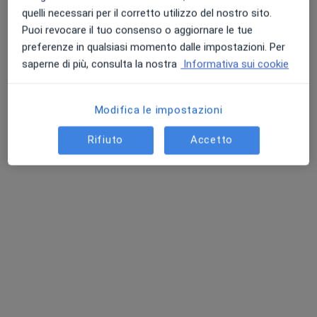
quelli necessari per il corretto utilizzo del nostro sito.
Puoi revocare il tuo consenso o aggiornare le tue
preferenze in qualsiasi momento dalle impostazioni. Per
saperne di più, consulta la nostra
Informativa sui cookie
Modifica le impostazioni
Dott. Alessandro Gentilucci
·
Altro
Urologo, Andrologo, Ecografista
Rifiuto
Accetto
55 recensioni
Via Enrico Fermi, Viterbo
•
Mappa
Centro Medico Pegasus Viterbo
Questo dottore non ha ancora attivato le prenotazioni online presso questo indirizzo.
Chiedi di attivare le prenotazioni online