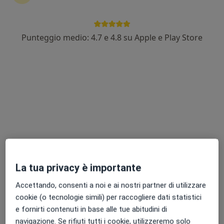
Punteggio medio: 4.7 e 4.8 su Apple e Play Store
Prof. Antonio Rizzotto
·
Altro
Urologo, Andrologo
41 recensioni
Indirizzo
Online
Via Genova, 24, Viterbo
•
Mappa
Studio
Visita urologica
200 €
La tua privacy è importante
Questo dottore non ha ancora attivato le prenotazioni online presso questo indirizzo.
Accettando, consenti a noi e ai nostri partner di utilizzare
Chiedi di attivare le prenotazioni online
cookie (o tecnologie simili) per raccogliere dati statistici
e fornirti contenuti in base alle tue abitudini di
navigazione. Se rifiuti tutti i cookie, utilizzeremo solo