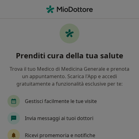
Men
Carcinoma Della Prostata • Viterbo, VT
Filters
• 1
Assicurazione
Map
Specialisti in trattamento Carcinoma della
Prenditi cura della tua salute
prostata a Viterbo
In che modo ordiniamo i risultati
Trova il tuo Medico di Medicina Generale e prenota
un appuntamento. Scarica l'App e accedi
gratuitamente a funzionalità esclusive per te:
Che specializzazione stai cercando?
Urologo
Andrologo
Ecografista
Endo
Gestisci facilmente le tue visite
Invia messaggi ai tuoi dottori
Ricevi promemoria e notifiche