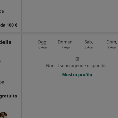
pa
da 100 €
della
Oggi
Domani
Sab,
Dom,
6 Ago
7 Ago
8 Ago
9 Ago
,
Non ci sono agende disponibili!
Mostra profilo
pa
gratuita