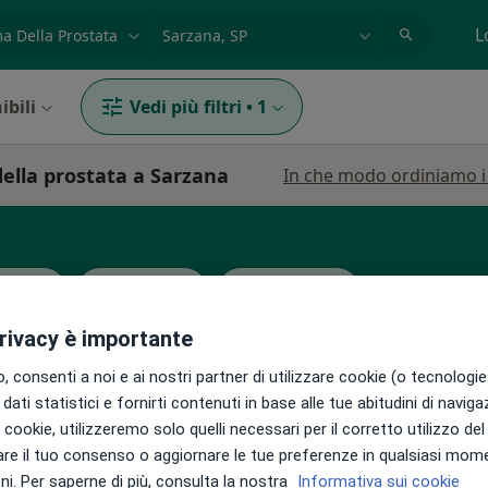
azione, medico, struttura
es: Roma
L
ibili
Vedi più filtri
•
1
della prostata a Sarzana
In che modo ordiniamo i r
nologo
Proctologo
Logopedista
privacy è importante
 consenti a noi e ai nostri partner di utilizzare cookie (o tecnologie 
dati statistici e fornirti contenuti in base alle tue abitudini di navig
i i cookie, utilizzeremo solo quelli necessari per il corretto utilizzo de
agli
Oggi
Domani
Sab,
Dom,
re il tuo consenso o aggiornare le tue preferenze in qualsiasi mom
6 Ago
7 Ago
8 Ago
9 Ago
o
i. Per saperne di più, consulta la nostra
Informativa sui cookie