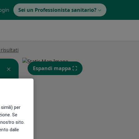
ogin
Sei un Professionista sanitario?
isultati
Espandi mappa
simili) per
azione. Se
l nostro sito.
Lun,
Mar,
Mer,
ento dalle
10 Ago
11 Ago
12 Ago