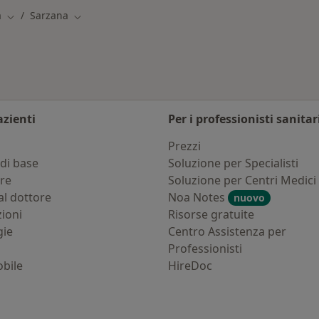
a
Sarzana
Cambia città
Cambia città
azienti
Per i professionisti sanitar
i
Prezzi
di base
Soluzione per Specialisti
ure
Soluzione per Centri Medici
al dottore
Noa Notes
nuovo
zioni
Risorse gratuite
gie
Centro Assistenza per
Professionisti
bile
HireDoc