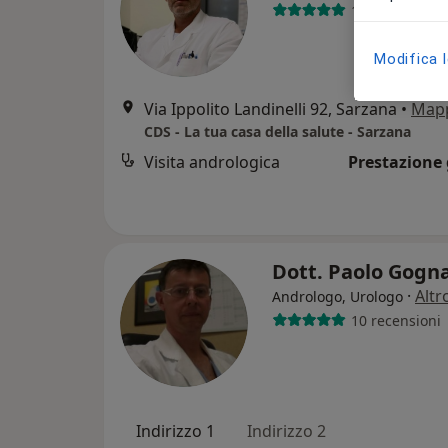
159 recension
Modifica 
Via Ippolito Landinelli 92, Sarzana
•
Map
CDS - La tua casa della salute - Sarzana
Visita andrologica
Prestazione 
Dott. Paolo Gogn
·
Altr
Andrologo, Urologo
10 recensioni
Indirizzo 1
Indirizzo 2