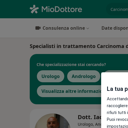
es. prest
Consulenza online
Date dispon
Specialisti in trattamento Carcinoma 
Che specializzazione stai cercando?
Urologo
Andrologo
Endocri
La tua 
Visualizza altre informazioni
Accettando,
raccogliere 
rifiuti tutt
Dott. Iacopo Pazz
Puoi revoca
·
Altr
Urologo, Andrologo
impostazion