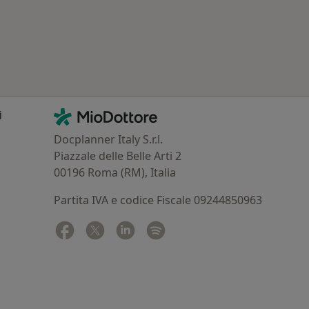
Contatti
MioDottore - Homepage
i
Docplanner Italy S.r.l.
Piazzale delle Belle Arti 2
00196 Roma (RM), Italia
Partita IVA e codice Fiscale 09244850963
Facebook
si apre in una nuova scheda
Twitter
si apre in una nuova scheda
Linkedin
si apre in una nuova scheda
Spotify
si apre in una nuova sched