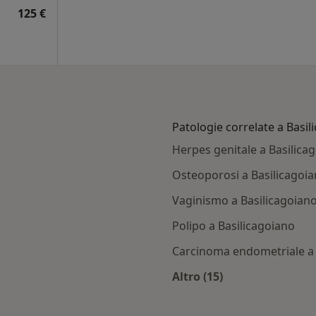
125 €
Patologie correlate a Basil
Herpes genitale a Basilica
Osteoporosi a Basilicagoi
Vaginismo a Basilicagoian
Polipo a Basilicagoiano
Carcinoma endometriale a 
Altro (15)
silicagoiano
Altro nella categoria