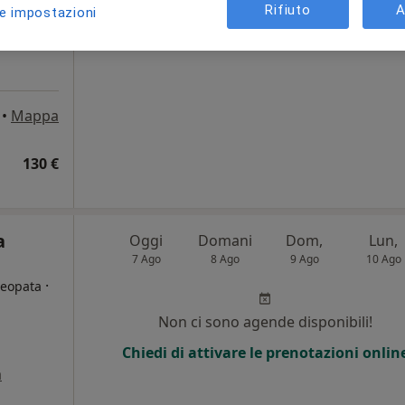
Rifiuto
A
le impostazioni
Chiedi di attivare le prenotazioni onlin
•
Mappa
130 €
a
Oggi
Domani
Dom,
Lun,
7 Ago
8 Ago
9 Ago
10 Ago
·
meopata
Non ci sono agende disponibili!
Chiedi di attivare le prenotazioni onlin
a