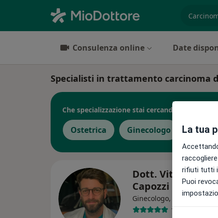
es. prest
Consulenza online
Date dispon
Specialisti in trattamento carcinoma d
Che specializzazione stai cercando?
La tua 
Ostetrica
Ginecologo
Omeop
Accettando,
raccogliere 
rifiuti tutt
Dott. Vito Andrea
Puoi revoca
Capozzi
impostazion
·
Al
Ginecologo, Ostetrica
118 recension