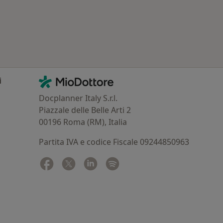
Contatti
MioDottore - Homepage
i
Docplanner Italy S.r.l.
Piazzale delle Belle Arti 2
00196 Roma (RM), Italia
Partita IVA e codice Fiscale 09244850963
Facebook
si apre in una nuova scheda
Twitter
si apre in una nuova scheda
Linkedin
si apre in una nuova scheda
Spotify
si apre in una nuova sched