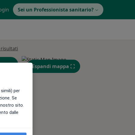
ogin
Sei un Professionista sanitario?
isultati
Espandi mappa
simili) per
azione. Se
l nostro sito.
Mar,
Mer,
Gio,
ento dalle
11 Ago
12 Ago
13 Ago