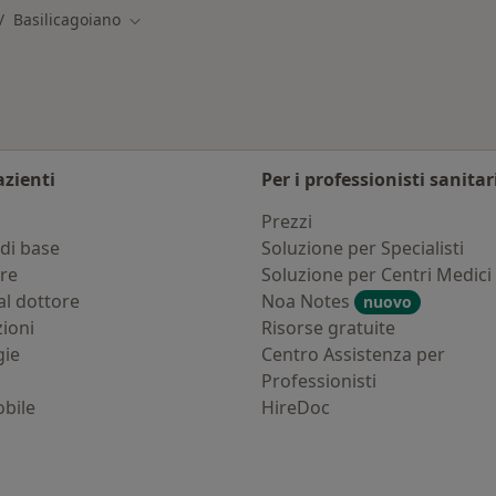
Basilicagoiano
bia città
Cambia città
azienti
Per i professionisti sanitar
i
Prezzi
di base
Soluzione per Specialisti
ure
Soluzione per Centri Medici
al dottore
Noa Notes
nuovo
zioni
Risorse gratuite
gie
Centro Assistenza per
Professionisti
bile
HireDoc