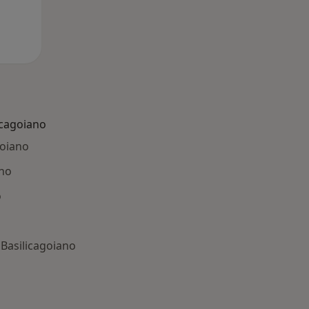
icagoiano
goiano
ano
o
Basilicagoiano
: Patologie correlate a Basilicagoiano