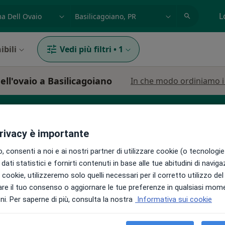
azione, medico, struttura
es: Roma
L
ibili
Vedi più filtri
•
1
ell'ovaio a Basilicagoiano
In che modo ordiniamo i r
privacy è importante
ata
 consenti a noi e ai nostri partner di utilizzare cookie (o tecnologie 
dati statistici e fornirti contenuti in base alle tue abitudini di navig
i i cookie, utilizzeremo solo quelli necessari per il corretto utilizzo de
Oggi
Domani
Dom,
Lun,
re il tuo consenso o aggiornare le tue preferenze in qualsiasi mom
7 Ago
8 Ago
9 Ago
10 Ago
i. Per saperne di più, consulta la nostra
Informativa sui cookie
tro
i
Non ci sono agende disponibili!