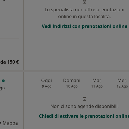
Lo specialista non offre prenotazioni
online in questa località.
Vedi indirizzi con prenotazioni online
da 150 €
i
Oggi
Domani
Mar,
Mer,
9 Ago
10 Ago
11 Ago
12 Ago
rgo
i
Non ci sono agende disponibili!
Chiedi di attivare le prenotazioni onlin
•
Mappa