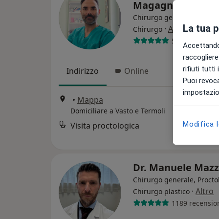
Magagnano
Chirurgo generale, Procto
La tua 
·
Altro
Chirurgo
51 recensioni
Accettando,
raccogliere 
rifiuti tutt
Indirizzo
Online
Puoi revoca
impostazion
•
Mappa
Domiciliare a Vasto e Termoli
Modifica 
Visita proctologica
Dr. Manuele Mazz
Chirurgo generale, Procto
·
Altro
Chirurgo plastico
1189 recensio