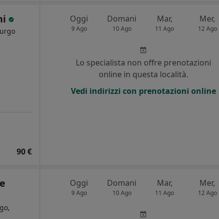
hi
Oggi
Domani
Mar,
Mer,
9 Ago
10 Ago
11 Ago
12 Ago
rurgo
i
Lo specialista non offre prenotazioni
online in questa località.
Vedi indirizzi con prenotazioni online
90 €
De
Oggi
Domani
Mar,
Mer,
9 Ago
10 Ago
11 Ago
12 Ago
go,