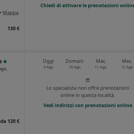
Chiedi di attivare le prenotazioni onlin
•
Mappa
130 €
so
Oggi
Domani
Mar,
Mer,
9 Ago
10 Ago
11 Ago
12 Ago
ogo,
i
Lo specialista non offre prenotazioni
online in questa località.
Vedi indirizzi con prenotazioni online
da 120 €