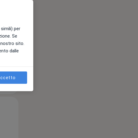
13 Ago
14 Ago
15 Ago
simili) per
e
azione. Se
l nostro sito.
ento dalle
ccetto
Gio,
Ven,
Sab,
13 Ago
14 Ago
15 Ago