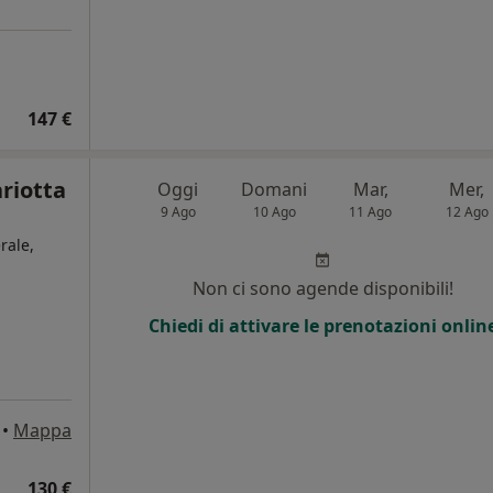
147 €
riotta
Oggi
Domani
Mar,
Mer,
9 Ago
10 Ago
11 Ago
12 Ago
rale,
Non ci sono agende disponibili!
i
Chiedi di attivare le prenotazioni onlin
•
Mappa
130 €