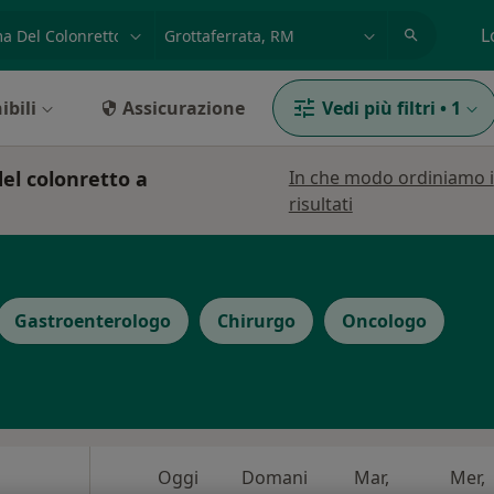
azione, medico, struttura
es: Roma
L
ibili
Assicurazione
Vedi più filtri
•
1
el colonretto a
In che modo ordiniamo i
risultati
Gastroenterologo
Chirurgo
Oncologo
Oggi
Domani
Mar,
Mer,