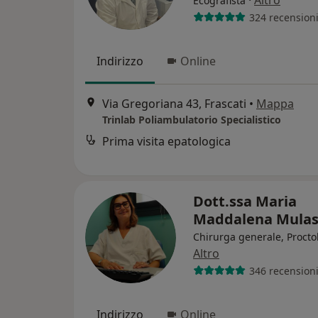
·
Altro
Ecografista
324 recension
Indirizzo
Online
Via Gregoriana 43, Frascati
•
Mappa
Trinlab Poliambulatorio Specialistico
Prima visita epatologica
Dott.ssa Maria
Maddalena Mula
Chirurga generale, Procto
Altro
346 recension
Indirizzo
Online