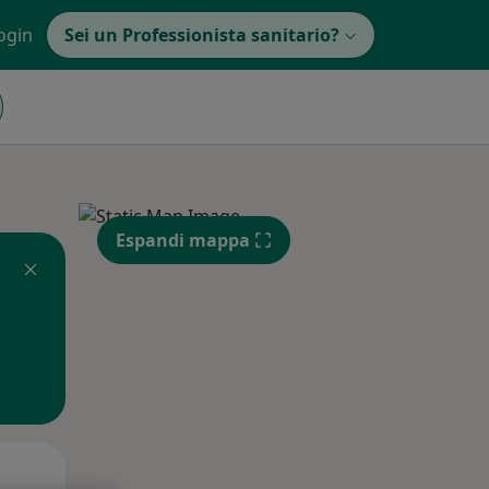
ogin
Sei un Professionista sanitario?
Espandi mappa
Gio,
Ven,
Sab,