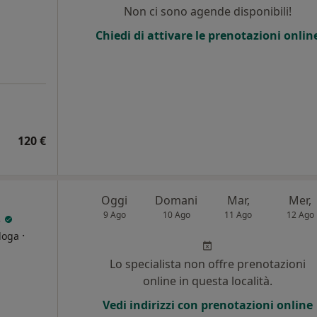
Non ci sono agende disponibili!
i
Chiedi di attivare le prenotazioni onlin
120 €
Oggi
Domani
Mar,
Mer,
s
9 Ago
10 Ago
11 Ago
12 Ago
·
loga
Lo specialista non offre prenotazioni
i
online in questa località.
Vedi indirizzi con prenotazioni online