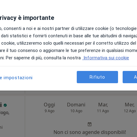
9 Ago
10 Ago
11 Ago
12 Ago
logo,
privacy è importante
Non ci sono agende disponibili!
 consenti a noi e ai nostri partner di utilizzare cookie (o tecnologie 
Chiedi di attivare le prenotazioni onlin
dati statistici e fornirti contenuti in base alle tue abitudini di navig
i i cookie, utilizzeremo solo quelli necessari per il corretto utilizzo de
re il tuo consenso o aggiornare le tue preferenze in qualsiasi mom
i. Per saperne di più, consulta la nostra
Informativa sui cookie
Rifiuto
A
le impostazioni
da 170 €
i
Oggi
Domani
Mar,
Mer,
9 Ago
10 Ago
11 Ago
12 Ago
logo,
ni
Non ci sono agende disponibili!