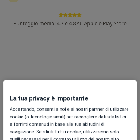
Punteggio medio: 4.7 e 4.8 su Apple e Play Store
Dott.ssa Clarissa De Lorenzis
·
Altro
Nutrizionista
86 recensioni
Indirizzo
Online
Via G. Matteotti 160 Bareggio MI, Bareggio
•
Mappa
Studio Bareggio
Analisi bioimpedenziometrica
40 €
La tua privacy è importante
Questo dottore non ha ancora attivato le prenotazioni online presso questo indirizzo.
Accettando, consenti a noi e ai nostri partner di utilizzare
cookie (o tecnologie simili) per raccogliere dati statistici
Chiedi di attivare le prenotazioni online
e fornirti contenuti in base alle tue abitudini di
navigazione. Se rifiuti tutti i cookie, utilizzeremo solo
quelli necessari per il corretto utilizzo del nostro sito.