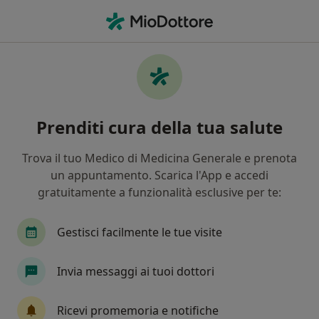
Men
Cancro • Parabiago, MI
Filters
• 1
Assicurazione
Map
Specialisti in trattamento Cancro a
Prenditi cura della tua salute
Parabiago
In che modo ordiniamo i risultati
Trova il tuo Medico di Medicina Generale e prenota
un appuntamento. Scarica l'App e accedi
gratuitamente a funzionalità esclusive per te:
Che specializzazione stai cercando?
Nutrizionista
Logopedista
Dentista
Gestisci facilmente le tue visite
Invia messaggi ai tuoi dottori
Ricevi promemoria e notifiche