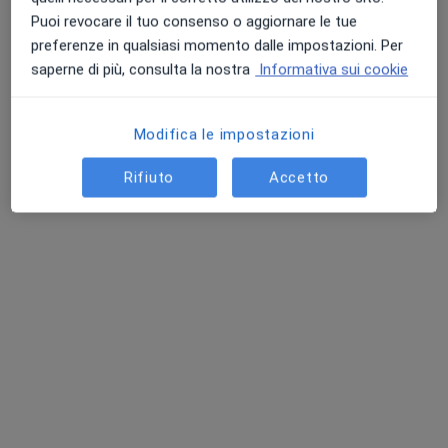
Puoi revocare il tuo consenso o aggiornare le tue
preferenze in qualsiasi momento dalle impostazioni. Per
saperne di più, consulta la nostra
Informativa sui cookie
Modifica le impostazioni
Dott.ssa Nunzia Capuano
Rifiuto
Accetto
·
Altro
Nutrizionista
56 recensioni
Indirizzo
Online
Via Giovanni Spagliardi, 1, Parabiago
•
Mappa
Centro Dentistico Primo Parabiago
Visita nutrizionale
120 €
Questo dottore non ha ancora attivato le prenotazioni online presso questo indirizzo.