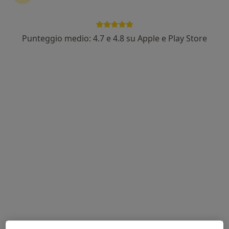
Punteggio medio: 4.7 e 4.8 su Apple e Play Store
Dott.ssa Rosita Cristofaro
Nutrizionista
43 recensioni
Indirizzo 1
Indirizzo 2
Online
Via dei Giardini 30, Martina Franca
•
Mappa
Rosita Cristofaro
Controllo nutrizionale
da 90 €
Questo dottore non ha ancora attivato le prenotazioni online presso questo indirizzo.
Chiedi di attivare le prenotazioni online