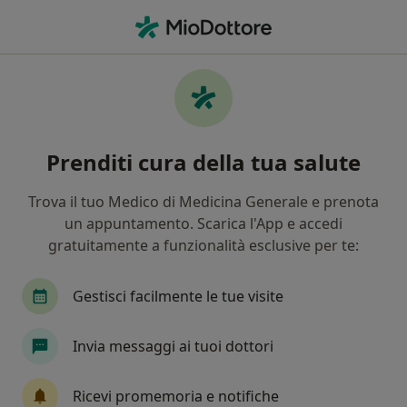
Men
Calcolosi Renale • Cisternino, BR
Filters
• 1
Mappa
Specialisti in trattamento Calcolosi Renale a
Prenditi cura della tua salute
Cisternino
In che modo ordiniamo i risultati
Trova il tuo Medico di Medicina Generale e prenota
un appuntamento. Scarica l'App e accedi
gratuitamente a funzionalità esclusive per te:
Che specializzazione stai cercando?
Urologo
Andrologo
Nutrizionista
Rad
Gestisci facilmente le tue visite
Invia messaggi ai tuoi dottori
Ricevi promemoria e notifiche