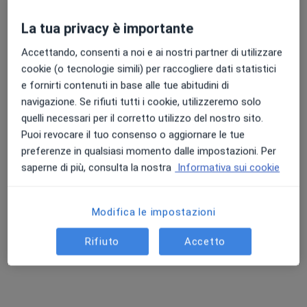
La tua privacy è importante
Accettando, consenti a noi e ai nostri partner di utilizzare
cookie (o tecnologie simili) per raccogliere dati statistici
e fornirti contenuti in base alle tue abitudini di
navigazione. Se rifiuti tutti i cookie, utilizzeremo solo
Dr. Vincenzo Viscusi
quelli necessari per il corretto utilizzo del nostro sito.
·
Altro
Urologo, Andrologo
Puoi revocare il tuo consenso o aggiornare le tue
751 recensioni
preferenze in qualsiasi momento dalle impostazioni. Per
saperne di più, consulta la nostra
Informativa sui cookie
Indirizzo
Online
Modifica le impostazioni
Via Locorotondo 46, Cisternino
•
Mappa
GL | Medica - Cisternino (BR)
Rifiuto
Accetto
Prima visita andrologica
140 €
Questo dottore non ha ancora attivato le prenotazioni online presso questo indirizzo.