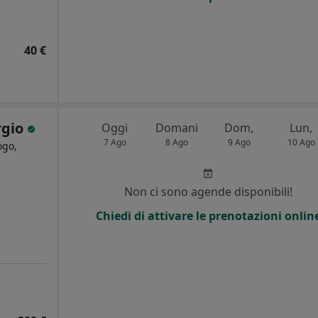
40 €
rgio
Oggi
Domani
Dom,
Lun,
7 Ago
8 Ago
9 Ago
10 Ago
ogo,
Non ci sono agende disponibili!
Chiedi di attivare le prenotazioni onlin