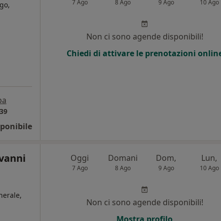
7 Ago
8 Ago
9 Ago
10 Ago
go,
Non ci sono agende disponibili!
Chiedi di attivare le prenotazioni onlin
pa
39
ponibile
ovanni
Oggi
Domani
Dom,
Lun,
7 Ago
8 Ago
9 Ago
10 Ago
erale,
Non ci sono agende disponibili!
Mostra profilo