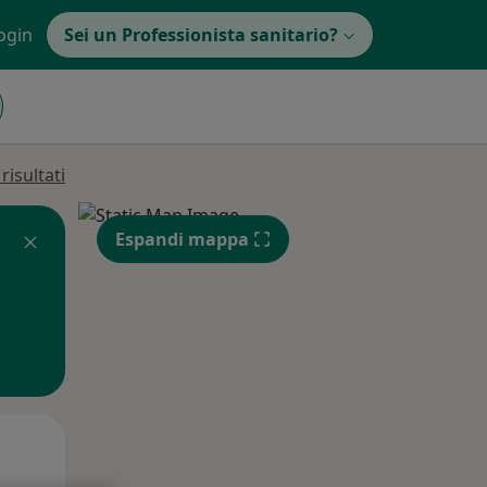
ogin
Sei un Professionista sanitario?
isultati
Espandi mappa
Mar,
Mer,
Gio,
11 Ago
12 Ago
13 Ago