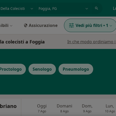
azione, medico, struttura
es: Roma
L
ibili
Assicurazione
Vedi più filtri
•
1
la colecisti a Foggia
In che modo ordiniamo i r
Proctologo
Senologo
Pneumologo
briano
Oggi
Domani
Dom,
Lun,
7 Ago
8 Ago
9 Ago
10 Ago