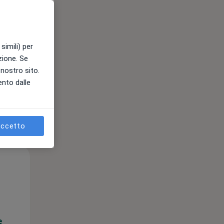
e
simili) per
azione. Se
l nostro sito.
ento dalle
ccetto
Mar,
Mer,
Gio,
11 Ago
12 Ago
13 Ago
e