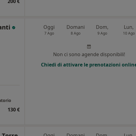
200 €
anti
Oggi
Domani
Dom,
Lun,
7 Ago
8 Ago
9 Ago
10 Ago
Non ci sono agende disponibili!
Chiedi di attivare le prenotazioni onlin
atorio
130 €
 Torre
Oggi
Domani
Dom,
Lun,