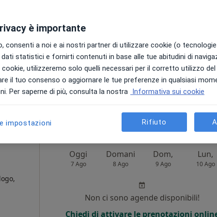
go,
Non ci sono agende disponibili!
privacy è importante
i
Chiedi di attivare le prenotazioni onlin
 consenti a noi e ai nostri partner di utilizzare cookie (o tecnologie 
dati statistici e fornirti contenuti in base alle tue abitudini di navig
i i cookie, utilizzeremo solo quelli necessari per il corretto utilizzo de
re il tuo consenso o aggiornare le tue preferenze in qualsiasi mom
i. Per saperne di più, consulta la nostra
Informativa sui cookie
130 €
Rifiuto
A
le impostazioni
Oggi
Domani
Dom,
Lun,
7 Ago
8 Ago
9 Ago
10 Ago
logo,
Non ci sono agende disponibili!
Chiedi di attivare le prenotazioni onlin