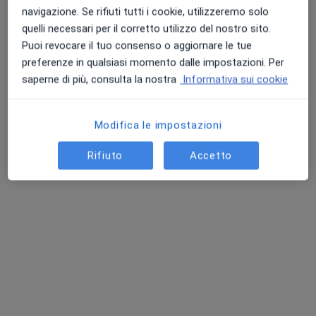
navigazione. Se rifiuti tutti i cookie, utilizzeremo solo
quelli necessari per il corretto utilizzo del nostro sito.
Puoi revocare il tuo consenso o aggiornare le tue
preferenze in qualsiasi momento dalle impostazioni. Per
saperne di più, consulta la nostra
Informativa sui cookie
Dott. BERNARDO BIFFOLI
Modifica le impostazioni
·
Altro
Chirurgo plastico, Chirurgo estetico, Medico estetico
155 recensioni
Rifiuto
Accetto
Indirizzo
Online
Via Bruno Maderna 7, Mestre
•
Mappa
Studio Casadei
Prima visita di chirurgia plastica
100 €
Questo dottore non ha ancora attivato le prenotazioni online presso questo indirizzo.