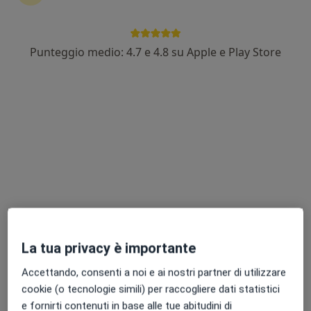
Punteggio medio: 4.7 e 4.8 su Apple e Play Store
Dott.ssa Anastasia Fidanza
·
Altro
Chirurgo plastico
56 recensioni
Indirizzo
Online
Via Nilde Iotti 4, Mestre
•
Mappa
Centro di Medicina di Mestre
Visita di chirurgia plastica
da 150 €
Questo dottore non ha ancora attivato le prenotazioni online presso questo indirizzo.
La tua privacy è importante
Chiedi di attivare le prenotazioni online
Accettando, consenti a noi e ai nostri partner di utilizzare
cookie (o tecnologie simili) per raccogliere dati statistici
e fornirti contenuti in base alle tue abitudini di