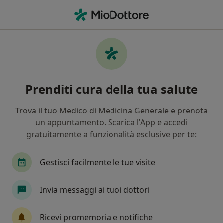
Men
Blefaroptosi • Venezia, VE
Filters
• 1
Mappa
Specialisti in trattamento Blefaroptosi a
Prenditi cura della tua salute
Venezia
In che modo ordiniamo i risultati
Trova il tuo Medico di Medicina Generale e prenota
un appuntamento. Scarica l'App e accedi
gratuitamente a funzionalità esclusive per te:
Che specializzazione stai cercando?
Chirurgo plastico
Medico estetico
Oculist
Gestisci facilmente le tue visite
Invia messaggi ai tuoi dottori
Ricevi promemoria e notifiche