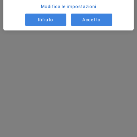
Modifica le impostazioni
Rifiuto
Accetto
Prof. Michele Maruccia
·
Altro
Chirurgo plastico
110 recensioni
Piazza Giulio Cesare, 11, Bari
•
Mappa
Azienda Ospedaliera Policlinico Di Bari
Visita di chirurgia plastica
152 €
Questo dottore non ha ancora attivato le prenotazioni online presso questo indirizzo.
Chiedi di attivare le prenotazioni online