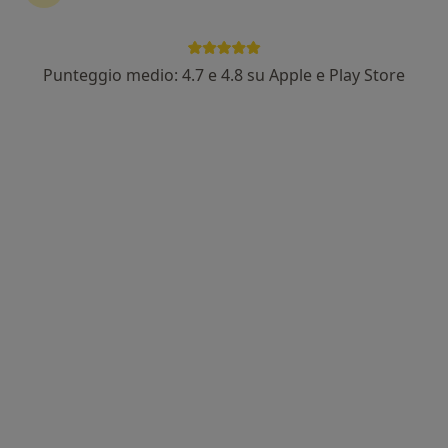
Punteggio medio: 4.7 e 4.8 su Apple e Play Store
Dott.ssa Arianna Maiorella
·
Altro
Chirurgo plastico
30 recensioni
Indirizzo 1
Indirizzo 2
Indirizzo 3
Corso Alcide de Gasperi 413 C, Bari
•
Mappa
LCB -LA CLINICA BARI
Prima visita di chirurgia plastica
da 150 €
Questo dottore non ha ancora attivato le prenotazioni online presso questo indirizzo.
Chiedi di attivare le prenotazioni online