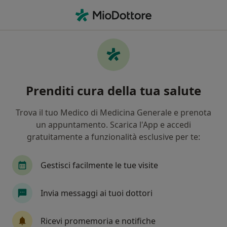
Men
Blefarocalasi • Bari, BA
Filters
• 1
Assicurazione
Map
Specialisti in trattamento Blefarocalasi a
Prenditi cura della tua salute
Bari
In che modo ordiniamo i risultati
Trova il tuo Medico di Medicina Generale e prenota
un appuntamento. Scarica l'App e accedi
gratuitamente a funzionalità esclusive per te:
Che specializzazione stai cercando?
Chirurgo plastico
Oculista
Chirurgo estet
Gestisci facilmente le tue visite
Invia messaggi ai tuoi dottori
Ricevi promemoria e notifiche