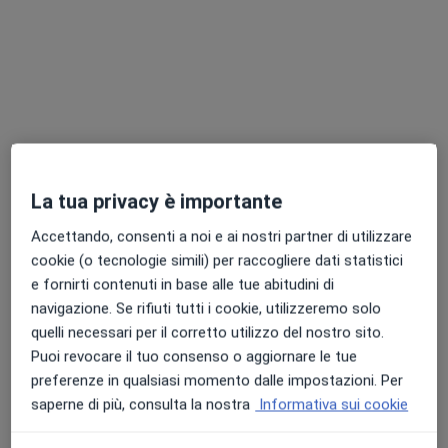
Chiedi di attivare le prenotazioni online
La tua privacy è importante
Dr. Vincenzo d'Ambrosio Lettieri
Accettando, consenti a noi e ai nostri partner di utilizzare
·
Altro
Oculista
cookie (o tecnologie simili) per raccogliere dati statistici
314 recensioni
e fornirti contenuti in base alle tue abitudini di
navigazione. Se rifiuti tutti i cookie, utilizzeremo solo
Via Niccolò Piccinni 122, Bari
•
Mappa
quelli necessari per il corretto utilizzo del nostro sito.
Studio oculistico dr. Vincenzo d’Ambrosio Lettieri
Puoi revocare il tuo consenso o aggiornare le tue
Campo visivo computerizzato
100 €
preferenze in qualsiasi momento dalle impostazioni. Per
Questo dottore non ha ancora attivato le prenotazioni online presso questo indirizzo.
saperne di più, consulta la nostra
Informativa sui cookie
Chiedi di attivare le prenotazioni online