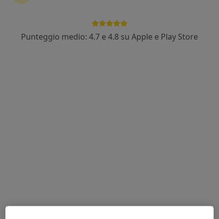
Punteggio medio: 4.7 e 4.8 su Apple e Play Store
Dr. Marco Mattioli
·
Altro
Chirurgo generale, Proctologo
43 recensioni
Via Ospedale, 21, Paderno Dugnano
•
Mappa
Clinica Polispecialistica San Carlo
Prima visita di chirurgia generale
150 €
Questo dottore non ha ancora attivato le prenotazioni online presso questo indirizzo.
Chiedi di attivare le prenotazioni online