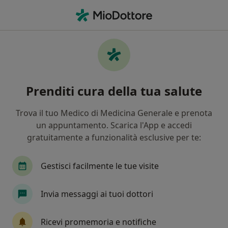
Men
Ascesso • Paderno Dugnano, MI
Filters
• 1
Assicurazione
Map
Specialisti in trattamento Ascesso a
Prenditi cura della tua salute
Paderno Dugnano
In che modo ordiniamo i risultati
Trova il tuo Medico di Medicina Generale e prenota
un appuntamento. Scarica l'App e accedi
gratuitamente a funzionalità esclusive per te:
Che specializzazione stai cercando?
Proctologo
Chirurgo generale
Otorino
Gestisci facilmente le tue visite
Invia messaggi ai tuoi dottori
Ricevi promemoria e notifiche