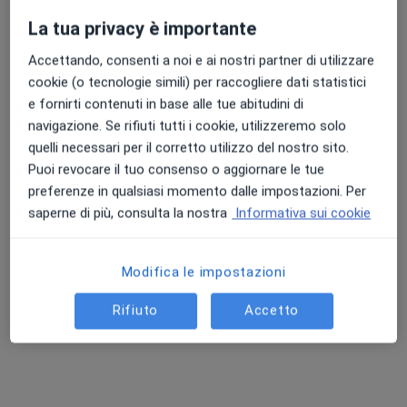
La tua privacy è importante
Accettando, consenti a noi e ai nostri partner di utilizzare
cookie (o tecnologie simili) per raccogliere dati statistici
Dott. Paolo Lucchinelli
e fornirti contenuti in base alle tue abitudini di
·
Altro
Otorino
navigazione. Se rifiuti tutti i cookie, utilizzeremo solo
89 recensioni
quelli necessari per il corretto utilizzo del nostro sito.
Via Giuseppe Zucchi, 9, Cusano Milanino
•
Mappa
Puoi revocare il tuo consenso o aggiornare le tue
Cura Medical Hub
preferenze in qualsiasi momento dalle impostazioni. Per
Prima visita otorinolaringoiatrica
120 €
saperne di più, consulta la nostra
Informativa sui cookie
Questo dottore non ha ancora attivato le prenotazioni online presso questo indirizzo.
Modifica le impostazioni
Chiedi di attivare le prenotazioni online
Rifiuto
Accetto