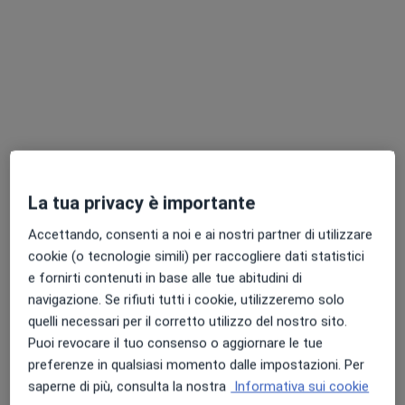
Pagamenti online
Dott.ssa Fabiola Scopetta
·
Altro
Osteopata
La tua privacy è importante
81 recensioni
Accettando, consenti a noi e ai nostri partner di utilizzare
Indirizzo 1
Indirizzo 2
cookie (o tecnologie simili) per raccogliere dati statistici
e fornirti contenuti in base alle tue abitudini di
Via Nazionale Appia 193, Casagiove
•
Mappa
navigazione. Se rifiuti tutti i cookie, utilizzeremo solo
Studio Privato Scopetta
quelli necessari per il corretto utilizzo del nostro sito.
Puoi revocare il tuo consenso o aggiornare le tue
Visita osteopatica
70 €
preferenze in qualsiasi momento dalle impostazioni. Per
Questo dottore non ha ancora attivato le prenotazioni online presso questo indirizzo.
saperne di più, consulta la nostra
Informativa sui cookie