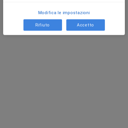
Chiedi di attivare le prenotazioni online
Modifica le impostazioni
Rifiuto
Accetto
Dott. Luca Riccio
·
Altro
Reumatologo
272 recensioni
Via Bernardo Tanucci 95, Caserta
•
Mappa
Multi Specialist Medical Center - La Salute al Centro
Visita reumatologica
130 €
Questo dottore non ha ancora attivato le prenotazioni online presso questo indirizzo.