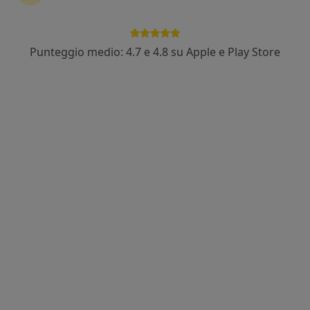
Punteggio medio: 4.7 e 4.8 su Apple e Play Store
Pagamenti online
Dott. Roberto Laudisio
·
Altro
Osteopata, Posturologo
225 recensioni
Via Giorgio Perlasca 21, Santa Maria Capua Vetere
•
Mappa
LAUDISIO Osteopathy C/O Kinetic Center
Visita osteopatica
70 €
Questo dottore non ha ancora attivato le prenotazioni online presso questo indirizzo.
Chiedi di attivare le prenotazioni online