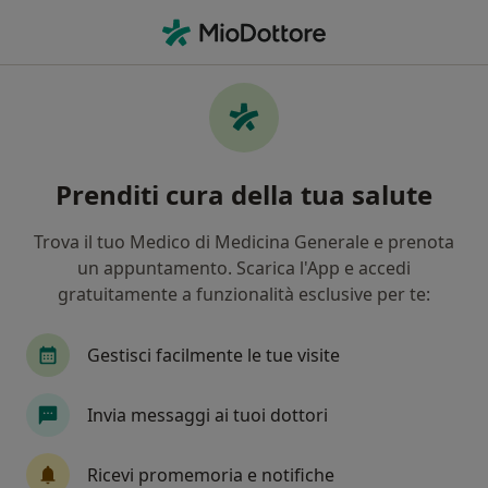
Men
Artrosi • Santa Maria Capua Vetere, CE
Filters
• 1
Mappa
Specialisti in trattamento Artrosi a Santa
Prenditi cura della tua salute
Maria Capua Vetere
In che modo ordiniamo i risultati
Trova il tuo Medico di Medicina Generale e prenota
un appuntamento. Scarica l'App e accedi
gratuitamente a funzionalità esclusive per te:
Che specializzazione stai cercando?
Ortopedico
Osteopata
Fisioterapista
Gestisci facilmente le tue visite
Invia messaggi ai tuoi dottori
Ricevi promemoria e notifiche