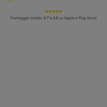
Punteggio medio: 4.7 e 4.8 su Apple e Play Store
Dr. Luca Messuti
·
Altro
Fisioterapista
205 recensioni
Via Cardinal Ferrari 78, Rho
•
Mappa
Maliz Medicina & Sicurezza
Crioterapia
30 €
Questo dottore non ha ancora attivato le prenotazioni online presso questo indirizzo.
Chiedi di attivare le prenotazioni online