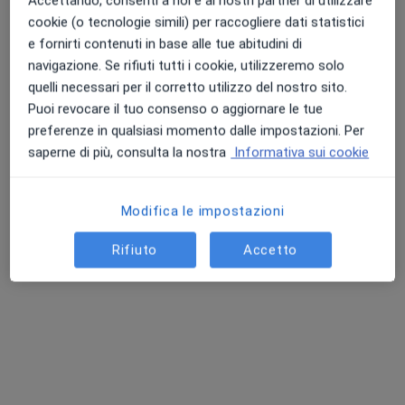
Accettando, consenti a noi e ai nostri partner di utilizzare
cookie (o tecnologie simili) per raccogliere dati statistici
e fornirti contenuti in base alle tue abitudini di
Dott. Edo Maria Carabelli
navigazione. Se rifiuti tutti i cookie, utilizzeremo solo
·
Altro
Fisioterapista
quelli necessari per il corretto utilizzo del nostro sito.
48 recensioni
Puoi revocare il tuo consenso o aggiornare le tue
preferenze in qualsiasi momento dalle impostazioni. Per
Indirizzo
Online
saperne di più, consulta la nostra
Informativa sui cookie
Viale Resegone, 45, Arese
•
Mappa
Modifica le impostazioni
CFA - CENTRO FISIOTERAPICO ARESE
Fisioterapia
50 €
Rifiuto
Accetto
Questo dottore non ha ancora attivato le prenotazioni online presso questo indirizzo.
Chiedi di attivare le prenotazioni online