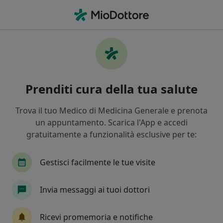
Men
Artrosi • Bollate, MI
Filters
• 1
Assicurazione
Map
Specialisti in trattamento Artrosi a Bollate
Prenditi cura della tua salute
In che modo ordiniamo i risultati
Trova il tuo Medico di Medicina Generale e prenota
un appuntamento. Scarica l'App e accedi
Che specializzazione stai cercando?
gratuitamente a funzionalità esclusive per te:
Osteopata
Fisioterapista
Ortopedico
Gestisci facilmente le tue visite
Invia messaggi ai tuoi dottori
Ricevi promemoria e notifiche