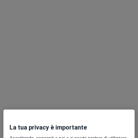
Dott. Stefano Cherchi
·
Altro
Osteopata
3 recensioni
Via Piave 20, Senago
•
Mappa
Polispecialistico Dental Marconi
Prima visita osteopatica
70 €
Questo dottore non ha ancora attivato le prenotazioni online presso questo indirizzo.
Chiedi di attivare le prenotazioni online
La tua privacy è importante