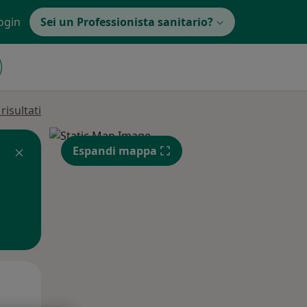
ogin
Sei un Professionista sanitario?
isultati
Espandi mappa
Lun,
Mar,
Mer,
10 Ago
11 Ago
12 Ago