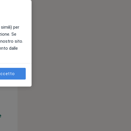
e
simili) per
azione. Se
l nostro sito.
ento dalle
ccetto
Lun,
Mar,
Mer,
10 Ago
11 Ago
12 Ago
e