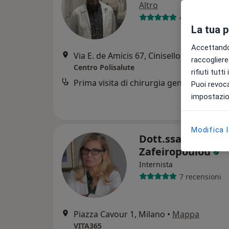
Altro
43 recensioni
La tua 
Accettando,
Via E. de Amicis 67, Cinisello Balsamo
•
M
raccogliere 
Centro Polisalute
rifiuti tutt
Prima visita di chirurgia generale
Puoi revoca
impostazion
Modifica 
Dott.ssa Sofia
Zafeiropoulou
Internista
7 recensioni
Piazza Cavour 1, Milano
•
Mappa
VITA365