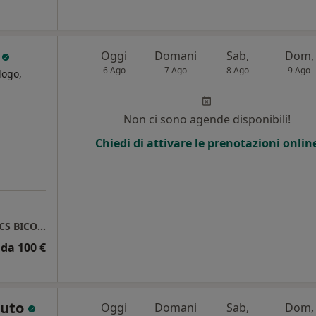
i
Oggi
Domani
Sab,
Dom,
6 Ago
7 Ago
8 Ago
9 Ago
logo,
i
Non ci sono agende disponibili!
Chiedi di attivare le prenotazioni onlin
CENTRO DIAGNOSTICO ITALIANO CDI BIONICS BICOCCA
da 100 €
iuto
Oggi
Domani
Sab,
Dom,