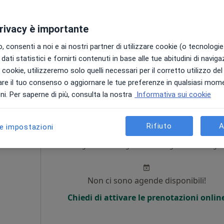
Non ci sono agende disponibili!
privacy è importante
Chiedi di attivare le prenotazioni onlin
 consenti a noi e ai nostri partner di utilizzare cookie (o tecnologie 
appa
dati statistici e fornirti contenuti in base alle tue abitudini di navig
i i cookie, utilizzeremo solo quelli necessari per il corretto utilizzo de
150 €
re il tuo consenso o aggiornare le tue preferenze in qualsiasi mom
i. Per saperne di più, consulta la nostra
Informativa sui cookie
Rifiuto
A
le impostazioni
Oggi
Domani
Sab,
Dom,
6 Ago
7 Ago
8 Ago
9 Ago
Non ci sono agende disponibili!
Chiedi di attivare le prenotazioni onlin