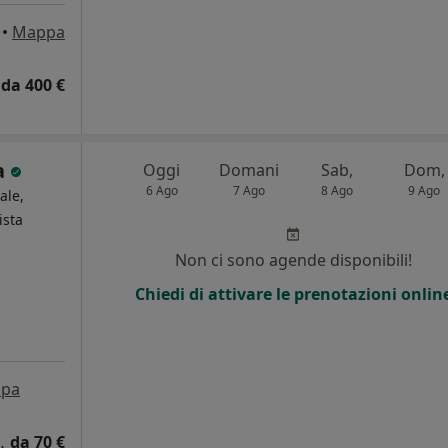
•
Mappa
da 400 €
a
Oggi
Domani
Sab,
Dom,
6 Ago
7 Ago
8 Ago
9 Ago
ale,
ista
Non ci sono agende disponibili!
Chiedi di attivare le prenotazioni onlin
pa
 patente di guida
da 70 €