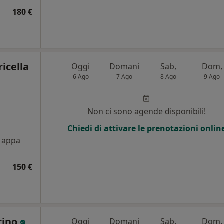
180 €
icella
Oggi
Domani
Sab,
Dom,
6 Ago
7 Ago
8 Ago
9 Ago
Non ci sono agende disponibili!
Chiedi di attivare le prenotazioni onlin
appa
150 €
rino
Oggi
Domani
Sab,
Dom,