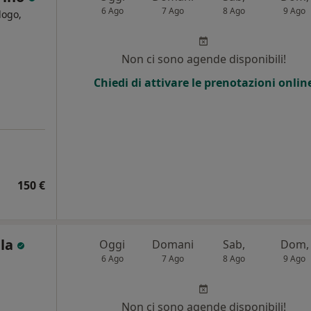
6 Ago
7 Ago
8 Ago
9 Ago
logo,
i
Non ci sono agende disponibili!
Chiedi di attivare le prenotazioni onlin
150 €
ala
Oggi
Domani
Sab,
Dom,
6 Ago
7 Ago
8 Ago
9 Ago
i
Non ci sono agende disponibili!