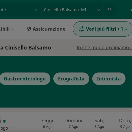
azione, medico, struttura
es: Roma
L
ibili
Assicurazione
Vedi più filtri
•
1
 a Cinisello Balsamo
In che modo ordiniamo i r
Gastroenterologo
Ecografista
Internista
i
Oggi
Domani
Sab,
Dom,
6 Ago
7 Ago
8 Ago
9 Ago
·
logo