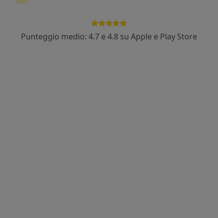
Punteggio medio: 4.7 e 4.8 su Apple e Play Store
Dott. Stefano Racanelli
·
Altro
Dentista, Ortodontista, Igienista dentale
82 recensioni
Indirizzo
Online
Via Acciaiolo 60, Scandicci
•
Mappa
Studio Medico Odontoiatrico Dott. Racanelli
Prima visita dentistica
da 60 €
Questo dottore non ha ancora attivato le prenotazioni online presso questo indirizzo.
Chiedi di attivare le prenotazioni online