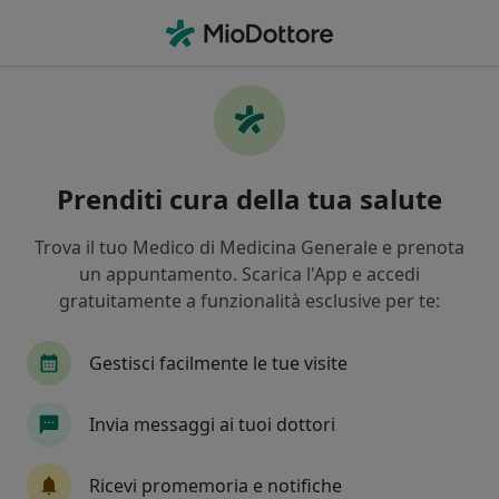
Men
Alveolite • Scandicci, FI
Filters
• 1
Mappa
Specialisti in trattamento Alveolite a
Prenditi cura della tua salute
Scandicci
In che modo ordiniamo i risultati
Trova il tuo Medico di Medicina Generale e prenota
un appuntamento. Scarica l'App e accedi
gratuitamente a funzionalità esclusive per te:
Che specializzazione stai cercando?
Dentista
Ortodontista
Igienista dentale
Gestisci facilmente le tue visite
Invia messaggi ai tuoi dottori
Ricevi promemoria e notifiche