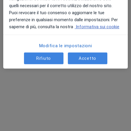
quelli necessari per il corretto utilizzo del nostro sito.
Puoi revocare il tuo consenso o aggiornare le tue
preferenze in qualsiasi momento dalle impostazioni. Per
saperne di più, consulta la nostra
Informativa sui cookie
Modifica le impostazioni
Dr. Marco Secci
·
Altro
Dentista
Rifiuto
Accetto
78 recensioni
Via Dell'Argingrosso 63/B, Firenze
•
Mappa
Studio Odontoiatrico Dott. Secci Marco
Detartrasi
80 €
Questo dottore non ha ancora attivato le prenotazioni online presso questo indirizzo.
Chiedi di attivare le prenotazioni online