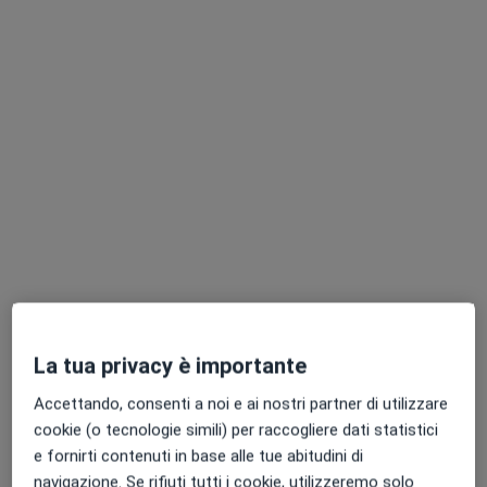
Dr. Bruno Ghiozzi
·
Altro
Dentista, Ortodontista, Medico estetico
87 recensioni
Via Baccio da Montelupo 369, Firenze
•
Mappa
Studio Dentistico Bruno Ghiozzi
Botox
360 €
La tua privacy è importante
Questo dottore non ha ancora attivato le prenotazioni online presso questo indirizzo.
Accettando, consenti a noi e ai nostri partner di utilizzare
Chiedi di attivare le prenotazioni online
cookie (o tecnologie simili) per raccogliere dati statistici
e fornirti contenuti in base alle tue abitudini di
navigazione. Se rifiuti tutti i cookie, utilizzeremo solo