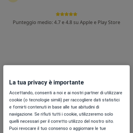
Punteggio medio: 4.7 e 4.8 su Apple e Play Store
Dott.ssa Giulia Di Napoli
·
Altro
Allergologa, Immunologa
47 recensioni
Via Po 3, Villa Literno
•
Mappa
Fidatis
Visita allergologica
90 €
Questo dottore non ha ancora attivato le prenotazioni online presso questo indirizzo.
La tua privacy è importante
Accettando, consenti a noi e ai nostri partner di utilizzare
Chiedi di attivare le prenotazioni online
cookie (o tecnologie simili) per raccogliere dati statistici
e fornirti contenuti in base alle tue abitudini di
navigazione. Se rifiuti tutti i cookie, utilizzeremo solo
quelli necessari per il corretto utilizzo del nostro sito.
Puoi revocare il tuo consenso o aggiornare le tue