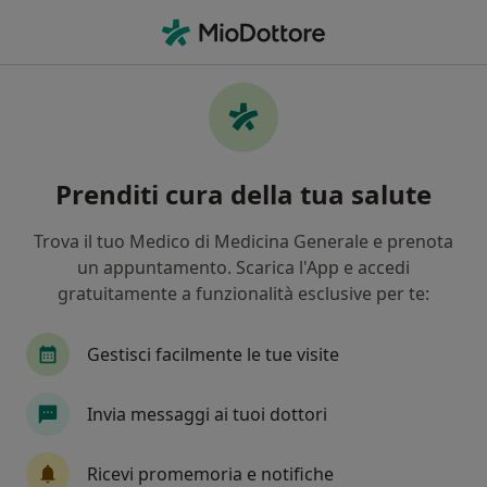
Men
Allergia • Villa Literno, CE
Filters
• 1
Mappa
Specialisti in trattamento Allergia a Villa
Prenditi cura della tua salute
Literno
In che modo ordiniamo i risultati
Trova il tuo Medico di Medicina Generale e prenota
un appuntamento. Scarica l'App e accedi
gratuitamente a funzionalità esclusive per te:
Che specializzazione stai cercando?
Pediatra
Allergologo
Endocrinologo
Gestisci facilmente le tue visite
Invia messaggi ai tuoi dottori
Ricevi promemoria e notifiche