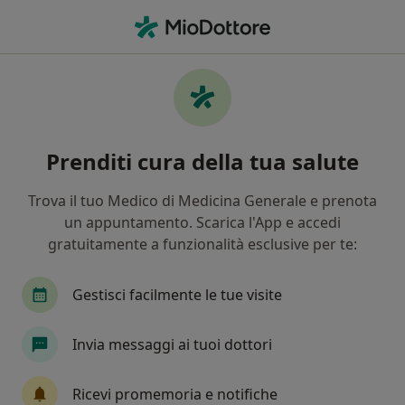
Men
Acne Rosacea • Pontinia, LT
Filters
• 1
Mappa
Specialisti in trattamento Acne rosacea a
Prenditi cura della tua salute
Pontinia
In che modo ordiniamo i risultati
Trova il tuo Medico di Medicina Generale e prenota
un appuntamento. Scarica l'App e accedi
gratuitamente a funzionalità esclusive per te:
Che specializzazione stai cercando?
Dermatologo
Endocrinologo
Urologo
Gestisci facilmente le tue visite
Invia messaggi ai tuoi dottori
Ricevi promemoria e notifiche