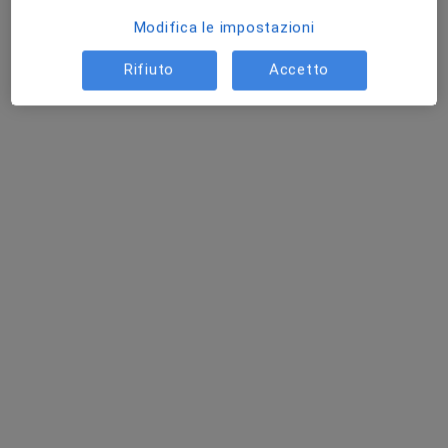
Modifica le impostazioni
Rifiuto
Accetto
Dott.ssa Maria Carla De Angelis
·
Altro
Dermatologa
65 recensioni
Via Guglielmo Marconi, 52, Pontinia
•
Mappa
Centro Diagnostico Fleming S.R.L. Laboratorio Di Analisi
Mappatura nei
80 €
Questo dottore non ha ancora attivato le prenotazioni online presso questo indirizzo.
Chiedi di attivare le prenotazioni online