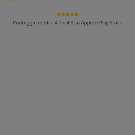
Punteggio medio: 4.7 e 4.8 su Apple e Play Store
Dr. Alex Curti
·
Altro
Dermatologo, Tricologo, Venereologo
607 recensioni
Indirizzo
Online
Via Lenin 7, Carpi
•
Mappa
Clinica Tarabini
Asportazione nei
da 250 €
Questo dottore non ha ancora attivato le prenotazioni online presso questo indirizzo.
Chiedi di attivare le prenotazioni online