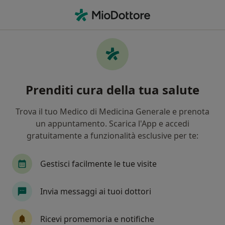
Men
Acne Rosacea • Carpi, MO
Filters
• 1
Assicurazione
Map
Specialisti in trattamento Acne rosacea a
Prenditi cura della tua salute
Carpi
In che modo ordiniamo i risultati
Trova il tuo Medico di Medicina Generale e prenota
un appuntamento. Scarica l'App e accedi
gratuitamente a funzionalità esclusive per te:
Che specializzazione stai cercando?
Dermatologo
Urologo
Medico competent
Gestisci facilmente le tue visite
Invia messaggi ai tuoi dottori
Ricevi promemoria e notifiche