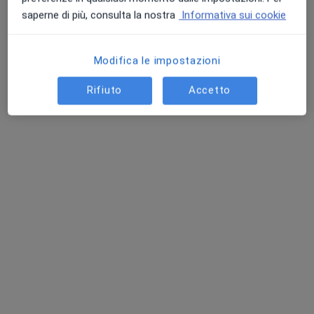
Chiedi di attivare le prenotazioni online
saperne di più, consulta la nostra
Informativa sui cookie
Modifica le impostazioni
Rifiuto
Accetto
Dott.ssa Vania Vellani
·
Altro
Dermatologo
172 recensioni
Via Pezzana 62, Carpi
•
Mappa
Nubra Medica
Videodermatoscopia
130 €
Questo dottore non ha ancora attivato le prenotazioni online presso questo indirizzo.
Chiedi di attivare le prenotazioni online