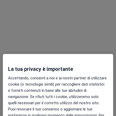
Dr. Marco Pignatti
·
Altro
Dermatologo
67 recensioni
Indirizzo 1
Indirizzo 2
Online
La tua privacy è importante
Accettando, consenti a noi e ai nostri partner di utilizzare
Via Chiesa Nord 52, Rovereto sulla Secchia
•
Mappa
cookie (o tecnologie simili) per raccogliere dati statistici
Physios Poliambulatorio
e fornirti contenuti in base alle tue abitudini di
navigazione. Se rifiuti tutti i cookie, utilizzeremo solo
Crioterapia
135 €
quelli necessari per il corretto utilizzo del nostro sito.
Questo dottore non ha ancora attivato le prenotazioni online presso questo indirizzo.
Puoi revocare il tuo consenso o aggiornare le tue
preferenze in qualsiasi momento dalle impostazioni. Per