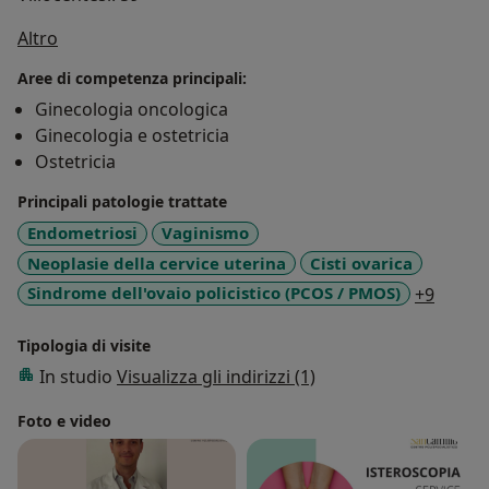
Su di me
Altro
Aree di competenza principali:
Ginecologia oncologica
Ginecologia e ostetricia
Ostetricia
Principali patologie trattate
Endometriosi
Vaginismo
Neoplasie della cervice uterina
Cisti ovarica
a11y_s
Sindrome dell'ovaio policistico (PCOS / PMOS)
+9
Tipologia di visite
In studio
Visualizza gli indirizzi (1)
Foto e video