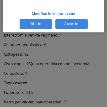
I operatore: 43
Modifica le impostazioni
Metroplastiche resettoscopiche:
Rifiuto
Accetto
I operatore: 9
Isterectomia per via vaginale: 7
Colpoperineoplastica: 6
Cistopessi: 12
Cistoscopia: 15(una operativa con polipectomia)
Colpocleisi: 1
Tagli cesarei:
I operatore: 216
Parto per via vaginale operativo: 39