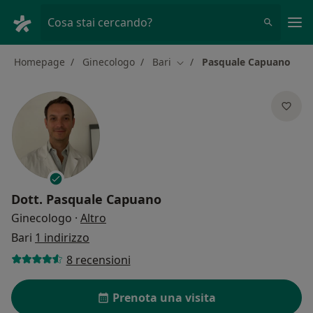
Men
Cosa stai cercando?
Homepage
Ginecologo
Bari
Pasquale Capuano
Cambia città
Dott.
Pasquale Capuano
sulle specializzazioni
Ginecologo
·
Altro
Bari
1 indirizzo
8 recensioni
Prenota una visita