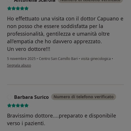
Ho effettuato una visita con il dottor Capuano e
non posso che essere soddisfatta per la
professionalità, gentilezza e umanità oltre
all’empatia che ho davvero apprezzato.
Un vero dottore!!!
5 novembre 2025
•
Centro San Camillo Bari
•
visita ginecologica
•
secondo l'opinione dell'utente Antonella Scarola
Segnala abuso
Barbara Surico
Numero di telefono verificato
B
Bravissimo dottore....preparato e disponibile
verso i pazienti.