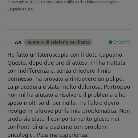
5 novembre 2025
•
Centro San Camillo Bari
•
visita ginecologica
•
secondo l'opinione dell'utente Barbara Surico
Segnala abuso
AA
Numero di telefono verificato
A
Ho fatto un'isteroscopia con il dott. Capuano.
Questo, dopo due ore di attesa, mi ha trattata
con indifferenza e, senza chiedere il mio
permesso, ha provato a rimuovere un polipo.
La procedura è stata molto dolorosa. Purtroppo
non mi ha aiutato a risolvere il problema e ho
speso molti soldi per nulla. Tra l'altro dovrò
rivolgermi altrove per la mia problematica. Non
credo sia stato il comportamento giusto nei
confronti di una paziente con problemi
oncologici. Pessima esperienza.