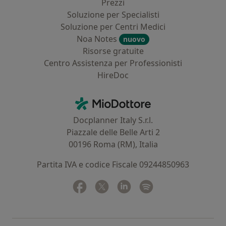
Prezzi
Soluzione per Specialisti
Soluzione per Centri Medici
Noa Notes
nuovo
Risorse gratuite
Centro Assistenza per Professionisti
HireDoc
Contatti
MioDottore - Homepage
Docplanner Italy S.r.l.
Piazzale delle Belle Arti 2
00196 Roma (RM), Italia
Partita IVA e codice Fiscale 09244850963
Facebook
si apre in una nuova scheda
Twitter
si apre in una nuova scheda
Linkedin
si apre in una nuova sc
Spotify
si apre in una nuo