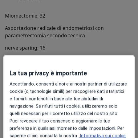
Miomectomie: 32
Asportazione radicale di endometriosi con
parametrectomia secondo tecnica
nerve sparing: 16
Isterectomie radicali: 15
Isterectomie totali extrafasciali: 22
La tua privacy è importante
Accettando, consenti a noi e ai nostri partner di utilizzare
Enucleazione cisti ovariche: 31
cookie (o tecnologie simili) per raccogliere dati statistici
Annessiectomie: 35
e fornirti contenuti in base alle tue abitudini di
navigazione. Se rifiuti tutti i cookie, utilizzeremo solo
Miomectomie resettoscopiche:
quelli necessari per il corretto utilizzo del nostro sito.
Puoi revocare il tuo consenso o aggiornare le tue
I operatore: 59
preferenze in qualsiasi momento dalle impostazioni. Per
Polipectomie resettoscopiche:
saperne di più, consulta la nostra
Informativa sui cookie