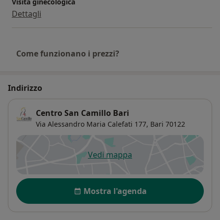
Visita ginecologica
- l’estrazione della spirale (un dispositivo
Dettagli
contraccettivo temporaneo) in caso di non
visualizzazione del filo di repere alla visita
ginecologica.
Come funzionano i prezzi?
Indirizzo
Centro San Camillo Bari
Via Alessandro Maria Calefati 177,
Bari
70122
Vedi mappa
si apre in una nuova scheda
Disponibilità
Mostra l'agenda