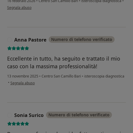
16 febbraio 2026
•
Centro San Camillo Bari
•
isteroscopia diagnostica
•
secondo l'opinione dell'utente M. R
Segnala abuso
Anna Pastore
Numero di telefono verificato
A
Eccellente in tutto, ha seguito e trattato il mio
caso con la massima professionalità!
13 novembre 2025
•
Centro San Camillo Bari
•
isteroscopia diagnostica
secondo l'opinione dell'utente Anna Pastore
•
Segnala abuso
Sonia Surico
Numero di telefono verificato
S