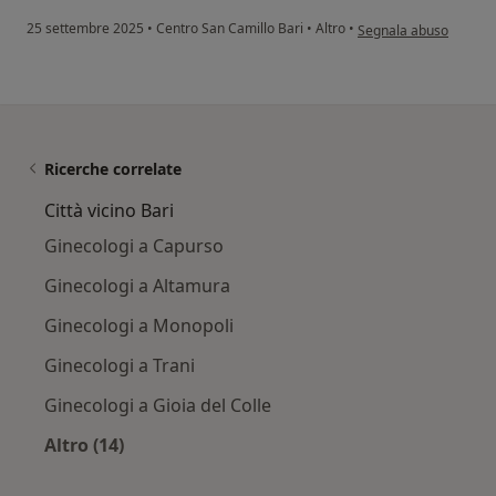
secondo l'opinione del
25 settembre 2025
•
Centro San Camillo Bari
•
Altro
•
Segnala abuso
Ricerche correlate
Città vicino Bari
Ginecologi a Capurso
Ginecologi a Altamura
Ginecologi a Monopoli
Ginecologi a Trani
Ginecologi a Gioia del Colle
Altro (14)
Altro nella categoria: Città vicino Bari