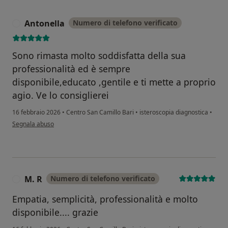
Antonella
Numero di telefono verificato
A
Sono rimasta molto soddisfatta della sua
professionalità ed è sempre
disponibile,educato ,gentile e ti mette a proprio
agio. Ve lo consiglierei
16 febbraio 2026
•
Centro San Camillo Bari
•
isteroscopia diagnostica
•
secondo l'opinione dell'utente Antonella
Segnala abuso
M. R
Numero di telefono verificato
M
Empatia, semplicità, professionalità e molto
disponibile.... grazie