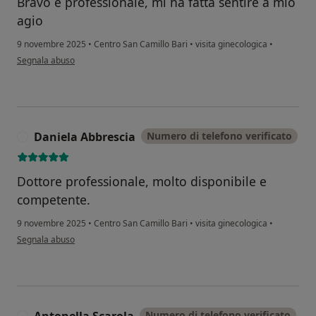
Bravo e professionale, mi ha fatta sentire a mio
agio
9 novembre 2025
•
Centro San Camillo Bari
•
visita ginecologica
•
secondo l'opinione dell'utente Sonia Surico
Segnala abuso
Daniela Abbrescia
Numero di telefono verificato
D
Dottore professionale, molto disponibile e
competente.
9 novembre 2025
•
Centro San Camillo Bari
•
visita ginecologica
•
secondo l'opinione dell'utente Daniela Abbrescia
Segnala abuso
Antonella Scarola
Numero di telefono verificato
A