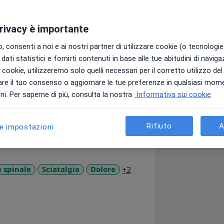
privacy è importante
 consenti a noi e ai nostri partner di utilizzare cookie (o tecnologie 
dati statistici e fornirti contenuti in base alle tue abitudini di navig
gia.
i i cookie, utilizzeremo solo quelli necessari per il corretto utilizzo de
rgia Vertebrale presso l’Istituto di
re il tuo consenso o aggiornare le tue preferenze in qualsiasi mom
i. Per saperne di più, consulta la nostra
Informativa sui cookie
Rifiuto
A
le impostazioni
a11y_sr_more_diseases
e spinale
Sciatalgia
Dolore
+2