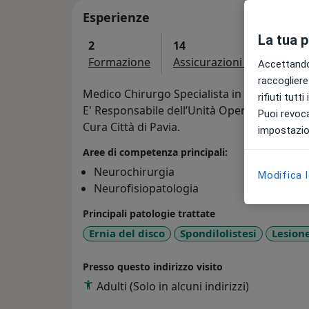
Esperienze
La tua 
2
14
Formazione
Assicurazioni accettate
Accettando,
raccogliere 
Medico Chirurgo Specialista in Neurochirur
rifiuti tutt
E' Responsabile dell’Unità Operativa di Chiru
Puoi revoca
Cura Città di Pavia.
impostazion
Aree di competenza principali:
Neurochirurgia
Modifica 
Neurofisiopatologia
Principali patologie trattate
Ernia del disco
Spondilolistesi
Lesion
Presso questo indirizzo visito
Adulti (Solo in alcuni indirizzi)