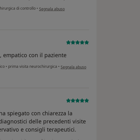
secondo l'opinione dell'utente Roberta F.
hirurgica di controllo
•
Segnala abuso
, empatico con il paziente
secondo l'opinione dell'utente AB
ico
•
prima visita neurochirurgica
•
Segnala abuso
 ha spiegato con chiarezza la
iagnostici delle precedenti visite
vativo e consigli terapeutici.
secondo l'opinione dell'utente Erika D.