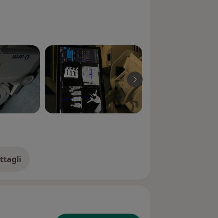
ttagli
ll'esperienza