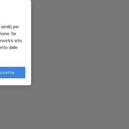
simili) per
azione. Se
l nostro sito.
ento dalle
ccetto