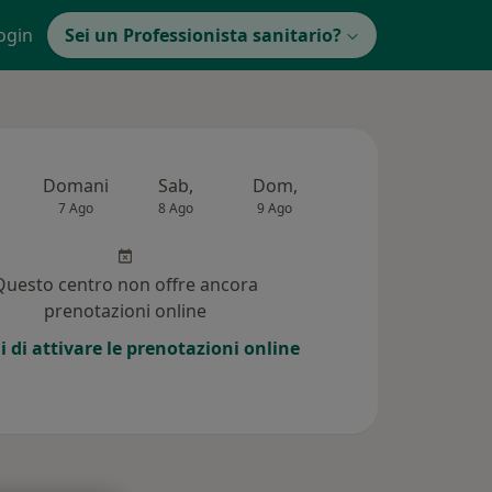
ogin
Sei un Professionista sanitario?
Domani
Sab,
Dom,
Lun,
Mar,
7 Ago
8 Ago
9 Ago
10 Ago
11 Ag
Questo centro non offre ancora
prenotazioni online
i di attivare le prenotazioni online