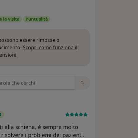
 la visita
Puntualità
 possono essere rimosse o
iacimento.
Scopri come funziona il
Per saperne di più sulle opinioni
ensioni.
 recensioni
ti alla schiena, è sempre molto
 risolvere i problemi dei pazienti.