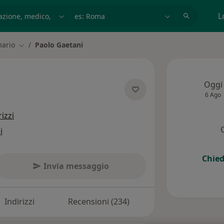
azione, medico, struttura
es: Roma
L
mario
Paolo Gaetani
Cambia città
Oggi
6 Ago
le specializzazioni
rizzi
i
Chied
Invia messaggio
Indirizzi
Recensioni (234)