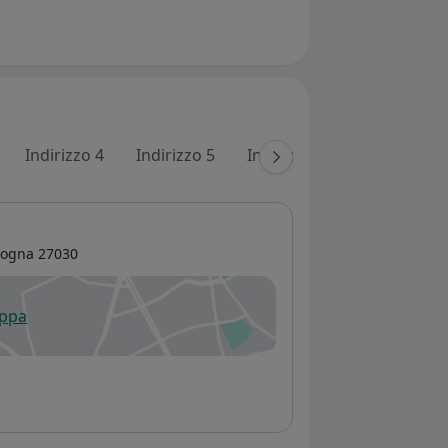
Indirizzo 4
Indirizzo 5
Indirizzo 6
Indirizzo 7
gogna
27030
appa
 apre in una nuova scheda