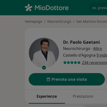
es. prest
Homepage
Neurochirurgo
San Martino Sicco
Dr.
Paolo Gaetani
sul
Neurochirurgo
·
Altro
Castello d'Agogna
9 indi
234 recension
Prenota una visita
Esperienze
Prestazioni