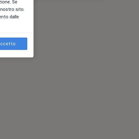
azione. Se
l nostro sito.
ento dalle
ccetto