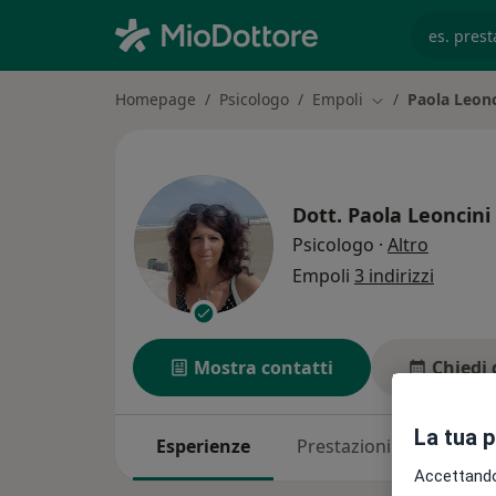
es. prest
Homepage
Psicologo
Empoli
Paola Leonc
Cambia città
Dott.
Paola Leoncini
sulle sp
Psicologo
·
Altro
Empoli
3 indirizzi
Mostra contatti
Chiedi 
La tua 
Esperienze
Prestazioni
Indirizz
Accettando,