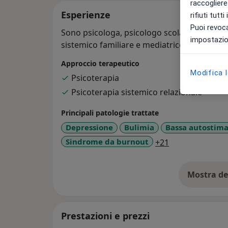
raccogliere 
Esperienze
rifiuti tutt
Puoi revoca
Sono psicologa, psicologo scolastico, psico
impostazion
sistemico familiare e mediatrice familiare
Approccio terapeutico
Modifica 
Psicoterapia
Psicoterapia sistemico relazionale
Principali patologie trattate
Depressione
Bulimia
Bassa autostim
a11y_sr_more_
Sindrome da burnout
+21
Mostra de
su
Prestazioni e prezzi