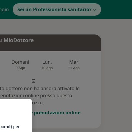
ogin
Sei un Professionista sanitario?
u MioDottore
Domani
Lun,
Mar,
Mer,
Gio,
9 Ago
10 Ago
11 Ago
12 Ago
13 Ag
o dottore non ha ancora attivato le
enotazioni online presso questo
indirizzo.
i di attivare le prenotazioni online
simili) per