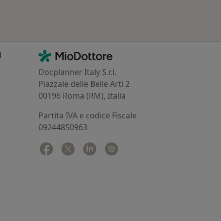
Contatti
MioDottore - Homepage
i
Docplanner Italy S.r.l.
Piazzale delle Belle Arti 2
00196 Roma (RM), Italia
Partita IVA e codice Fiscale
09244850963
Facebook
si apre in una nuova scheda
Twitter
si apre in una nuova scheda
Linkedin
si apre in una nuova scheda
Spotify
si apre in una nuova sched