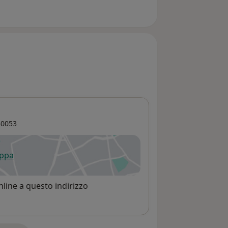
0053
appa
 apre in una nuova scheda
line a questo indirizzo