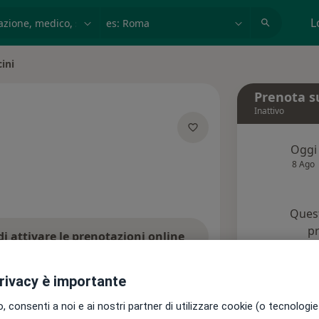
azione, medico, struttura
es: Roma
L
ini
Prenota s
Inattivo
Oggi
ecializzazioni
8 Ago
Quest
pr
di attivare le prenotazioni online
Chied
privacy è importante
i
Assicurazioni
Recensioni
 consenti a noi e ai nostri partner di utilizzare cookie (o tecnologie 