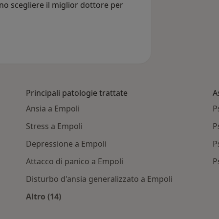
nno scegliere il miglior dottore per
Principali patologie trattate
A
Ansia a Empoli
P
Stress a Empoli
P
Depressione a Empoli
P
Attacco di panico a Empoli
P
Disturbo d'ansia generalizzato a Empoli
Altro (14)
poli
Altro nella categoria: Principali patologie tra