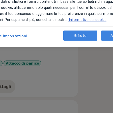
dati statistici e fornirti contenuti in base alle tue abitudini di navig
i i cookie, utilizzeremo solo quelli necessari per il corretto utilizzo de
re il tuo consenso o aggiornare le tue preferenze in qualsiasi mom
terapeuta familiare a indirizzo
i. Per saperne di più, consulta la nostra
Informativa sui cookie
Rifiuto
A
le impostazioni
a
Attacco di panico
diseases
ttagli
ll'esperienza