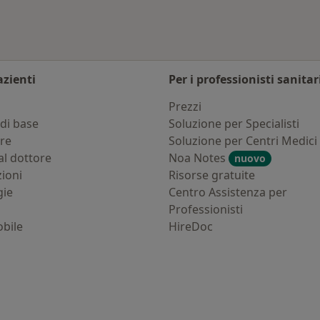
azienti
Per i professionisti sanitar
i
Prezzi
di base
Soluzione per Specialisti
ure
Soluzione per Centri Medici
al dottore
Noa Notes
nuovo
zioni
Risorse gratuite
gie
Centro Assistenza per
Professionisti
bile
HireDoc