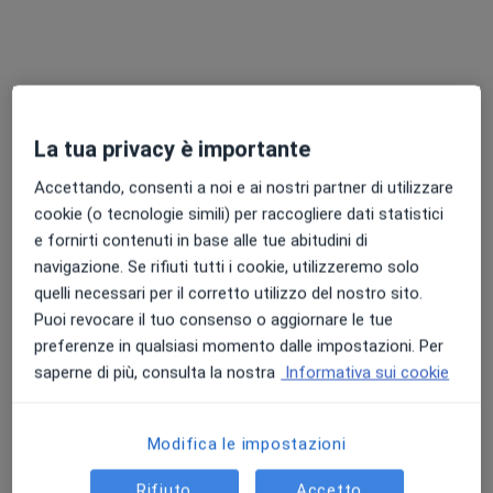
Dott.ssa Elena Barbaro
Otorino
La tua privacy è importante
Via Alvaro Corrado 19, Gioia Tauro
•
Mappa
Accettando, consenti a noi e ai nostri partner di utilizzare
Studio privato
cookie (o tecnologie simili) per raccogliere dati statistici
Visita otorinolaringoiatrica
Prezzo non disponibile
e fornirti contenuti in base alle tue abitudini di
navigazione. Se rifiuti tutti i cookie, utilizzeremo solo
Questo dottore non ha ancora attivato le prenotazioni online presso questo indirizzo.
quelli necessari per il corretto utilizzo del nostro sito.
Puoi revocare il tuo consenso o aggiornare le tue
Chiedi di attivare le prenotazioni online
preferenze in qualsiasi momento dalle impostazioni. Per
saperne di più, consulta la nostra
Informativa sui cookie
Professionisti sanitari disponibili
Modifica le impostazioni
Questi professionisti sanitari si trovano fuori
Taurianova, RC, in aree vicine alla tua ricerca.
Rifiuto
Accetto