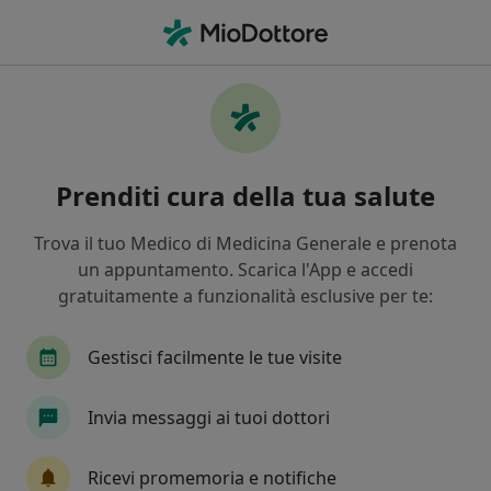
Men
Otorino • Taurianova, RC
Filters
Assicurazione
Mappa
Otorinolaringoiatri a Taurianova. Prenota
Prenditi cura della tua salute
online la tua visita
In che modo ordiniamo i risultati
Trova il tuo Medico di Medicina Generale e prenota
un appuntamento. Scarica l'App e accedi
gratuitamente a funzionalità esclusive per te:
Gestisci facilmente le tue visite
Invia messaggi ai tuoi dottori
Dott. Simone Di Giovanni
Ricevi promemoria e notifiche
·
Altro
Otorino, Medico estetico