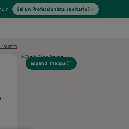
ogin
Sei un Professionista sanitario?
isultati
Mer,
Gio,
Ven,
Espandi mappa
12 Ago
13 Ago
14 Ago
e