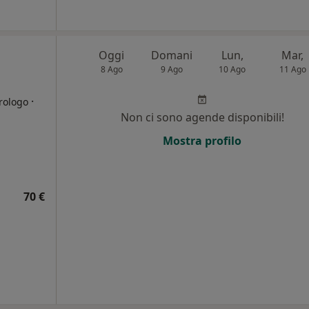
Oggi
Domani
Lun,
Mar,
8 Ago
9 Ago
10 Ago
11 Ago
·
rologo
Non ci sono agende disponibili!
i
Mostra profilo
70 €