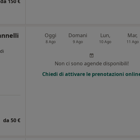
da 150 €
nnelli
Oggi
Domani
Lun,
Mar,
8 Ago
9 Ago
10 Ago
11 Ago
di
Non ci sono agende disponibili!
Chiedi di attivare le prenotazioni onlin
da 50 €