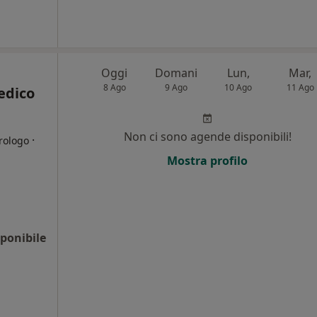
Oggi
Domani
Lun,
Mar,
8 Ago
9 Ago
10 Ago
11 Ago
edico
Non ci sono agende disponibili!
·
rologo
Mostra profilo
i
ponibile