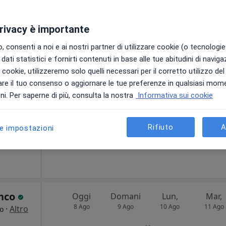
privacy è importante
Oggi
Domani
Lun,
Mar,
 consenti a noi e ai nostri partner di utilizzare cookie (o tecnologie 
8 Ago
9 Ago
10 Ago
11 Ago
dati statistici e fornirti contenuti in base alle tue abitudini di navig
i i cookie, utilizzeremo solo quelli necessari per il corretto utilizzo de
i
re il tuo consenso o aggiornare le tue preferenze in qualsiasi mom
Non ci sono agende disponibili!
i. Per saperne di più, consulta la nostra
Informativa sui cookie
Chiedi di attivare le prenotazioni onlin
Rifiuto
A
le impostazioni
70 €
anco
Oggi
Domani
Lun,
Mar,
8 Ago
9 Ago
10 Ago
11 Ago
·
Altro
go