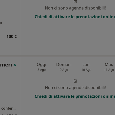
Non ci sono agende disponibili!
Chiedi di attivare le prenotazioni onlin
a
100 €
lmeri
Oggi
Domani
Lun,
Mar,
8 Ago
9 Ago
10 Ago
11 Ago
i
Non ci sono agende disponibili!
Chiedi di attivare le prenotazioni onlin
Studio Palmeri - Le visite prenotate saranno confermate entro 24 ore