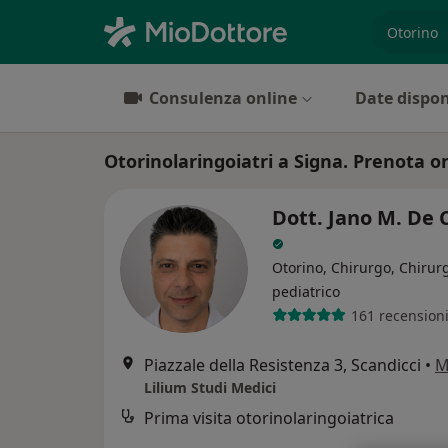
es. prest
Consulenza online
Date dispon
Otorinolaringoiatri a Signa. Prenota on
Dott. Jano M. De 
Otorino, Chirurgo, Chirur
pediatrico
161 recension
Piazzale della Resistenza 3, Scandicci
•
M
Lilium Studi Medici
Prima visita otorinolaringoiatrica