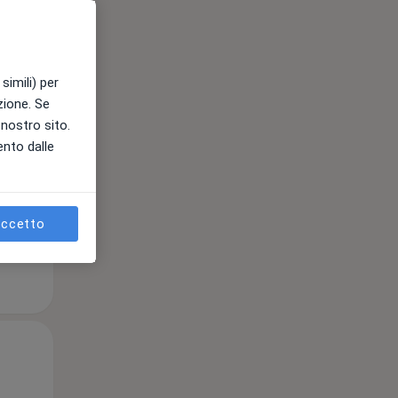
Mer,
Gio,
Ven,
simili) per
12 Ago
13 Ago
14 Ago
azione. Se
l nostro sito.
ento dalle
e
ccetto
Mer,
Gio,
Ven,
12 Ago
13 Ago
14 Ago