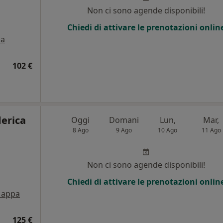
Non ci sono agende disponibili!
Chiedi di attivare le prenotazioni onlin
a
102 €
derica
Oggi
Domani
Lun,
Mar,
8 Ago
9 Ago
10 Ago
11 Ago
Non ci sono agende disponibili!
Chiedi di attivare le prenotazioni onlin
appa
125 €