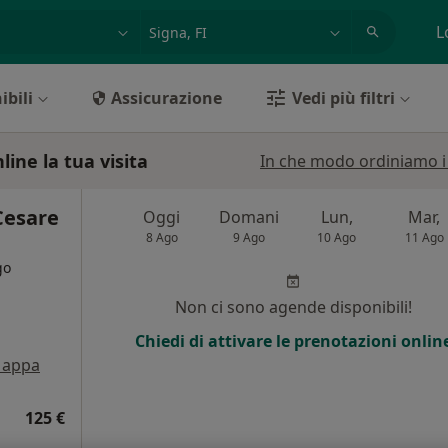
azione, medico, struttura
es: Roma
L
ibili
Assicurazione
Vedi più filtri
line la tua visita
In che modo ordiniamo i r
Cesare
Oggi
Domani
Lun,
Mar,
8 Ago
9 Ago
10 Ago
11 Ago
go
Non ci sono agende disponibili!
i
Chiedi di attivare le prenotazioni onlin
appa
125 €