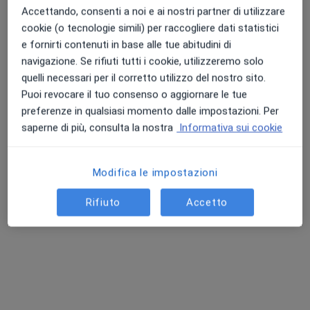
Accettando, consenti a noi e ai nostri partner di utilizzare
cookie (o tecnologie simili) per raccogliere dati statistici
Pagamenti online
e fornirti contenuti in base alle tue abitudini di
Dott.ssa Laura Passatore
navigazione. Se rifiuti tutti i cookie, utilizzeremo solo
·
Altro
quelli necessari per il corretto utilizzo del nostro sito.
Osteopata, Fisioterapista
139 recensioni
Puoi revocare il tuo consenso o aggiornare le tue
preferenze in qualsiasi momento dalle impostazioni. Per
Via Vassalli Eandi 31, Torino
•
Mappa
saperne di più, consulta la nostra
Informativa sui cookie
Studio Privato dottoressa Laura Passatore - Studio SD
Fisioterapia
60 €
Modifica le impostazioni
Questo dottore non ha ancora attivato le prenotazioni online presso questo indirizzo.
Rifiuto
Accetto
Chiedi di attivare le prenotazioni online
Professionisti sanitari disponibili
Questi professionisti sanitari si trovano fuori Torino,