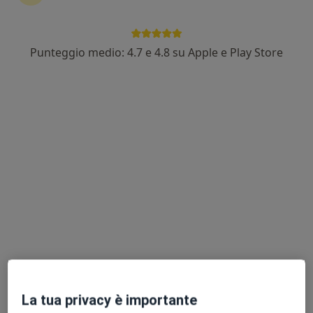
Dott. Paolo Scaravelli
Punteggio medio: 4.7 e 4.8 su Apple e Play Store
·
Altro
Osteopata, Massoterapista
31 recensioni
Corso Vittorio 188, Torino
•
Mappa
Balance Lab
Prima visita osteopatica
Prestazione gratuita
Questo dottore non ha ancora attivato le prenotazioni online presso questo indirizzo.
Chiedi di attivare le prenotazioni online
La tua privacy è importante