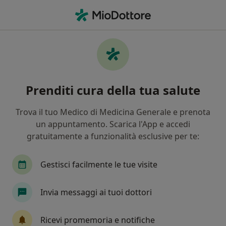
Men
Osteopata • Torino, TO
Filters
Assicurazione:
Mutua MBA
Osteopati a Torino con Mutua MBA
Prenditi cura della tua salute
In che modo ordiniamo i risultati
Trova il tuo Medico di Medicina Generale e prenota
un appuntamento. Scarica l'App e accedi
Tariffa per prestazioni private. L’importo può variare
gratuitamente a funzionalità esclusive per te:
in base alla copertura assicurativa.
Gestisci facilmente le tue visite
Invia messaggi ai tuoi dottori
Ricevi promemoria e notifiche