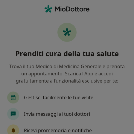
Men
Osteopata • San Severino Marche, MC
Filters
Mappa
Osteopati a San Severino Marche. Prenota
Prenditi cura della tua salute
online la tua visita
In che modo ordiniamo i risultati
Trova il tuo Medico di Medicina Generale e prenota
un appuntamento. Scarica l'App e accedi
gratuitamente a funzionalità esclusive per te:
Gestisci facilmente le tue visite
Invia messaggi ai tuoi dottori
Dr. Lorenzo Di Mattia
Ricevi promemoria e notifiche
·
Altro
Osteopata