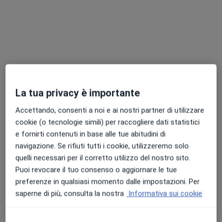
·
Altro
Osteopata, Endocrinologo, Proctologo
1340 recensioni
Indirizzo 1
Indirizzo 2
Piazzale Europa 8, Tolentino
•
Mappa
Associati Fisiomed
La tua privacy è importante
Questo centro non ha nessun professionista con date disponibili
Accettando, consenti a noi e ai nostri partner di utilizzare
Mostra profilo
cookie (o tecnologie simili) per raccogliere dati statistici
e fornirti contenuti in base alle tue abitudini di
navigazione. Se rifiuti tutti i cookie, utilizzeremo solo
quelli necessari per il corretto utilizzo del nostro sito.
Puoi revocare il tuo consenso o aggiornare le tue
preferenze in qualsiasi momento dalle impostazioni. Per
saperne di più, consulta la nostra
Informativa sui cookie