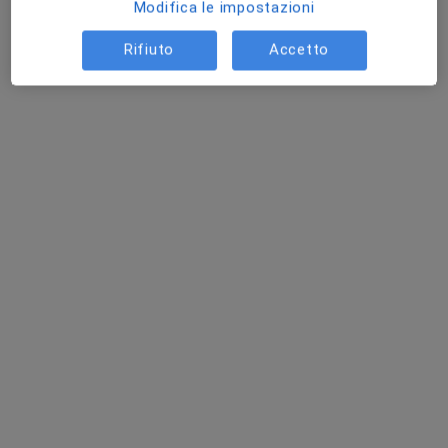
Modifica le impostazioni
Dott.ssa Antonella Fontana
·
Altro
Osteopata
Rifiuto
Accetto
7 recensioni
Via Ranaldi G. , San Severino Marche
•
Mappa
AFOsteopatia
Osteopatia
Prestazione gratuita
Questo dottore non ha ancora attivato le prenotazioni online presso questo indirizzo.
Chiedi di attivare le prenotazioni online
Professionisti sanitari disponibili
Questi professionisti sanitari si trovano fuori San
Severino Marche, MC, in aree vicine alla tua ricerca.