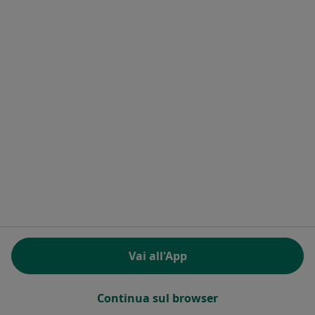
Ricerche correlate
Città vicino Monreale
Osteopati a Palermo
Osteopati a Alcamo
Osteopati a Bagheria
Osteopati a Villabate
Osteopati a Bolognetta
Altro (8)
Altro nella categoria: Città vicino Monreale
Vai all'App
Homepage
Osteopata
Monreale
Cambia città
Continua sul browser