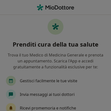
Men
Osteopata • Monreale, PA
Filters
Assicurazione
Mappa
Osteopati a Monreale. Prenota online la tua
Prenditi cura della tua salute
visita
In che modo ordiniamo i risultati
Trova il tuo Medico di Medicina Generale e prenota
un appuntamento. Scarica l'App e accedi
gratuitamente a funzionalità esclusive per te:
Gestisci facilmente le tue visite
Invia messaggi ai tuoi dottori
Dr. Roberto Gennaro
Ricevi promemoria e notifiche
·
Altro
Osteopata, Posturologo