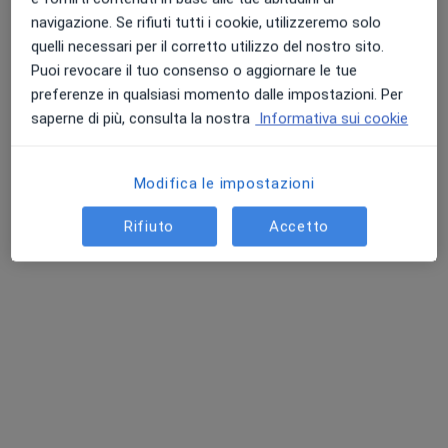
navigazione. Se rifiuti tutti i cookie, utilizzeremo solo
quelli necessari per il corretto utilizzo del nostro sito.
Puoi revocare il tuo consenso o aggiornare le tue
Dott.ssa Federica Marletta
preferenze in qualsiasi momento dalle impostazioni. Per
·
Altro
saperne di più, consulta la nostra
Informativa sui cookie
Osteopata
74 recensioni
Via Villagrazia 575, Palermo
•
Mappa
Modifica le impostazioni
studio medico e osteopatico
Rifiuto
Accetto
Prima visita osteopatica
50 €
Questo dottore non ha ancora attivato le prenotazioni online presso questo indirizzo.
Chiedi di attivare le prenotazioni online
Professionisti sanitari disponibili
Questi professionisti sanitari si trovano fuori