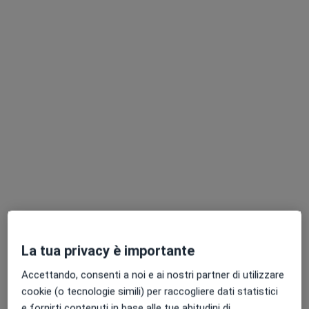
Dott.ssa Carlotta Tumminello
·
Altro
Osteopata
113 recensioni
Via Imera 3, Palermo
•
Mappa
Carlotta Tumminello
Prima visita osteopatica
60 €
Questo dottore non ha ancora attivato le prenotazioni online presso questo indirizzo.
Chiedi di attivare le prenotazioni online
La tua privacy è importante
Accettando, consenti a noi e ai nostri partner di utilizzare
cookie (o tecnologie simili) per raccogliere dati statistici
e fornirti contenuti in base alle tue abitudini di