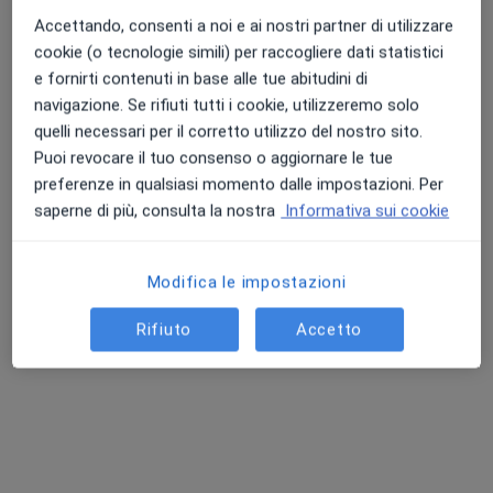
Accettando, consenti a noi e ai nostri partner di utilizzare
cookie (o tecnologie simili) per raccogliere dati statistici
e fornirti contenuti in base alle tue abitudini di
navigazione. Se rifiuti tutti i cookie, utilizzeremo solo
quelli necessari per il corretto utilizzo del nostro sito.
Puoi revocare il tuo consenso o aggiornare le tue
preferenze in qualsiasi momento dalle impostazioni. Per
saperne di più, consulta la nostra
Informativa sui cookie
Stefano Farfariello
·
Altro
Osteopata
Modifica le impostazioni
190 recensioni
Rifiuto
Accetto
Via Viaccia 260, Lucca
•
Mappa
Osteopathy - The safe Space
Prima visita osteopatica
80 €
Questo dottore non ha ancora attivato le prenotazioni online presso questo indirizzo.
Chiedi di attivare le prenotazioni online