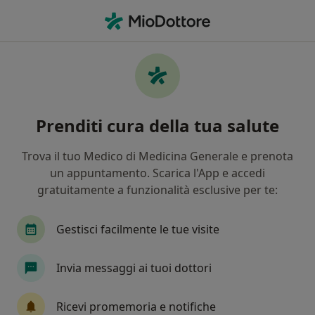
Men
Osteopata • Lunata, LU
Filters
Mappa
Osteopati a Lunata. Prenota online la tua
Prenditi cura della tua salute
visita
In che modo ordiniamo i risultati
Trova il tuo Medico di Medicina Generale e prenota
un appuntamento. Scarica l'App e accedi
gratuitamente a funzionalità esclusive per te:
Gestisci facilmente le tue visite
Invia messaggi ai tuoi dottori
Dott. Davide Coiro
Ricevi promemoria e notifiche
·
Altro
Osteopata