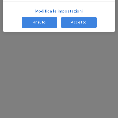
Modifica le impostazioni
Dr. Elida Di Gennaro
Rifiuto
Accetto
Ortottista
59 recensioni
Piazzale Filippo il Macedone 140, Roma
•
Mappa
Centro Ikon Casalpalocco-Acilia (bonichi)
Valutazione ortottica
20 €
Questo dottore non ha ancora attivato le prenotazioni online presso questo indirizzo.
Chiedi di attivare le prenotazioni online