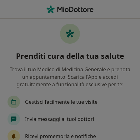
Men
Ortottista • Roma, RM
Filters
Assicurazione:
Poste vita
Ortottisti a Roma con Poste vita
Prenditi cura della tua salute
In che modo ordiniamo i risultati
Trova il tuo Medico di Medicina Generale e prenota
un appuntamento. Scarica l'App e accedi
Tariffa per prestazioni private. L’importo può variare
gratuitamente a funzionalità esclusive per te:
in base alla copertura assicurativa.
Gestisci facilmente le tue visite
Invia messaggi ai tuoi dottori
Ricevi promemoria e notifiche