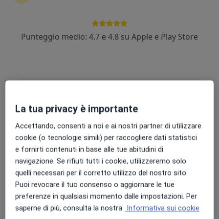
Dott. Andrea Battiata
Punteggio medio: 4.7 e 4.8 su Apple e Play Store
·
Altro
Ortottista
18 recensioni
Piazzale Adriatico 5, Roma
•
Mappa
Poliambulatorio Medit
Campo visivo computerizzato
100 €
La tua privacy è importante
Questo dottore non ha ancora attivato le prenotazioni online presso questo indirizzo.
Accettando, consenti a noi e ai nostri partner di utilizzare
Chiedi di attivare le prenotazioni online
cookie (o tecnologie simili) per raccogliere dati statistici
e fornirti contenuti in base alle tue abitudini di
navigazione. Se rifiuti tutti i cookie, utilizzeremo solo
quelli necessari per il corretto utilizzo del nostro sito.
Puoi revocare il tuo consenso o aggiornare le tue
preferenze in qualsiasi momento dalle impostazioni. Per
saperne di più, consulta la nostra
Informativa sui cookie