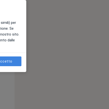
Mer,
Gio,
Ven,
simili) per
12 Ago
13 Ago
14 Ago
azione. Se
l nostro sito.
ento dalle
ccetto