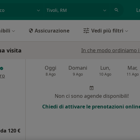
azione, medico, struttura
es: Roma
L
ibili
Assicurazione
Vedi più filtri
ua visita
In che modo ordiniamo i r
Oggi
Domani
Lun,
Mar,
8 Ago
9 Ago
10 Ago
11 Ago
tro
Non ci sono agende disponibili!
Chiedi di attivare le prenotazioni onlin
da 120 €