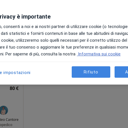
privacy è importante
sidio
Oggi
Domani
Lun,
Mar,
 consenti a noi e ai nostri partner di utilizzare cookie (o tecnologie 
8 Ago
9 Ago
10 Ago
11 Ago
dati statistici e fornirti contenuti in base alle tue abitudini di navig
i i cookie, utilizzeremo solo quelli necessari per il corretto utilizzo de
re il tuo consenso o aggiornare le tue preferenze in qualsiasi mom
Non ci sono agende disponibili!
o,
i. Per saperne di più, consulta la nostra
Informativa sui cookie
Mostra profilo
ni
Rifiuto
A
le impostazioni
•
Mappa
stico
80 €
teo Cantore
opedico