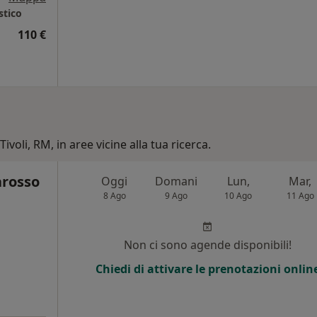
stico
110 €
ivoli, RM, in aree vicine alla tua ricerca.
arosso
Oggi
Domani
Lun,
Mar,
8 Ago
9 Ago
10 Ago
11 Ago
Non ci sono agende disponibili!
Chiedi di attivare le prenotazioni onlin