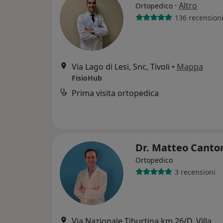
·
Altro
Ortopedico
136 recension
Via Lago di Lesi, Snc, Tivoli
•
Mappa
FisioHub
Prima visita ortopedica
Dr. Matteo Canto
Ortopedico
3 recensioni
Via Nazionale Tiburtina km 26/D, Villanova