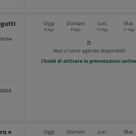
rgutti
Oggi
Domani
Lun,
Mar,
8 Ago
9 Ago
10 Ago
11 Ago
dicina
Non ci sono agende disponibili!
Chiedi di attivare le prenotazioni onlin
appa
aro
Oggi
Domani
Lun,
Mar,