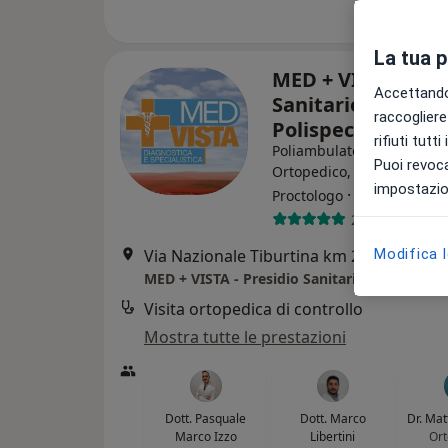
La tua 
MED + VISTA - Pre
Accettando,
Sanitario
raccogliere 
Polispecialistico
rifiuti tutt
Poliambulatorio
Puoi revoca
Ortopedico, Endocrinolog
impostazion
·
Altro
Proctologo
2383 recensio
Modifica 
Via Nazionale Tiburtina km 26/D, Villanova
MED + VISTA - Presidio Sanitario Polispeciali
Visita ortopedica di controllo
Mostra tutte le prestazioni
Dott. Pasquale
Dott. Marco
Dr. Mat
Marco Izzo
Libertini
Ort