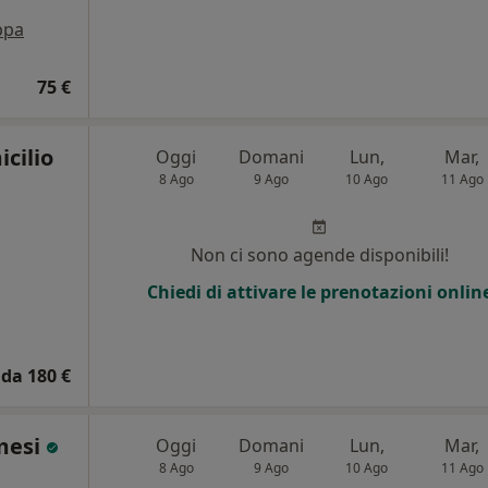
ppa
75 €
cilio
Oggi
Domani
Lun,
Mar,
8 Ago
9 Ago
10 Ago
11 Ago
Non ci sono agende disponibili!
Chiedi di attivare le prenotazioni onlin
da 180 €
mesi
Oggi
Domani
Lun,
Mar,
8 Ago
9 Ago
10 Ago
11 Ago