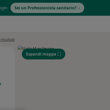
ogin
Sei un Professionista sanitario?
isultati
Mer,
Gio,
Ven,
Espandi mappa
12 Ago
13 Ago
14 Ago
e