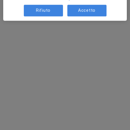
Rifiuto
Accetto
Dott. Marco Bargagliotti
·
Altro
Ortopedico
403 recensioni
Indirizzo 1
Indirizzo 2
Indirizzo 3
Piazza Brignole 2, Genova
•
Mappa
Vico Faggi
Visita ortopedica di controllo
Prestazione gratuita
Questo dottore non ha ancora attivato le prenotazioni online presso questo indirizzo.
Chiedi di attivare le prenotazioni online