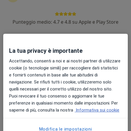
Punteggio medio: 4.7 e 4.8 su Apple e Play Store
Dott. Riccardo Ruggeri
·
Altro
Ortopedico
321 recensioni
La tua privacy è importante
Via Monte Zovetto 27, Genova
•
Mappa
Casa di Cura Villa Montallegro
Accettando, consenti a noi e ai nostri partner di utilizzare
Visita ortopedica
140 €
cookie (o tecnologie simili) per raccogliere dati statistici
Questo dottore non ha ancora attivato le prenotazioni online presso questo indirizzo.
e fornirti contenuti in base alle tue abitudini di
navigazione. Se rifiuti tutti i cookie, utilizzeremo solo
Chiedi di attivare le prenotazioni online
quelli necessari per il corretto utilizzo del nostro sito.
Puoi revocare il tuo consenso o aggiornare le tue
preferenze in qualsiasi momento dalle impostazioni. Per
saperne di più, consulta la nostra
Informativa sui cookie
Modifica le impostazioni