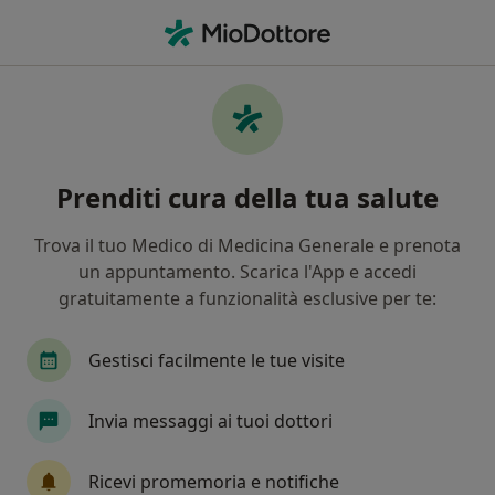
Men
Ortopedico • Genova, GE
Filters
Assicurazione:
Corpo Forestal
Ortopedici a Genova con Corpo Forestale
Prenditi cura della tua salute
dello Stato
In che modo ordiniamo i risultati
Trova il tuo Medico di Medicina Generale e prenota
un appuntamento. Scarica l'App e accedi
gratuitamente a funzionalità esclusive per te:
Tariffa per prestazioni private. L’importo può variare
in base alla copertura assicurativa.
Gestisci facilmente le tue visite
Invia messaggi ai tuoi dottori
Ricevi promemoria e notifiche