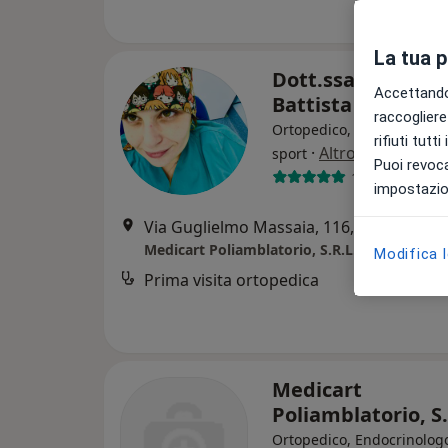
La tua 
Dott.ssa Agnese
Accettando,
Battista
raccogliere 
Ortopedico, Pediatra, Med
rifiuti tutt
·
Altro
sport
Puoi revoca
11 recensioni
impostazion
Via Guglielmo Massaia, 116, Casale Monferrato
Medicart Poliamblatorio, S.R.L.
Modifica 
Prima visita ortopedica
Medicart
Poliamblatorio, S.
Ortopedico, Endocrinolog