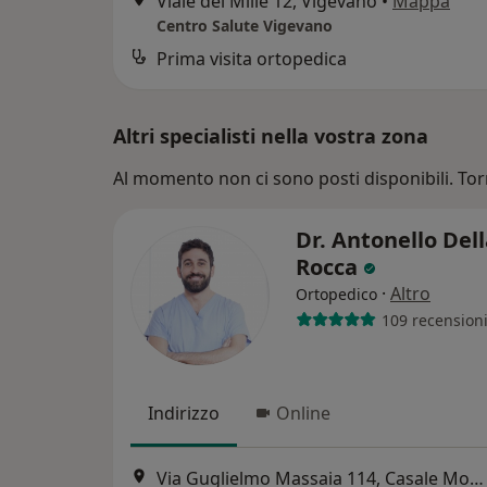
Viale dei Mille 12, Vigevano
•
Mappa
Centro Salute Vigevano
Prima visita ortopedica
Altri specialisti nella vostra zona
Al momento non ci sono posti disponibili. Tor
Dr. Antonello Del
Rocca
·
Altro
Ortopedico
109 recension
Indirizzo
Online
Via Guglielmo Massaia 114, Casale Monferrato