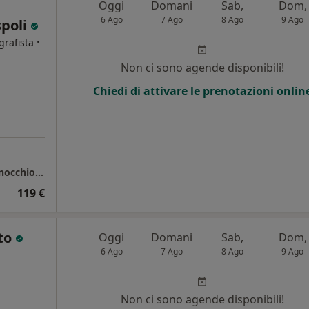
Oggi
Domani
Sab,
Dom,
6 Ago
7 Ago
8 Ago
9 Ago
spoli
·
grafista
Non ci sono agende disponibili!
Chiedi di attivare le prenotazioni onlin
Studio Privato - chirurgia robotica anca e ginocchio (Rispoli-Galuppini)
119 €
to
Oggi
Domani
Sab,
Dom,
6 Ago
7 Ago
8 Ago
9 Ago
Non ci sono agende disponibili!