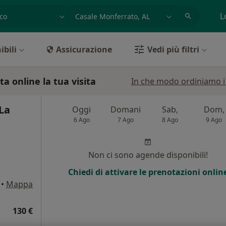
azione, medico, struttura
es: Roma
L
ibili
Assicurazione
Vedi più filtri
a online la tua visita
In che modo ordiniamo i r
La
Oggi
Domani
Sab,
Dom,
6 Ago
7 Ago
8 Ago
9 Ago
Non ci sono agende disponibili!
Chiedi di attivare le prenotazioni onlin
•
Mappa
130 €