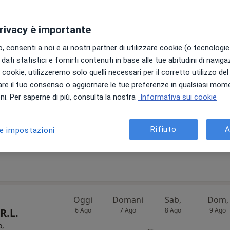
privacy è importante
Oggi
Domani
Sab,
Dom,
 consenti a noi e ai nostri partner di utilizzare cookie (o tecnologie 
6 Ago
7 Ago
8 Ago
9 Ago
dati statistici e fornirti contenuti in base alle tue abitudini di navig
ico dello
i i cookie, utilizzeremo solo quelli necessari per il corretto utilizzo de
re il tuo consenso o aggiornare le tue preferenze in qualsiasi mom
Non ci sono agende disponibili!
i. Per saperne di più, consulta la nostra
Informativa sui cookie
Chiedi di attivare le prenotazioni onlin
•
Mappa
Rifiuto
A
le impostazioni
130 €
Oggi
Domani
Sab,
Dom,
R.L.
6 Ago
7 Ago
8 Ago
9 Ago
o,