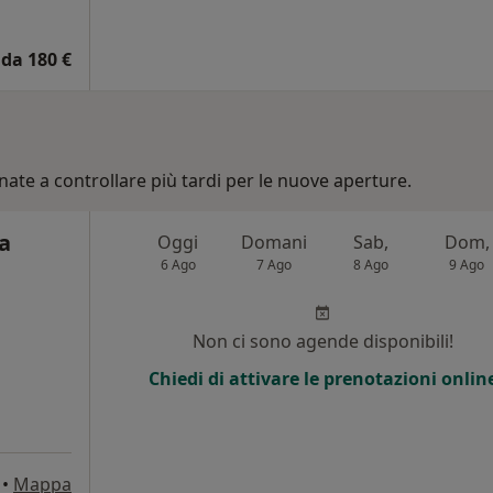
da 180 €
nate a controllare più tardi per le nuove aperture.
la
Oggi
Domani
Sab,
Dom,
6 Ago
7 Ago
8 Ago
9 Ago
i
Non ci sono agende disponibili!
Chiedi di attivare le prenotazioni onlin
•
Mappa