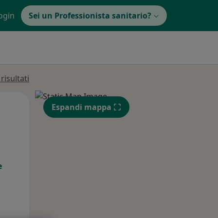
ogin
Sei un Professionista sanitario?
isultati
Lun,
Mar,
Mer,
Espandi mappa
10 Ago
11 Ago
12 Ago
e