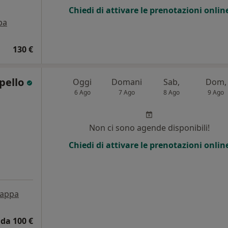
Chiedi di attivare le prenotazioni onlin
pa
130 €
opello
Oggi
Domani
Sab,
Dom,
6 Ago
7 Ago
8 Ago
9 Ago
Non ci sono agende disponibili!
Chiedi di attivare le prenotazioni onlin
appa
da 100 €