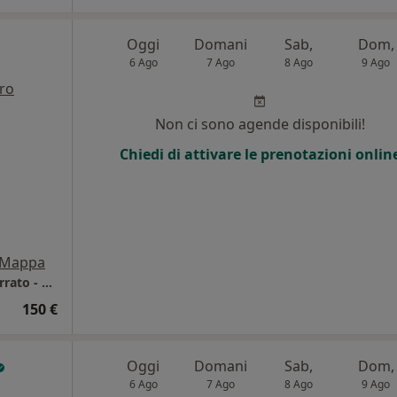
Oggi
Domani
Sab,
Dom,
6 Ago
7 Ago
8 Ago
9 Ago
tro
i
Non ci sono agende disponibili!
Chiedi di attivare le prenotazioni onlin
Mappa
Poliambulatorio Medico Specialistico Monferrato - GSD
150 €
Oggi
Domani
Sab,
Dom,
6 Ago
7 Ago
8 Ago
9 Ago