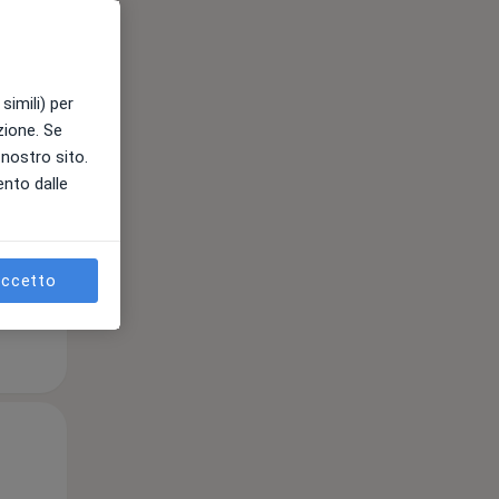
Lun,
Mar,
Mer,
simili) per
10 Ago
11 Ago
12 Ago
azione. Se
l nostro sito.
ento dalle
e
ccetto
Lun,
Mar,
Mer,
10 Ago
11 Ago
12 Ago