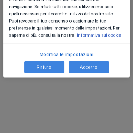
navigazione. Se rifiuti tutti i cookie, utilizzeremo solo
quelli necessari per il corretto utilizzo del nostro sito.
Puoi revocare il tuo consenso o aggiornare le tue
preferenze in qualsiasi momento dalle impostazioni. Per
saperne di più, consulta la nostra
Informativa sui cookie
Modifica le impostazioni
Dr. Roberto Figura
Rifiuto
Accetto
·
Altro
Ortopedico
29 recensioni
Indirizzo
Online
Via Sardegna 23, Palermo
•
Mappa
Studio privato del Doc Roberto Figura
Prima visita ortopedica
120 €