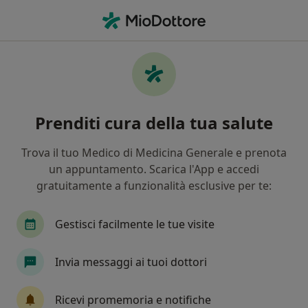
Men
Ortopedico • Capaci, PA
Filters
Assicurazione
Mappa
Ortopedici a Capaci. Prenota online la tua
Prenditi cura della tua salute
visita
In che modo ordiniamo i risultati
Trova il tuo Medico di Medicina Generale e prenota
un appuntamento. Scarica l'App e accedi
gratuitamente a funzionalità esclusive per te:
Gestisci facilmente le tue visite
Invia messaggi ai tuoi dottori
Dott. Salvatore D'Amato
Ricevi promemoria e notifiche
·
Altro
Ortopedico