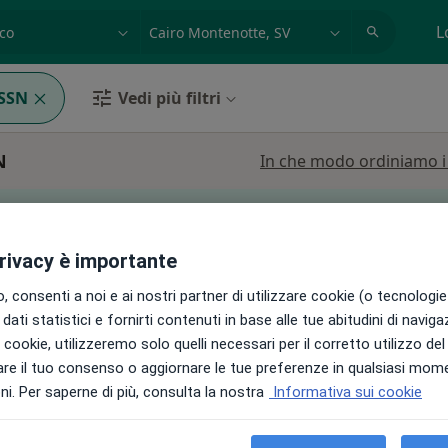
azione, medico, struttura
es: Roma
L
SSN
Vedi più filtri
N
In che modo ordiniamo i r
può variare in base alla copertura assicurativa.
privacy è importante
 consenti a noi e ai nostri partner di utilizzare cookie (o tecnologie 
onetti
Oggi
Domani
Lun,
Mar,
dati statistici e fornirti contenuti in base alle tue abitudini di navig
8 Ago
9 Ago
10 Ago
11 Ago
i i cookie, utilizzeremo solo quelli necessari per il corretto utilizzo de
re il tuo consenso o aggiornare le tue preferenze in qualsiasi mom
i
i. Per saperne di più, consulta la nostra
Informativa sui cookie
Non ci sono agende disponibili!
Chiedi di attivare le prenotazioni onlin