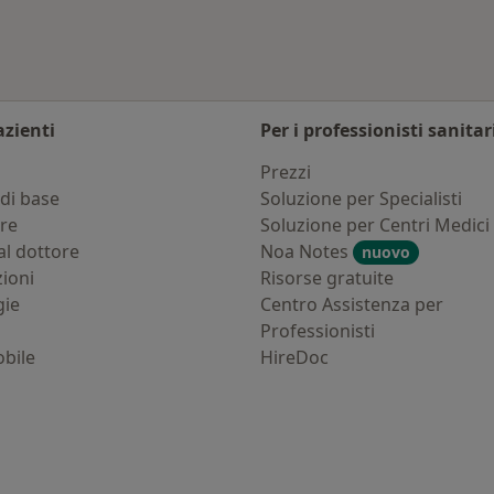
azienti
Per i professionisti sanitar
i
Prezzi
di base
Soluzione per Specialisti
ure
Soluzione per Centri Medici
al dottore
Noa Notes
nuovo
zioni
Risorse gratuite
gie
Centro Assistenza per
Professionisti
bile
HireDoc