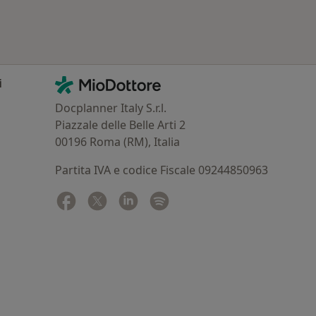
Contatti
MioDottore - Homepage
i
Docplanner Italy S.r.l.
Piazzale delle Belle Arti 2
00196 Roma (RM), Italia
Partita IVA e codice Fiscale 09244850963
Facebook
si apre in una nuova scheda
Twitter
si apre in una nuova scheda
Linkedin
si apre in una nuova scheda
Spotify
si apre in una nuova sched