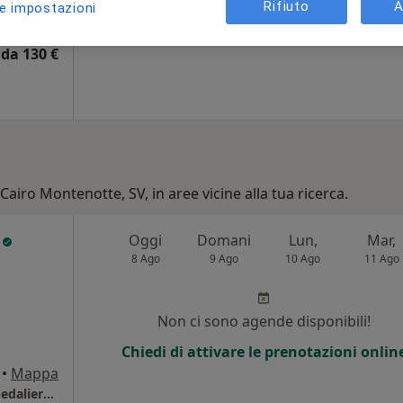
•
Mappa
Rifiuto
A
le impostazioni
Poliambulatorio Casa della Salute - sede di Cairo Montenotte
da 130 €
Cairo Montenotte, SV, in aree vicine alla tua ricerca.
i
Oggi
Domani
Lun,
Mar,
8 Ago
9 Ago
10 Ago
11 Ago
Non ci sono agende disponibili!
Chiedi di attivare le prenotazioni onlin
•
Mappa
Ospedale Infantile Alessandria (Azienda Ospedaliera SS Antonio e Biagio e Cesare Arrigo)