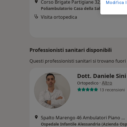
Corso Brigate Partigiane 32, Cairo Montenotte
Modifica 
Visita ortopedica
Professionisti sanitari disponibili
Questi professionisti sanitari si trovano fuori 
Dott. Daniele Sin
·
Altro
Ortopedico
13 recensioni
Spalto Marengo 46 Ambulatori Piano Terra, Alessandria