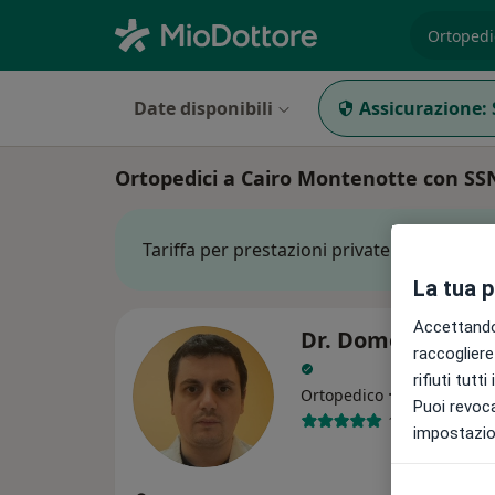
es. prest
Date disponibili
Assicurazione:
Ortopedici a Cairo Montenotte con SS
Tariffa per prestazioni private. L’importo 
La tua 
Accettando,
Dr. Domenico Sim
raccogliere 
rifiuti tutt
·
Altro
Ortopedico
Puoi revoca
159 recension
impostazion