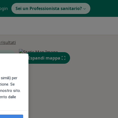
ogin
Sei un Professionista sanitario?
isultati
Espandi mappa
simili) per
Mer,
Gio,
Ven,
azione. Se
12 Ago
13 Ago
14 Ago
l nostro sito.
ento dalle
e