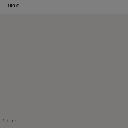
100 €
logie trattate
Ssn
ambia città
Cambia città