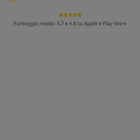
Dott. Loris Perticarini
Punteggio medio: 4.7 e 4.8 su Apple e Play Store
·
Altro
Ortopedico
236 recensioni
Indirizzo 1
Indirizzo 2
Via Sorelle Ambrosetti 10, Brescia
•
Mappa
Poliambulanza Medical Center Flaminia
Prima visita ortopedica
Prezzo non disponibile
Questo dottore non ha ancora attivato le prenotazioni online presso questo indirizzo.
Chiedi di attivare le prenotazioni online