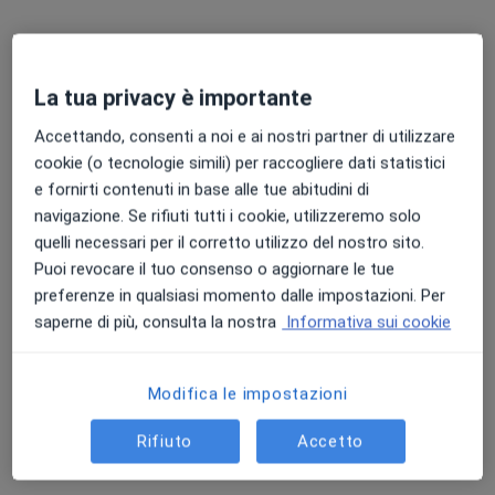
La tua privacy è importante
Accettando, consenti a noi e ai nostri partner di utilizzare
Dott. Luca Andriollo
cookie (o tecnologie simili) per raccogliere dati statistici
·
Altro
Ortopedico
e fornirti contenuti in base alle tue abitudini di
59 recensioni
navigazione. Se rifiuti tutti i cookie, utilizzeremo solo
Via Corfù, 71, Brescia
•
Mappa
quelli necessari per il corretto utilizzo del nostro sito.
Studio Privato - Virtus
Puoi revocare il tuo consenso o aggiornare le tue
preferenze in qualsiasi momento dalle impostazioni. Per
Visita ortopedica
115 €
saperne di più, consulta la nostra
Informativa sui cookie
Questo dottore non ha ancora attivato le prenotazioni online presso questo indirizzo.
Chiedi di attivare le prenotazioni online
Modifica le impostazioni
Rifiuto
Accetto