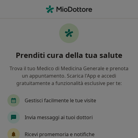
Men
Ortopedico • Brescia, BS
Filters
Assicurazione:
Fasdac
Ortopedici a Brescia con Fasdac
Prenditi cura della tua salute
In che modo ordiniamo i risultati
Trova il tuo Medico di Medicina Generale e prenota
un appuntamento. Scarica l'App e accedi
Tariffa per prestazioni private. L’importo può variare
gratuitamente a funzionalità esclusive per te:
in base alla copertura assicurativa.
Gestisci facilmente le tue visite
Invia messaggi ai tuoi dottori
Ricevi promemoria e notifiche