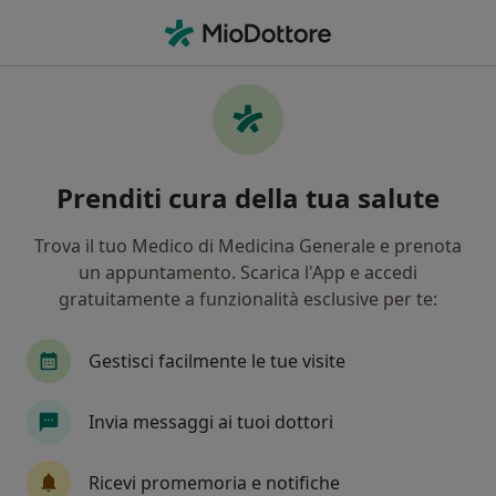
Men
Oncologo • Gragnano, NA
Filters
Mappa
Oncologi a Gragnano. Prenota online la tua
Prenditi cura della tua salute
visita
In che modo ordiniamo i risultati
Trova il tuo Medico di Medicina Generale e prenota
un appuntamento. Scarica l'App e accedi
gratuitamente a funzionalità esclusive per te:
Gestisci facilmente le tue visite
Invia messaggi ai tuoi dottori
Dr. Massimo Rinaldo
Ricevi promemoria e notifiche
·
Altro
Oncologo, Chirurgo generale, Senologo