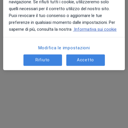
Dr. Angelo Vaia
navigazione. Se rifiuti tutti i cookie, utilizzeremo solo
·
Altro
Oncologo, Terapista del dolore
quelli necessari per il corretto utilizzo del nostro sito.
13 recensioni
Puoi revocare il tuo consenso o aggiornare le tue
preferenze in qualsiasi momento dalle impostazioni. Per
Indirizzo
Online
saperne di più, consulta la nostra
Informativa sui cookie
Via Perris 12, Angri
•
Mappa
Modifica le impostazioni
Poliambulatorio Biostudio
Rifiuto
Accetto
Prima visita oncologica
120 €
Questo dottore non ha ancora attivato le prenotazioni online presso questo indirizzo.
Chiedi di attivare le prenotazioni online
Professionisti sanitari disponibili
Questi professionisti sanitari si trovano fuori
Gragnano, NA, in aree vicine alla tua ricerca.