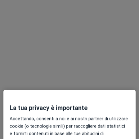
191 recensioni
Indirizzo
Online
Corso Alcide de Gasperi 321, Castellammare di Stabia
•
Mappa
Me.Di. Mediterranea Diagnostica
Questo dottore non ha ancora attivato le prenotazioni online presso questo indirizzo.
Chiedi di attivare le prenotazioni online
La tua privacy è importante
Accettando, consenti a noi e ai nostri partner di utilizzare
cookie (o tecnologie simili) per raccogliere dati statistici
e fornirti contenuti in base alle tue abitudini di