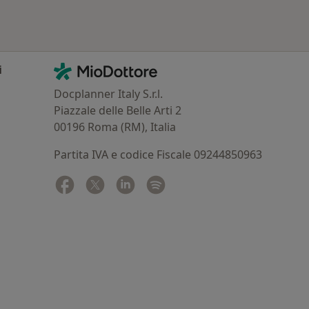
Contatti
MioDottore - Homepage
i
Docplanner Italy S.r.l.
Piazzale delle Belle Arti 2
00196 Roma (RM), Italia
Partita IVA e codice Fiscale 09244850963
Facebook
si apre in una nuova scheda
Twitter
si apre in una nuova scheda
Linkedin
si apre in una nuova scheda
Spotify
si apre in una nuova sched