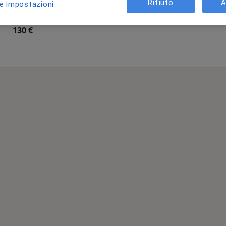
Mappa
Rifiuto
A
le impostazioni
130 €