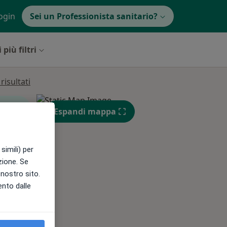
ogin
Sei un Professionista sanitario?
 più filtri
isultati
Espandi mappa
simili) per
Mar,
Mer,
Gio,
azione. Se
11 Ago
12 Ago
13 Ago
l nostro sito.
ento dalle
e