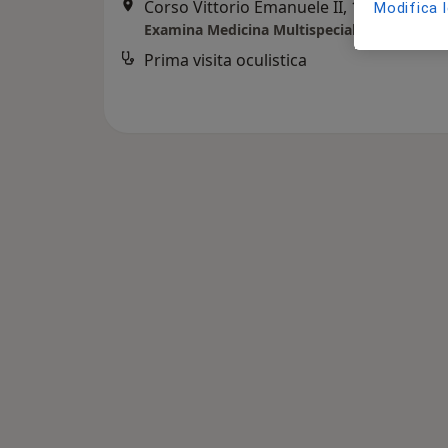
Corso Vittorio Emanuele II, 18, Torino
•
Modifica 
Examina Medicina Multispecialistica
Prima visita oculistica