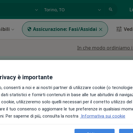
azione, medico, struttura
es: Roma
L
ibili
Assicurazione:
Fasi/Assidai
Vedi
In che modo ordiniamo i r
può variare in base alla copertura assicurativa.
privacy è importante
 consenti a noi e ai nostri partner di utilizzare cookie (o tecnologie 
Oggi
Domani
Dom,
Lun,
dati statistici e fornirti contenuti in base alle tue abitudini di navig
7 Ago
8 Ago
9 Ago
10 Ago
Fornero
i i cookie, utilizzeremo solo quelli necessari per il corretto utilizzo de
re il tuo consenso o aggiornare le tue preferenze in qualsiasi mom
i. Per saperne di più, consulta la nostra
Informativa sui cookie
Non ci sono agende disponibili!
Chiedi di attivare le prenotazioni onlin