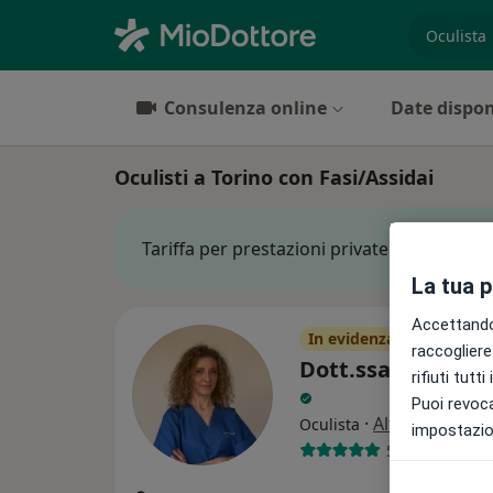
es. prest
Consulenza online
Date dispon
Oculisti a Torino con Fasi/Assidai
Tariffa per prestazioni private. L’importo 
La tua 
Accettando,
In evidenza
raccogliere 
Dott.ssa Angela 
rifiuti tutt
Puoi revoca
·
Altro
Oculista
impostazion
5 recensioni