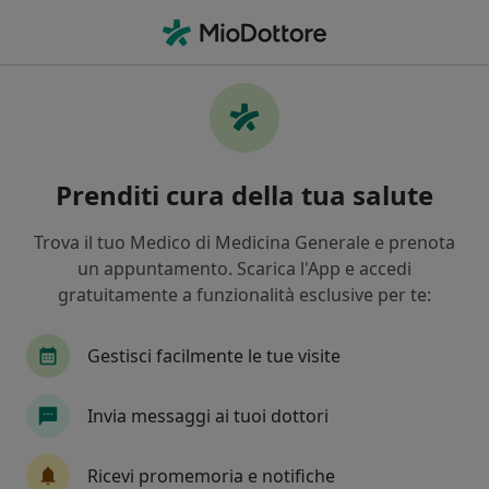
Men
Oculista • Sansepolcro, AR
Filters
Mappa
Oculisti a Sansepolcro. Prenota online la tua
Prenditi cura della tua salute
visita
In che modo ordiniamo i risultati
Trova il tuo Medico di Medicina Generale e prenota
un appuntamento. Scarica l'App e accedi
gratuitamente a funzionalità esclusive per te:
Gestisci facilmente le tue visite
Invia messaggi ai tuoi dottori
Dott. Niccolò Boni
Ricevi promemoria e notifiche
·
Altro
Oculista