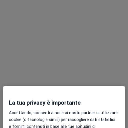
35 recensioni
Via dei Montefeltro 1f, Sansepolcro
•
Mappa
Florentia Medical Centro Diagnostico Polispecialistico
Prima visita oculistica
92 €
Questo dottore non ha ancora attivato le prenotazioni online presso questo indirizzo.
Chiedi di attivare le prenotazioni online
La tua privacy è importante
Accettando, consenti a noi e ai nostri partner di utilizzare
Florentia Medical Centro Diagnostico
cookie (o tecnologie simili) per raccogliere dati statistici
Polispecialistico
e fornirti contenuti in base alle tue abitudini di