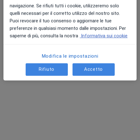
Centro Medico
navigazione. Se rifiuti tutti i cookie, utilizzeremo solo
·
Altro
Oculista, Urologo, Psicologo
quelli necessari per il corretto utilizzo del nostro sito.
427 recensioni
Puoi revocare il tuo consenso o aggiornare le tue
Via dei Montefeltro 1f, Sansepolcro
•
Mappa
preferenze in qualsiasi momento dalle impostazioni. Per
Florentia Medical Centro Diagnostico Polispecialistico
saperne di più, consulta la nostra
Informativa sui cookie
Prima visita oculistica
92 €
Questo centro non ha nessun professionista con date disponibili
Modifica le impostazioni
Rifiuto
Accetto
Mostra profilo
Professionisti sanitari disponibili
Questi professionisti sanitari si trovano fuori
Sansepolcro, AR, in aree vicine alla tua ricerca.