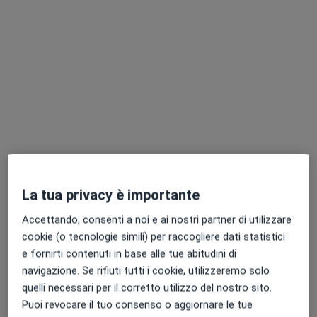
Dott.ssa Laura Foti
·
Altro
Oculista
39 recensioni
via Garibaldi 65,, Tortorici
•
Mappa
Studio Privato - Dott.Ssa Laura Foti Oculista
Visita oculistica
90 €
Questo dottore non ha ancora attivato le prenotazioni online presso questo indirizzo.
Chiedi di attivare le prenotazioni online
La tua privacy è importante
Accettando, consenti a noi e ai nostri partner di utilizzare
Professionisti sanitari disponibili
cookie (o tecnologie simili) per raccogliere dati statistici
e fornirti contenuti in base alle tue abitudini di
Questi professionisti sanitari si trovano fuori Capo d
navigazione. Se rifiuti tutti i cookie, utilizzeremo solo
Orlando, ME, in aree vicine alla tua ricerca.
quelli necessari per il corretto utilizzo del nostro sito.
Puoi revocare il tuo consenso o aggiornare le tue