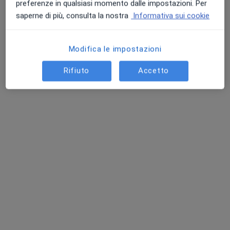
preferenze in qualsiasi momento dalle impostazioni. Per
saperne di più, consulta la nostra
Informativa sui cookie
Modifica le impostazioni
Rifiuto
Accetto
Dott. Dario Faro
·
Altro
Oculista
55 recensioni
Via Giuseppe Bonaventura 56, Randazzo
•
Mappa
Studio oculistico c/o Randazzo
Prima visita oculistica
80 €
Questo dottore non ha ancora attivato le prenotazioni online presso questo indirizzo.
Chiedi di attivare le prenotazioni online