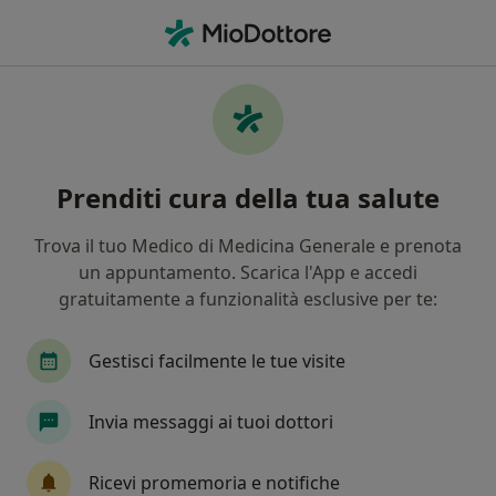
Men
Oculista • Capo d Orlando, ME
Filters
Mappa
Oculisti a Capo d'Orlando. Prenota online la
Prenditi cura della tua salute
tua visita
In che modo ordiniamo i risultati
Trova il tuo Medico di Medicina Generale e prenota
un appuntamento. Scarica l'App e accedi
gratuitamente a funzionalità esclusive per te:
Gestisci facilmente le tue visite
Invia messaggi ai tuoi dottori
Dr. Antonio Sirna
Ricevi promemoria e notifiche
·
Altro
Oculista