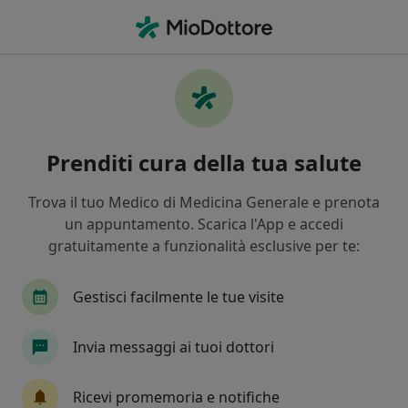
Men
Oculista • Bologna, BO
Filters
Assicurazione:
Unisalute
Oculisti a Bologna con Unisalute
Prenditi cura della tua salute
In che modo ordiniamo i risultati
Trova il tuo Medico di Medicina Generale e prenota
un appuntamento. Scarica l'App e accedi
Tariffa per prestazioni private. L’importo può variare
gratuitamente a funzionalità esclusive per te:
in base alla copertura assicurativa.
Gestisci facilmente le tue visite
Invia messaggi ai tuoi dottori
Ricevi promemoria e notifiche