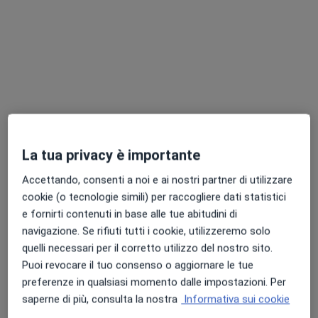
Centro Diagnostico Cavour S.R.L.
·
Altro
Oculista, Endocrinologo, Urologo
924 recensioni
Via Del Lavoro, 40, Bologna
•
Mappa
Centro Diagnostico Cavour S.R.L.
Visita oculistica
da 65 €
La tua privacy è importante
Mostra tutte le prestazioni
Accettando, consenti a noi e ai nostri partner di utilizzare
cookie (o tecnologie simili) per raccogliere dati statistici
e fornirti contenuti in base alle tue abitudini di
Dott.ssa Maria
Dott.ssa Elisabetta
Teresa Damele
Tizzani
navigazione. Se rifiuti tutti i cookie, utilizzeremo solo
Oculista
Oculista
quelli necessari per il corretto utilizzo del nostro sito.
Puoi revocare il tuo consenso o aggiornare le tue
Questo centro non ha nessun professionista con date disponibili
preferenze in qualsiasi momento dalle impostazioni. Per
Mostra profilo
saperne di più, consulta la nostra
Informativa sui cookie