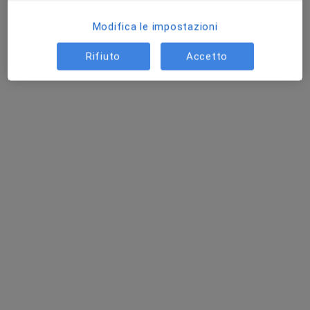
Modifica le impostazioni
Rifiuto
Accetto
Dott. Lorenzo Gardini
·
Altro
Oculista
15 recensioni
Via Ettore Cristoni, 12, Casalecchio di Reno
•
Mappa
Meridiana Medical Center
Visita oculistica
120 €
Questo dottore non ha ancora attivato le prenotazioni online presso questo indirizzo.
Chiedi di attivare le prenotazioni online