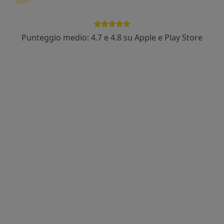
Dott.ssa Lucia Porsia
Punteggio medio: 4.7 e 4.8 su Apple e Play Store
·
Altro
Oculista, Chirurgo
87 recensioni
Piazza Galileo 6, Bologna
•
Mappa
Studio Oculistico D'Azeglio
Visita oculistica
140 €
Questo dottore non ha ancora attivato le prenotazioni online presso questo indirizzo.
Chiedi di attivare le prenotazioni online