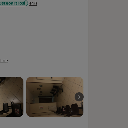
a11y_sr_more_diseases
Osteoartrosi
+10
line