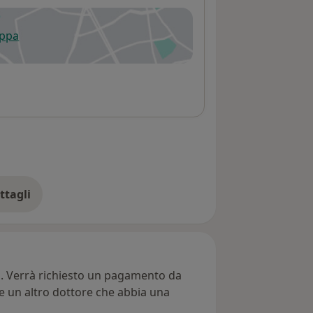
appa
 apre in una nuova scheda
ttagli
ll'indirizzo
ti. Verrà richiesto un pagamento da
re un altro dottore che abbia una