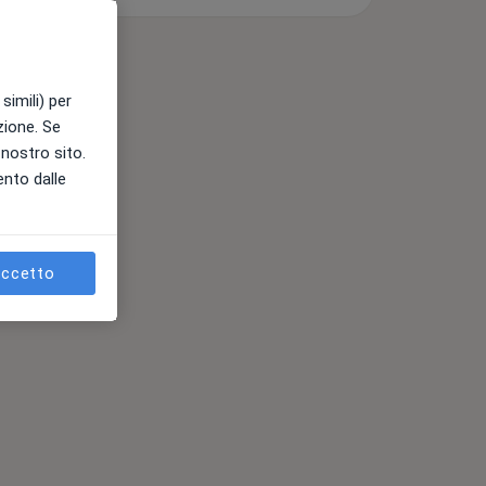
simili) per
azione. Se
l nostro sito.
ento dalle
ccetto