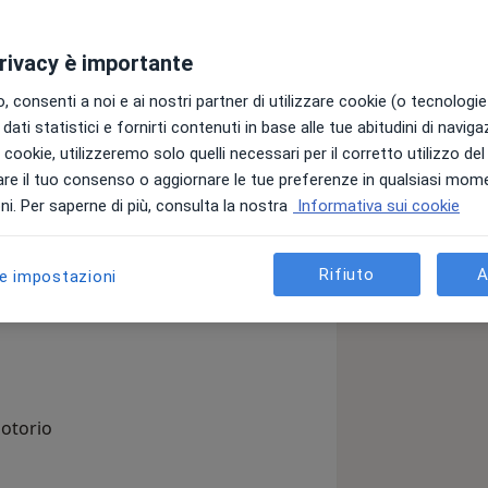
privacy è importante
 consenti a noi e ai nostri partner di utilizzare cookie (o tecnologie 
dati statistici e fornirti contenuti in base alle tue abitudini di navig
i i cookie, utilizzeremo solo quelli necessari per il corretto utilizzo de
re il tuo consenso o aggiornare le tue preferenze in qualsiasi mom
i. Per saperne di più, consulta la nostra
Informativa sui cookie
gia , Ortopedia Pediatrica
Rifiuto
A
le impostazioni
i Ernie e Protrusioni Discali sia
otorio