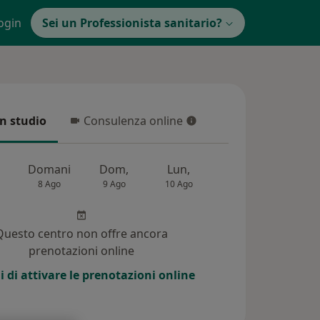
ogin
Sei un Professionista sanitario?
in studio
Consulenza online
 studio
Consulenza online
Domani
Dom,
Lun,
Mar,
Mer,
8 Ago
9 Ago
10 Ago
11 Ago
12 Ag
Questo centro non offre ancora
prenotazioni online
i di attivare le prenotazioni online
 (1)