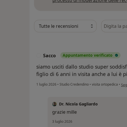
processo di moderazione delle rec
Cerca nelle
Sacco
Appuntamento verificato
S
siamo usciti dallo studio super soddisf
figlio di 6 anni in visita anche a lui è 
sec
1 luglio 2026
•
Studio Credendino
•
visita ortopedica
•
Seg
Dr. Nicola Gagliardo
grazie mille
3 luglio 2026