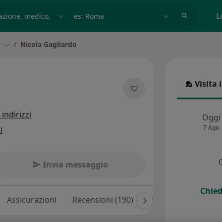
azione, medico, struttura
es: Roma
L
a
Nicola Gagliardo
Cambia città
Visita 
Visita in
specializzazioni
 indirizzi
Oggi
7 Ago
i
Invia messaggio
Chied
Assicurazioni
Recensioni (190)
Risposte ai pazienti