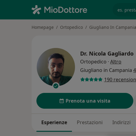
es. prest
Homepage
Ortopedico
Giugliano In Campani
Dr.
Nicola Gagliardo
sulle 
Ortopedico
·
Altro
Giugliano in Campania
4
190 recension
Prenota una visita
Esperienze
Prestazioni
Indirizzi