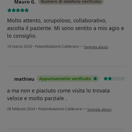
Mauro G.
Numero di telefono verificato
M
Molto attento, scrupoloso, collaborativo,
ascolta il paziente. Mi sono sentito a mio agio e
lo consiglio.
secondo l'opinione dell'utent
18 marzo 2024
•
Poliambulatorio Calderara
•
•
Segnala abuso
mathieu
Appuntamento verificato
M
a ma non e piaciuto come visita lo trovata
veloce e molto parziale .
secondo l'opinione dell'ute
28 febbraio 2024
•
Poliambulatorio Calderara
•
•
Segnala abuso