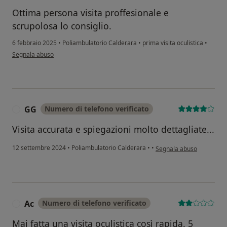
Ottima persona visita proffesionale e
scrupolosa lo consiglio.
6 febbraio 2025
•
Poliambulatorio Calderara
•
prima visita oculistica
•
secondo l'opinione dell'utente Conti Marco
Segnala abuso
GG
Numero di telefono verificato
G
Visita accurata e spiegazioni molto dettagliate...
secondo l'opinione dell'u
12 settembre 2024
•
Poliambulatorio Calderara
•
•
Segnala abuso
Ac
Numero di telefono verificato
A
Mai fatta una visita oculistica così rapida. 5