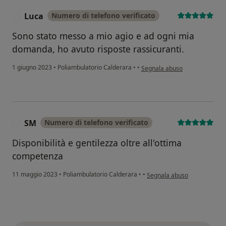
Luca
Numero di telefono verificato
L
Sono stato messo a mio agio e ad ogni mia
domanda, ho avuto risposte rassicuranti.
secondo l'opinione dell'utente
1 giugno 2023
•
Poliambulatorio Calderara
•
•
Segnala abuso
SM
Numero di telefono verificato
S
Disponibilità e gentilezza oltre all'ottima
competenza
secondo l'opinione dell'uten
11 maggio 2023
•
Poliambulatorio Calderara
•
•
Segnala abuso