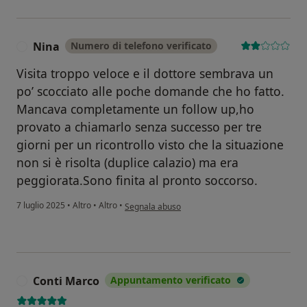
Nina
Numero di telefono verificato
N
Visita troppo veloce e il dottore sembrava un
po’ scocciato alle poche domande che ho fatto.
Mancava completamente un follow up,ho
provato a chiamarlo senza successo per tre
giorni per un ricontrollo visto che la situazione
non si è risolta (duplice calazio) ma era
peggiorata.Sono finita al pronto soccorso.
secondo l'opinione dell'utente Nina
7 luglio 2025
•
Altro
•
Altro
•
Segnala abuso
Conti Marco
Appuntamento verificato
C