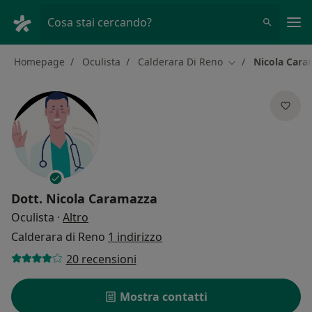
Men
Cosa stai cercando?
Homepage
Oculista
Calderara Di Reno
Nicola Cara
Cambia città
Dott.
Nicola Caramazza
sulle specializzazioni
Oculista
·
Altro
Calderara di Reno
1 indirizzo
20 recensioni
Mostra contatti