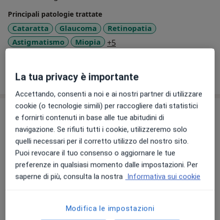
Principali patologie trattate
Cataratta
Glaucoma
Retinopatia
a11y_sr_more_diseases
Astigmatismo
Miopia
+5
Mostra dettagli
La tua privacy è importante
sull'esperienza
Accettando, consenti a noi e ai nostri partner di utilizzare
cookie (o tecnologie simili) per raccogliere dati statistici
Prestazioni e prezzi
e fornirti contenuti in base alle tue abitudini di
navigazione. Se rifiuti tutti i cookie, utilizzeremo solo
Prima visita oculistica
80 €
Dettagli
quelli necessari per il corretto utilizzo del nostro sito.
Puoi revocare il tuo consenso o aggiornare le tue
preferenze in qualsiasi momento dalle impostazioni. Per
Visita oculistica
saperne di più, consulta la nostra
Informativa sui cookie
82 €
Dettagli
Visita oculistica di controllo
Modifica le impostazioni
60 €
Dettagli