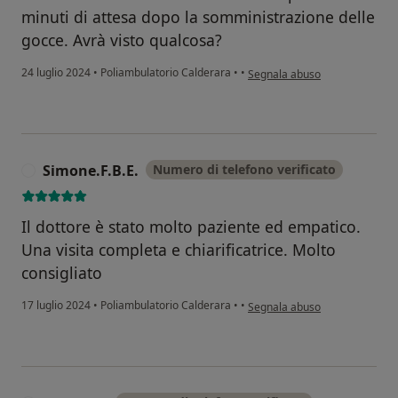
minuti di attesa dopo la somministrazione delle
gocce. Avrà visto qualcosa?
secondo l'opinione dell'utente
24 luglio 2024
•
Poliambulatorio Calderara
•
•
Segnala abuso
Simone.F.B.E.
Numero di telefono verificato
S
Il dottore è stato molto paziente ed empatico.
Una visita completa e chiarificatrice. Molto
consigliato
secondo l'opinione dell'utente
17 luglio 2024
•
Poliambulatorio Calderara
•
•
Segnala abuso