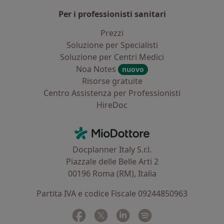
Per i professionisti sanitari
Prezzi
Soluzione per Specialisti
Soluzione per Centri Medici
Noa Notes
nuovo
Risorse gratuite
Centro Assistenza per Professionisti
HireDoc
Contatti
MioDottore - Homepage
Docplanner Italy S.r.l.
Piazzale delle Belle Arti 2
00196 Roma (RM), Italia
Partita IVA e codice Fiscale 09244850963
Facebook
si apre in una nuova scheda
Twitter
si apre in una nuova scheda
Linkedin
si apre in una nuova sc
Spotify
si apre in una nuo