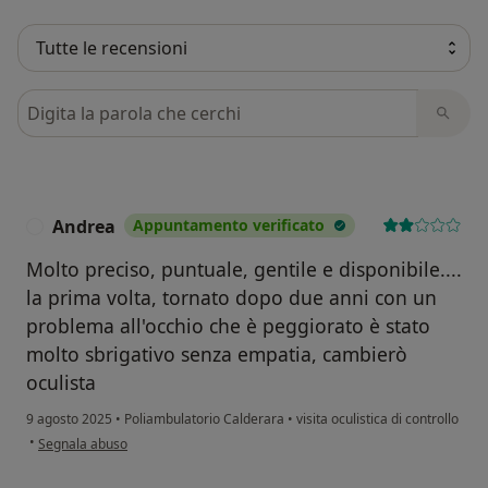
Cerca nelle recensioni
Andrea
Appuntamento verificato
A
Molto preciso, puntuale, gentile e disponibile....
la prima volta, tornato dopo due anni con un
problema all'occhio che è peggiorato è stato
molto sbrigativo senza empatia, cambierò
oculista
9 agosto 2025
•
Poliambulatorio Calderara
•
visita oculistica di controllo
secondo l'opinione dell'utente Andrea
•
Segnala abuso