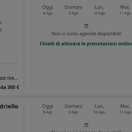
Oggi
Domani
Lun,
Mar,
8 Ago
9 Ago
10 Ago
11 Ago
,
o
Non ci sono agende disponibili!
i
Chiedi di attivare le prenotazioni onlin
Visita Domiciliare in SPERLONGA GAETA FONDI TERRACINA FORMIA ITRI
da 300 €
driello
Oggi
Domani
Lun,
Mar,
8 Ago
9 Ago
10 Ago
11 Ago