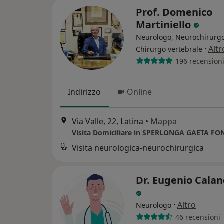
Prof. Domenico
Martiniello
Neurologo, Neurochirurgo
·
Altr
Chirurgo vertebrale
196 recension
Indirizzo
Online
Via Valle, 22, Latina
•
Mappa
Visita neurologica-neurochirurgica
Dr. Eugenio Calan
·
Altro
Neurologo
46 recensioni