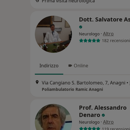
Prima visita neurologica
Dott. Salvatore A
·
Altro
Neurologo
182 recension
Indirizzo
Online
Via Cangiano S. Bartolomeo, 7, Anagni
•
Poliambulatorio Ramic Anagni
Prof. Alessandro
Denaro
·
Altro
Neurologo
119 recension