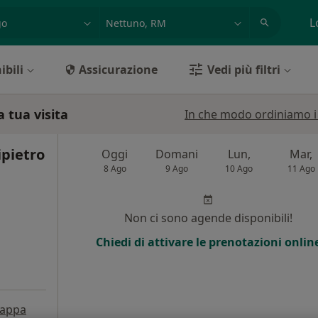
azione, medico, struttura
es: Roma
L
ibili
Assicurazione
Vedi più filtri
 tua visita
In che modo ordiniamo i r
ipietro
Oggi
Domani
Lun,
Mar,
8 Ago
9 Ago
10 Ago
11 Ago
Non ci sono agende disponibili!
Chiedi di attivare le prenotazioni onlin
appa