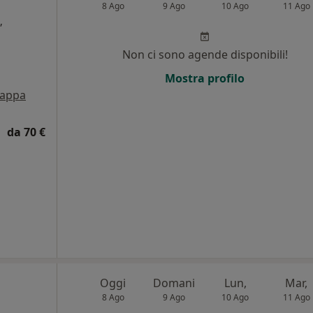
8 Ago
9 Ago
10 Ago
11 Ago
,
Non ci sono agende disponibili!
i
Mostra profilo
appa
da 70 €
Oggi
Domani
Lun,
Mar,
8 Ago
9 Ago
10 Ago
11 Ago