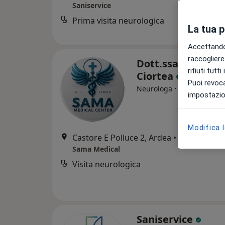
Saniservice
Prima visita neurologica
La tua 
Accettando,
raccogliere 
Dott.ssa Lucia Em
rifiuti tutt
Ciortea
Puoi revoca
·
Altro
Neurologa
impostazion
Modifica 
Castore E Polluce 2, Ardea
•
Mappa
Sama Medical
Visita neurologica
Saniservice