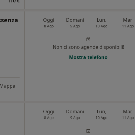
110 €
ssenza
Oggi
Domani
Lun,
Mar,
8 Ago
9 Ago
10 Ago
11 Ago
i
Non ci sono agende disponibili!
Mostra telefono
Mappa
Oggi
Domani
Lun,
Mar,
8 Ago
9 Ago
10 Ago
11 Ago
i