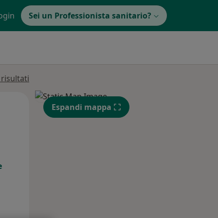
ogin
Sei un Professionista sanitario?
isultati
Mer,
Gio,
Ven,
Espandi mappa
12 Ago
13 Ago
14 Ago
e