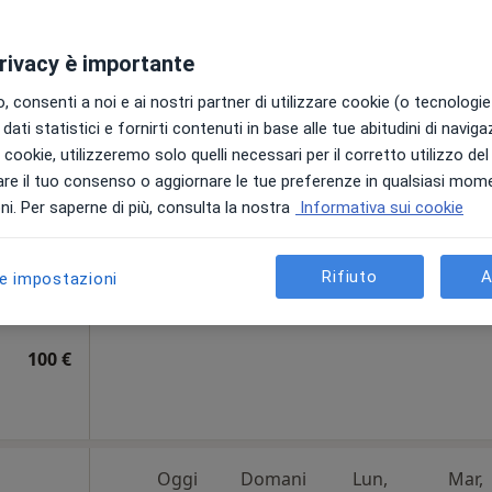
70 €
privacy è importante
 consenti a noi e ai nostri partner di utilizzare cookie (o tecnologie 
dati statistici e fornirti contenuti in base alle tue abitudini di navig
ilia
Oggi
Domani
Lun,
Mar,
i i cookie, utilizzeremo solo quelli necessari per il corretto utilizzo de
8 Ago
9 Ago
10 Ago
11 Ago
re il tuo consenso o aggiornare le tue preferenze in qualsiasi mom
i. Per saperne di più, consulta la nostra
Informativa sui cookie
Non ci sono agende disponibili!
Chiedi di attivare le prenotazioni onlin
Rifiuto
A
le impostazioni
100 €
Oggi
Domani
Lun,
Mar,