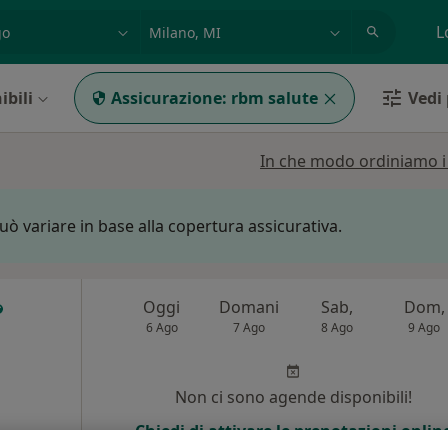
azione, medico, struttura
es: Roma
L
ibili
Assicurazione:
rbm salute
Vedi 
In che modo ordiniamo i r
può variare in base alla copertura assicurativa.
Oggi
Domani
Sab,
Dom,
6 Ago
7 Ago
8 Ago
9 Ago
Non ci sono agende disponibili!
Chiedi di attivare le prenotazioni onlin