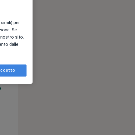
simili) per
azione. Se
l nostro sito.
ento dalle
Lun,
Mar,
Mer,
10 Ago
11 Ago
12 Ago
ccetto
e