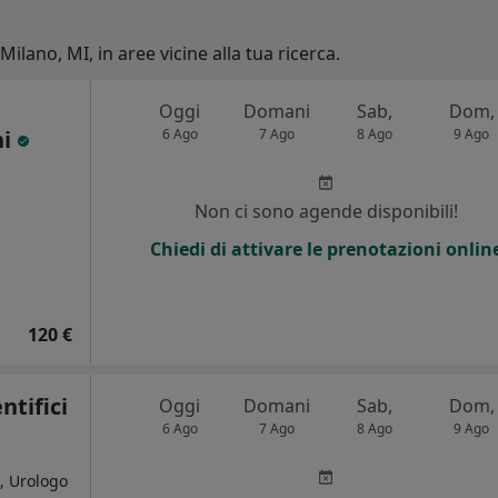
Milano, MI, in aree vicine alla tua ricerca.
Oggi
Domani
Sab,
Dom,
hi
6 Ago
7 Ago
8 Ago
9 Ago
Non ci sono agende disponibili!
Chiedi di attivare le prenotazioni onlin
120 €
entifici
Oggi
Domani
Sab,
Dom,
6 Ago
7 Ago
8 Ago
9 Ago
, Urologo