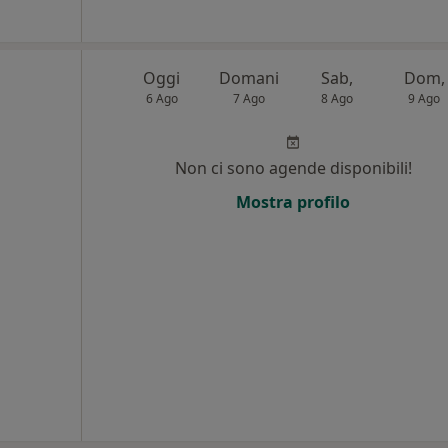
Oggi
Domani
Sab,
Dom,
6 Ago
7 Ago
8 Ago
9 Ago
Non ci sono agende disponibili!
i
Mostra profilo