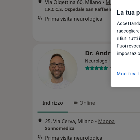
Via Olgettina 60, Milano
•
Mappa
I.R.C.C.S. Ospedale San Raffaele
La tua 
Prima visita neurologica
Accettando,
raccogliere 
rifiuti tutt
Puoi revoca
Dr. Andrea Grass
impostazion
·
Altro
Neurologo
104 recension
Modifica 
Indirizzo
Online
25, Via Cerva, Milano
•
Mappa
Sonnomedica
Prima visita neurologica