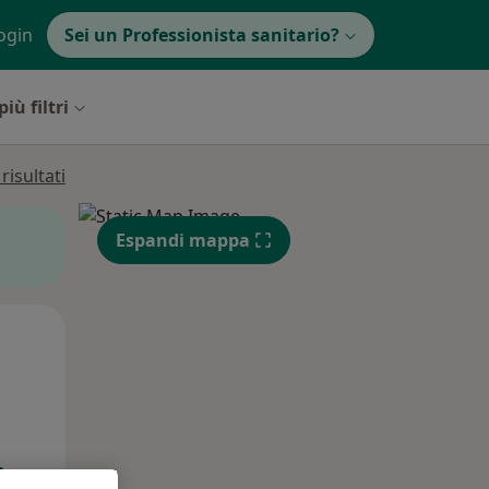
ogin
Sei un Professionista sanitario?
più filtri
isultati
Espandi mappa
Lun,
Mar,
Mer,
10 Ago
11 Ago
12 Ago
e