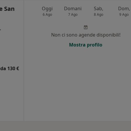
le San
Oggi
Domani
Sab,
Dom,
6 Ago
7 Ago
8 Ago
9 Ago
,
Non ci sono agende disponibili!
i
Mostra profilo
da 130 €