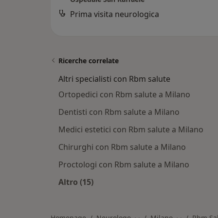
Prima visita neurologica
Ricerche correlate
Altri specialisti con Rbm salute
Ortopedici con Rbm salute a Milano
Dentisti con Rbm salute a Milano
Medici estetici con Rbm salute a Milano
Chirurghi con Rbm salute a Milano
Proctologi con Rbm salute a Milano
Altro (15)
Altro nella categoria: Altri specialis
Homepage
Neurologo
Milano
Rbm Sa
Cambia città
Cambia città