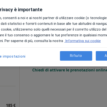
privacy è importante
142 €
 consenti a noi e ai nostri partner di utilizzare cookie (o tecnologie 
dati statistici e fornirti contenuti in base alle tue abitudini di navig
i i cookie, utilizzeremo solo quelli necessari per il corretto utilizzo de
re il tuo consenso o aggiornare le tue preferenze in qualsiasi mom
i
Oggi
Domani
Sab,
Dom,
i. Per saperne di più, consulta la nostra
Informativa sui cookie
6 Ago
7 Ago
8 Ago
9 Ago
i
Rifiuto
A
le impostazioni
Non ci sono agende disponibili!
Chiedi di attivare le prenotazioni onlin
185 €