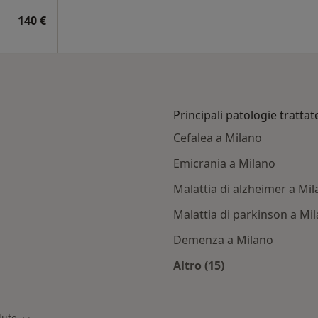
140 €
Principali patologie trattat
Cefalea a Milano
Emicrania a Milano
Malattia di alzheimer a Mi
Malattia di parkinson a Mi
Demenza a Milano
Altro (15)
ti con Rbm salute
Altro nella categoria:
lute
Cambia città