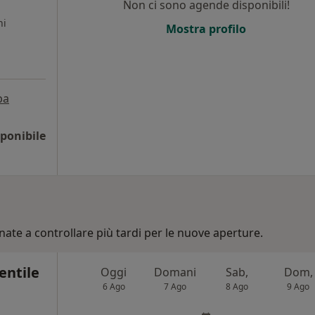
Non ci sono agende disponibili!
ni
Mostra profilo
pa
ponibile
nate a controllare più tardi per le nuove aperture.
entile
Oggi
Domani
Sab,
Dom,
6 Ago
7 Ago
8 Ago
9 Ago