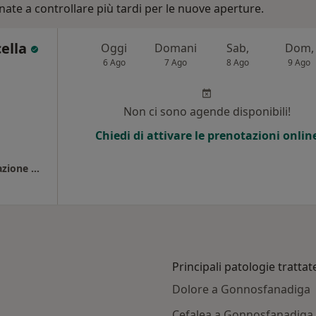
nate a controllare più tardi per le nuove aperture.
cella
Oggi
Domani
Sab,
Dom,
6 Ago
7 Ago
8 Ago
9 Ago
Non ci sono agende disponibili!
Chiedi di attivare le prenotazioni onlin
Presso CTR Centro Ambulatoriale di Riabilitazione Globale
Principali patologie trattat
Dolore a Gonnosfanadiga
Cefalea a Gonnosfanadiga