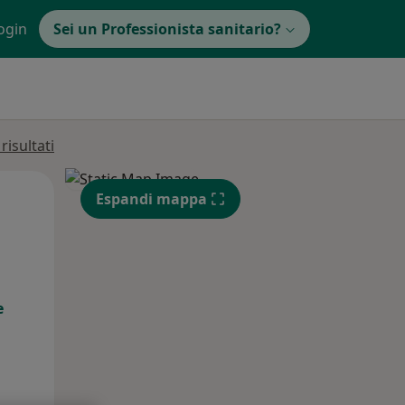
ogin
Sei un Professionista sanitario?
isultati
Lun,
Mar,
Mer,
Espandi mappa
10 Ago
11 Ago
12 Ago
e