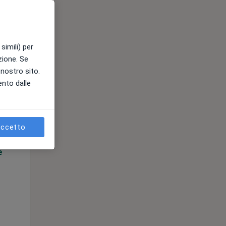
simili) per
azione. Se
l nostro sito.
ento dalle
Lun,
Mar,
Mer,
10 Ago
11 Ago
12 Ago
ccetto
e