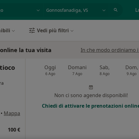
azione, medico, struttura
es: Roma
L
ibili
Vedi più filtri
nline la tua visita
In che modo ordiniamo i r
tioco
Oggi
Domani
Sab,
Dom,
6 Ago
7 Ago
8 Ago
9 Ago
ra
Non ci sono agende disponibili!
i
Chiedi di attivare le prenotazioni onlin
•
Mappa
100 €