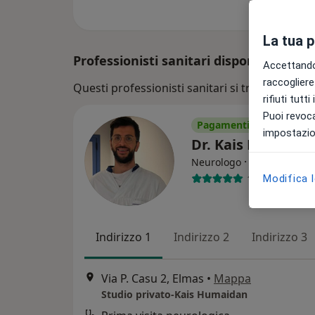
La tua 
Professionisti sanitari disponibili
Accettando,
raccogliere 
Questi professionisti sanitari si trovano fuori
rifiuti tutt
Puoi revoca
Pagamenti online
impostazion
Dr. Kais Humaid
·
Altro
Neurologo
104 recension
Modifica 
Indirizzo 1
Indirizzo 2
Indirizzo 3
Via P. Casu 2, Elmas
•
Mappa
Studio privato-Kais Humaidan