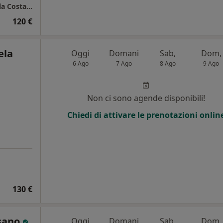
Neurologo Cagliari - Studio Medico Emanuela Costantino
120 €
ela
Oggi
Domani
Sab,
Dom,
6 Ago
7 Ago
8 Ago
9 Ago
i
Non ci sono agende disponibili!
Chiedi di attivare le prenotazioni onlin
130 €
isano
Oggi
Domani
Sab,
Dom,