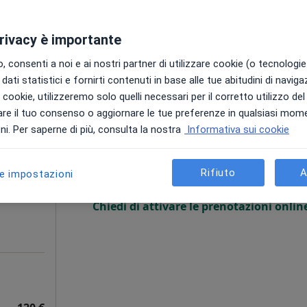
privacy è importante
 consenti a noi e ai nostri partner di utilizzare cookie (o tecnologie 
dati statistici e fornirti contenuti in base alle tue abitudini di navig
 Gonnosfanadiga, VS, in aree vicine alla tua ricerca.
i i cookie, utilizzeremo solo quelli necessari per il corretto utilizzo de
re il tuo consenso o aggiornare le tue preferenze in qualsiasi mom
Oggi
Domani
Sab,
Dom,
i. Per saperne di più, consulta la nostra
Informativa sui cookie
6 Ago
7 Ago
8 Ago
9 Ago
an
Rifiuto
A
i
le impostazioni
Non ci sono agende disponibili!
Chiedi di attivare le prenotazioni onlin