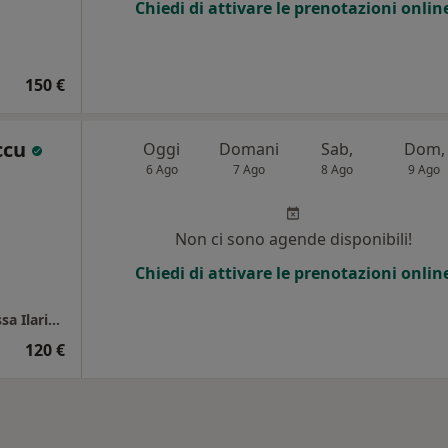
Chiedi di attivare le prenotazioni onlin
150 €
accu
Oggi
Domani
Sab,
Dom,
6 Ago
7 Ago
8 Ago
9 Ago
i
Non ci sono agende disponibili!
Chiedi di attivare le prenotazioni onlin
CNC - CENTRO NEUROLOGICO CAGLIARI Dr.ssa Ilaria Laccu
120 €