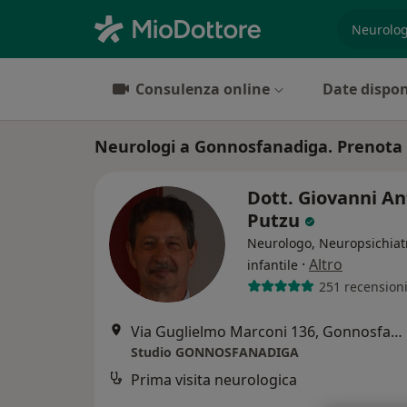
es. prest
Consulenza online
Date dispon
Neurologi a Gonnosfanadiga. Prenota o
Dott. Giovanni An
Putzu
Neurologo, Neuropsichiat
·
Altro
infantile
251 recension
Via Guglielmo Marconi 136, Gonnosfanadiga
Studio GONNOSFANADIGA
Prima visita neurologica