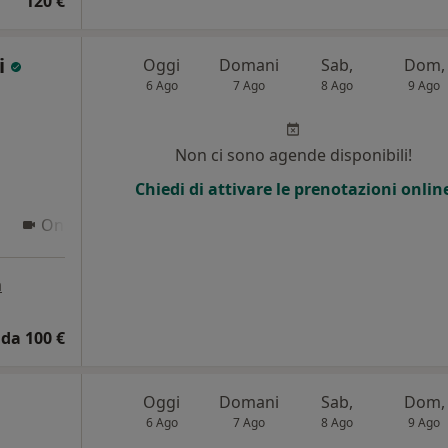
120 €
oi
Oggi
Domani
Sab,
Dom,
6 Ago
7 Ago
8 Ago
9 Ago
Non ci sono agende disponibili!
Chiedi di attivare le prenotazioni onlin
Online
a
da 100 €
Oggi
Domani
Sab,
Dom,
6 Ago
7 Ago
8 Ago
9 Ago