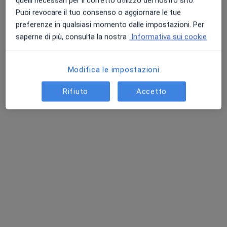
quelli necessari per il corretto utilizzo del nostro sito.
Mostra profilo
Puoi revocare il tuo consenso o aggiornare le tue
preferenze in qualsiasi momento dalle impostazioni. Per
saperne di più, consulta la nostra
Informativa sui cookie
Modifica le impostazioni
Rifiuto
Accetto
Dott. Gabriele Greco
·
Altro
Neurologo
38 recensioni
Via Guido Fassi 16, Carpi
•
Mappa
Villa Richeldi | Poliambulatorio Medico-Chirurgico
Visita neurologica
125 €
Questo dottore non ha ancora attivato le prenotazioni online presso questo indirizzo.