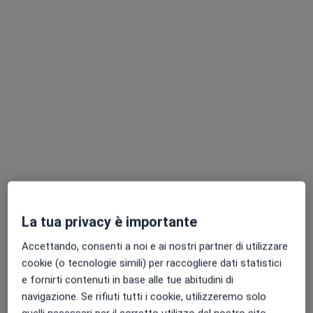
Villa Richeldi | Poliambulatorio Medico-
Chirurgico
Poliambulatorio
·
Altro
Neurologo, Urologo, Gastroenterologo
417 recensioni
Indirizzo 1
Indirizzo 2
Via Guido Fassi 16, Carpi
•
Mappa
Villa Richeldi | Poliambulatorio Medico-Chirurgico
Visita neurologica
125 €
La tua privacy è importante
Accettando, consenti a noi e ai nostri partner di utilizzare
Dott. Gabriele Greco
cookie (o tecnologie simili) per raccogliere dati statistici
Neurologo
e fornirti contenuti in base alle tue abitudini di
navigazione. Se rifiuti tutti i cookie, utilizzeremo solo
Questo centro non ha nessun professionista con date disponibili