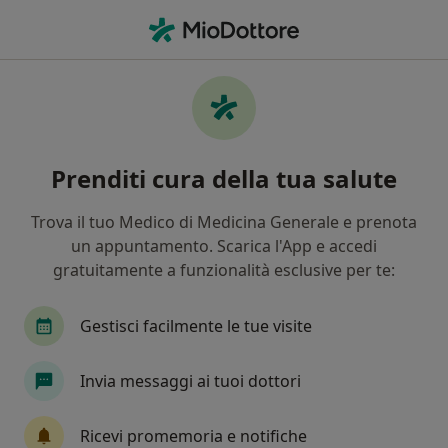
Men
Neurologo • Carpi, MO
Filters
Assicurazione
Mappa
Neurologi a Carpi. Prenota online la tua
Prenditi cura della tua salute
visita
In che modo ordiniamo i risultati
Trova il tuo Medico di Medicina Generale e prenota
un appuntamento. Scarica l'App e accedi
gratuitamente a funzionalità esclusive per te:
Gestisci facilmente le tue visite
Invia messaggi ai tuoi dottori
Dott. Andrea Tropeani
Ricevi promemoria e notifiche
·
Altro
Neurologo