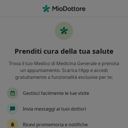
Men
Neurochirurgo • Monza, MB
Filters
Assicurazione:
Pronto-Care
Neurochirurghi a Monza con Pronto-Care
Prenditi cura della tua salute
In che modo ordiniamo i risultati
Trova il tuo Medico di Medicina Generale e prenota
un appuntamento. Scarica l'App e accedi
Tariffa per prestazioni private. L’importo può variare
gratuitamente a funzionalità esclusive per te:
in base alla copertura assicurativa.
Gestisci facilmente le tue visite
Invia messaggi ai tuoi dottori
Ricevi promemoria e notifiche