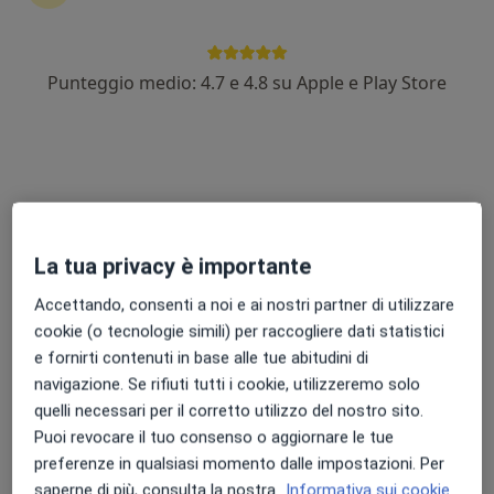
Dott. Zefferino Rossini
Punteggio medio: 4.7 e 4.8 su Apple e Play Store
·
Altro
Neurochirurgo
5 recensioni
Via Sebenico 8, Milano
•
Mappa
Clinica Palazzo Riva
Visita neurochirurgica
180 €
Questo dottore non ha ancora attivato le prenotazioni online presso questo indirizzo.
La tua privacy è importante
Accettando, consenti a noi e ai nostri partner di utilizzare
Chiedi di attivare le prenotazioni online
cookie (o tecnologie simili) per raccogliere dati statistici
e fornirti contenuti in base alle tue abitudini di
navigazione. Se rifiuti tutti i cookie, utilizzeremo solo
Professionisti sanitari disponibili
quelli necessari per il corretto utilizzo del nostro sito.
Puoi revocare il tuo consenso o aggiornare le tue
Questi professionisti sanitari si trovano fuori Monza,
preferenze in qualsiasi momento dalle impostazioni. Per
MB, in aree vicine alla tua ricerca.
saperne di più, consulta la nostra
Informativa sui cookie