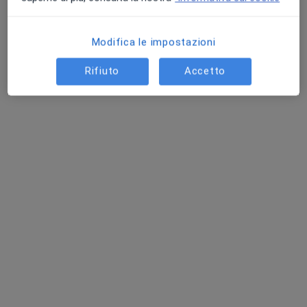
Modifica le impostazioni
Rifiuto
Accetto
San Carlo Istituto Clinico
Poliambulatorio
·
Altro
Neurochirurgo, Endocrinologo, Proctologo
1876 recensioni
Viale Castelfidardo 19, Busto Arsizio
•
Mappa
San Carlo Istituto Clinico
Prima visita neurochirurgica
162 €
Mostra tutte le prestazioni
Dr. Cesare Zoia
Dott. Stefano Peron