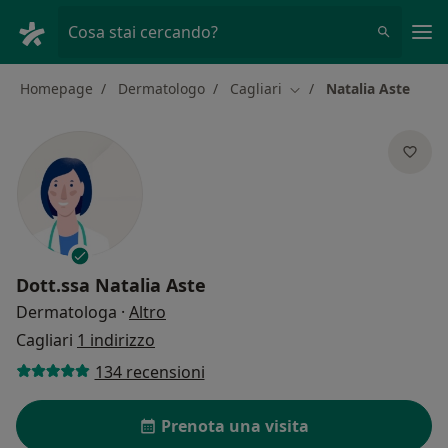
Men
Cosa stai cercando?
Homepage
Dermatologo
Cagliari
Natalia Aste
Cambia città
Dott.ssa
Natalia Aste
sulle specializzazioni
Dermatologa
·
Altro
Cagliari
1 indirizzo
134 recensioni
Prenota una visita