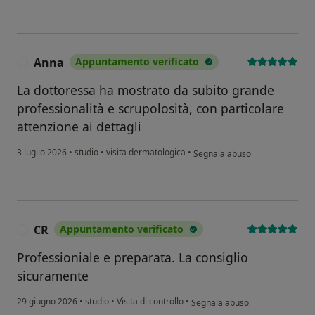
Anna
Appuntamento verificato
A
La dottoressa ha mostrato da subito grande
professionalità e scrupolosità, con particolare
attenzione ai dettagli
secondo l'opinione dell'utente
3 luglio 2026
•
studio
•
visita dermatologica
•
Segnala abuso
CR
Appuntamento verificato
C
Professioniale e preparata. La consiglio
sicuramente
secondo l'opinione dell'utente 
29 giugno 2026
•
studio
•
Visita di controllo
•
Segnala abuso