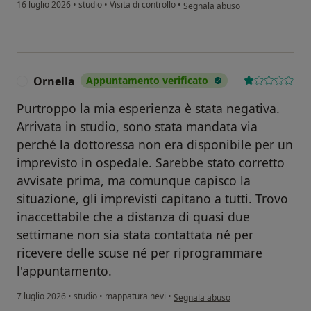
secondo l'opinione dell'utente M
16 luglio 2026
•
studio
•
Visita di controllo
•
Segnala abuso
Ornella
Appuntamento verificato
O
Purtroppo la mia esperienza è stata negativa.
Arrivata in studio, sono stata mandata via
perché la dottoressa non era disponibile per un
imprevisto in ospedale. Sarebbe stato corretto
avvisate prima, ma comunque capisco la
situazione, gli imprevisti capitano a tutti. Trovo
inaccettabile che a distanza di quasi due
settimane non sia stata contattata né per
ricevere delle scuse né per riprogrammare
l'appuntamento.
secondo l'opinione dell'utente Ornel
7 luglio 2026
•
studio
•
mappatura nevi
•
Segnala abuso