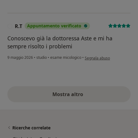
R.T
Appuntamento verificato
R
Conoscevo già la dottoressa Aste e mi ha
sempre risolto i problemi
secondo l'opinione dell'utente R
9 maggio 2026
•
studio
•
esame micologico
•
Segnala abuso
Mostra altro
opinioni di cui sopra
Ricerche correlate