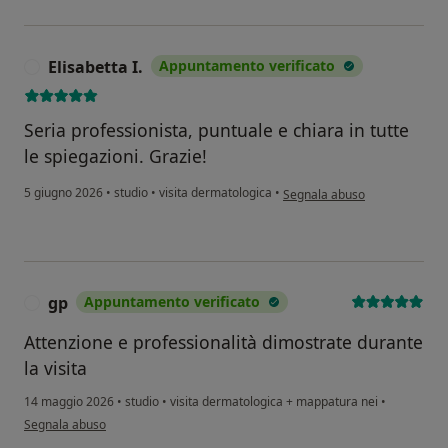
Elisabetta I.
Appuntamento verificato
E
Seria professionista, puntuale e chiara in tutte
le spiegazioni. Grazie!
secondo l'opinione dell'utente 
5 giugno 2026
•
studio
•
visita dermatologica
•
Segnala abuso
gp
Appuntamento verificato
G
Attenzione e professionalità dimostrate durante
la visita
14 maggio 2026
•
studio
•
visita dermatologica + mappatura nei
•
secondo l'opinione dell'utente gp
Segnala abuso