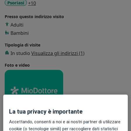
a11y_sr_more_diseases
Psoriasi
+10
Presso questo indirizzo visito
Adulti
Bambini
Tipologia di visite
In studio
Visualizza gli indirizzi (1)
Foto e video
La tua privacy è importante
Visualizza galleria (1)
Accettando, consenti a noi e ai nostri partner di utilizzare
cookie (o tecnologie simili) per raccogliere dati statistici