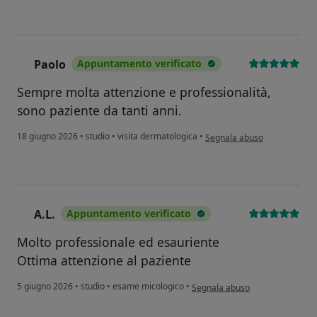
Paolo
Appuntamento verificato
P
Sempre molta attenzione e professionalità,
sono paziente da tanti anni.
secondo l'opinione dell'uten
18 giugno 2026
•
studio
•
visita dermatologica
•
Segnala abuso
A.L.
Appuntamento verificato
A
Molto professionale ed esauriente
Ottima attenzione al paziente
secondo l'opinione dell'utente A.
5 giugno 2026
•
studio
•
esame micologico
•
Segnala abuso