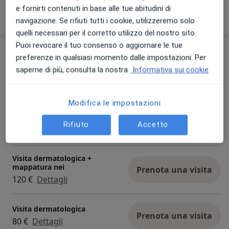
e fornirti contenuti in base alle tue abitudini di
Mostra dettagli
sull'esperienza
navigazione. Se rifiuti tutti i cookie, utilizzeremo solo
quelli necessari per il corretto utilizzo del nostro sito.
Puoi revocare il tuo consenso o aggiornare le tue
Prestazioni e prezzi
preferenze in qualsiasi momento dalle impostazioni. Per
saperne di più, consulta la nostra
Informativa sui cookie
Asportazione condilomi
Prenota una visita
120 €
Dettagli
Modifica le impostazioni
Mineralogramma del capello
Prenota una visita
Rifiuto
Accetto
80 €
Dettagli
Visita dermatologica +
mappatura nei
Prenota una visita
120 €
Dettagli
Visita dermatologica
Prenota una visita
80 €
Dettagli