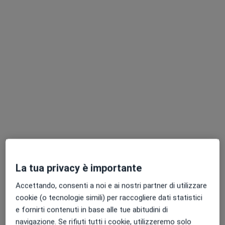
Patologie trattate
a11y_sr_more_diseases
Ernia
Diverticolosi
+5
Appendicite
Ascesso perianale
Tipologia di visite
Cisti pilonidale o sacro-coccigea
In studio
Visualizza gli indirizzi (1)
Cisti sebacee
Colelitiasi (calcoli biliari)
Foto e video
Diastasi addominale
Diverticoli
Emorroidi
Epitelioma
Ernia crurale
Ernia epigastrica
Ernia inguinale
Ernia ombelicale
Visualizza galleria (8)
La tua privacy è importante
Fibroadenoma
Accettando, consenti a noi e ai nostri partner di utilizzare
Fimosi
Mostra dettagli
cookie (o tecnologie simili) per raccogliere dati statistici
Fistole anali
sull'esperienza
e fornirti contenuti in base alle tue abitudini di
Frenulotomia
navigazione. Se rifiuti tutti i cookie, utilizzeremo solo
Gozzo (o struma)