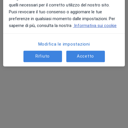
quelli necessari per il corretto utilizzo del nostro sito.
Idrocele
Prestazioni e prezzi
Puoi revocare il tuo consenso o aggiornare le tue
Iperparatiroidismo
Visita di chirurgia generale
preferenze in qualsiasi momento dalle impostazioni. Per
Laparoceli
Dettagli
saperne di più, consulta la nostra
Informativa sui cookie
Lipomi (fibrolipomi)
Marisca
Noduli tiroidei
Modifica le impostazioni
Nodulo al seno
Come funzionano i prezzi?
Patologie delle ghiandole salivari
Rifiuto
Accetto
Piaghe da decubito
Indirizzo
Polipi colon
Ragadi anali
Safenectomia
Studio Medico Leonardo
Tumore alla tiroide
Traversa via Gaetano donizetti rende,
Rende
87036
Tumore del colon
Tumore del retto
Vedi mappa
Tumore del seno
si apre in una nuova scheda
Tumore dell'intestino
Varicocele
Disponibilità
Questo dottore non offre prenotazioni online a