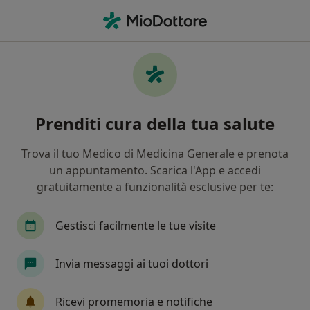
Men
Cosa stai cercando?
Homepage
Chirurgo Generale
Rende
Michele Rugg
Cambia città
Prenditi cura della tua salute
Trova il tuo Medico di Medicina Generale e prenota
un appuntamento. Scarica l'App e accedi
gratuitamente a funzionalità esclusive per te:
Dott.
Michele Ruggiero
sulle specializzazioni
Chirurgo generale
·
Altro
Gestisci facilmente le tue visite
Rende
1 indirizzo
8 recensioni
Invia messaggi ai tuoi dottori
Invia messaggio
Ricevi promemoria e notifiche