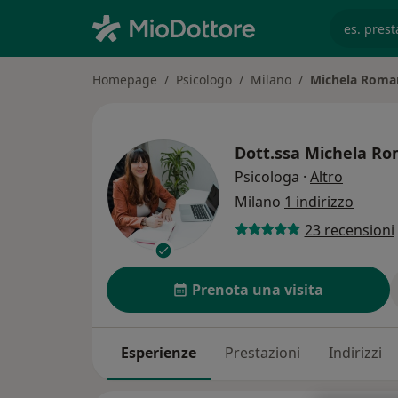
es. prest
Homepage
Psicologo
Milano
Michela Roma
Dott.ssa
Michela R
sulle sp
Psicologa
·
Altro
Milano
1 indirizzo
23 recensioni
Prenota una visita
Esperienze
Prestazioni
Indirizzi