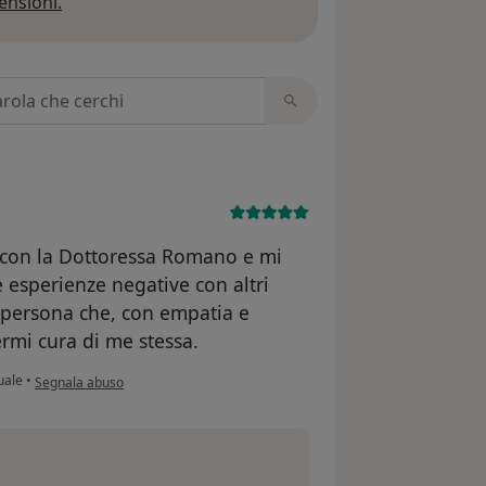
Per saperne di più sulle opinioni
ensioni.
 recensioni
o con la Dottoressa Romano e mi
esperienze negative con altri
la persona che, con empatia e
rmi cura di me stessa.
secondo l'opinione dell'utente F.C.
uale
•
Segnala abuso