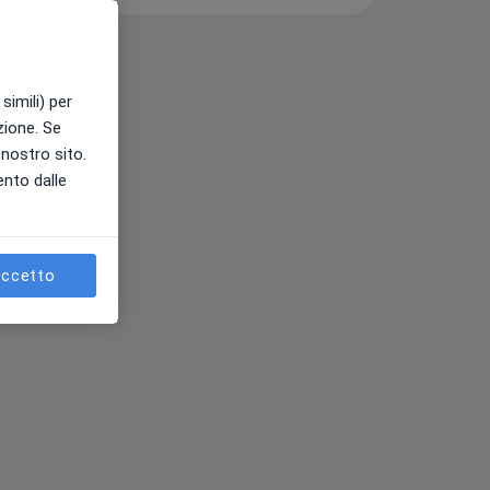
simili) per
azione. Se
l nostro sito.
ento dalle
ccetto