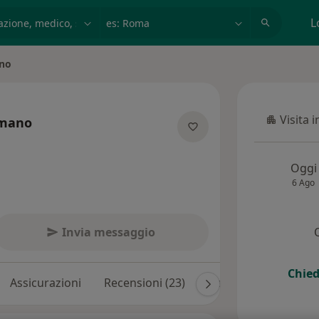
azione, medico, struttura
es: Roma
L
no
Visita 
omano
Visita in
ecializzazioni
Oggi
6 Ago
Invia messaggio
Chied
Assicurazioni
Recensioni (23)
Risposte ai pazienti 