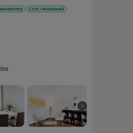
 autostima
Crisi relazionali
line
giochi, shopping, dipendenza affettiva)
nti dai 16 anni in su)
are un nuovo equilibrio e benessere,
o terapeutico è personalizzato per
iente. Se cerchi un supporto per
lità della tua vita, ti invito a