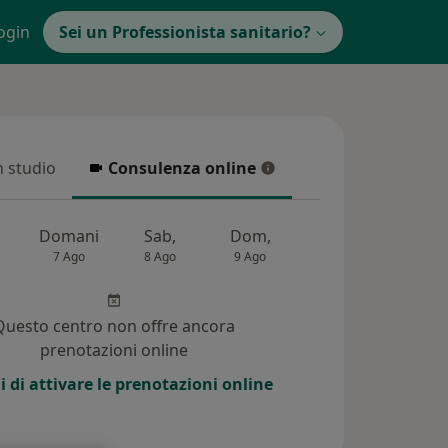
ogin
Sei un Professionista sanitario?
in studio
Consulenza online
 studio
Consulenza online
Domani
Sab,
Dom,
Lun,
Mar,
7 Ago
8 Ago
9 Ago
10 Ago
11 Ag
Questo centro non offre ancora
prenotazioni online
i di attivare le prenotazioni online
(50)