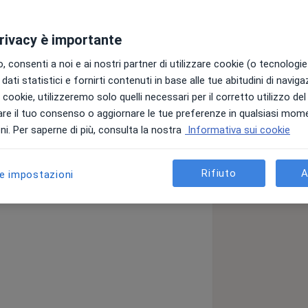
 e Psicoterapeuta Cognitivo-
privacy è importante
 mio approccio con i pazienti consiste
 consenti a noi e ai nostri partner di utilizzare cookie (o tecnologie 
e il significato e fissare obiettivi
dati statistici e fornirti contenuti in base alle tue abitudini di navig
so, riscopriamo i bisogni e i desideri
i i cookie, utilizzeremo solo quelli necessari per il corretto utilizzo de
apevolezza delle risorse personali alla
re il tuo consenso o aggiornare le tue preferenze in qualsiasi mom
on quelle più funzionali, costruendo
i. Per saperne di più, consulta la nostra
Informativa sui cookie
anità.
 è una forma di psicoterapia che si
Rifiuto
A
le impostazioni
e
emozioni e comportamenti. Attraverso
icare e modificare i pensieri negativi e
 loro benessere. L'obiettivo è sviluppare
ali e migliorare la gestione delle
ia Metacognitiva Interpersonale),