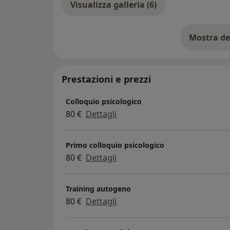
Visualizza galleria (6)
contattarmi. Insieme, possiamo lavorare ve
emotivo.
Offro anche consulenze per architetti, proge
Mostra de
su
ambiente ottimale per le persone che lo ab
Prestazioni e prezzi
Colloquio psicologico
80 €
Dettagli
Primo colloquio psicologico
80 €
Dettagli
Training autogeno
80 €
Dettagli