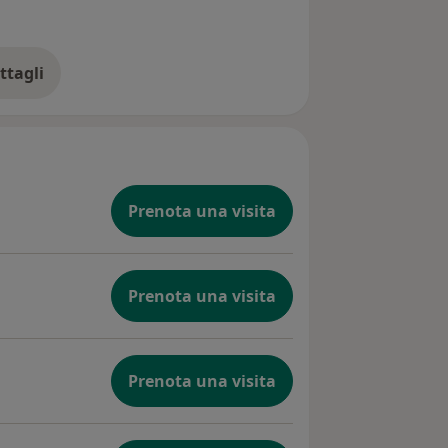
rso il tuo benessere psicologico e
ttisti e designer volte a costruire un
ttagli
ll'esperienza
itano.
Prenota una visita
Prenota una visita
Prenota una visita