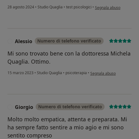
secondo l'opinione dell'
28 agosto 2024
•
Studio Quaglia
•
test psicologici
•
Segnala abuso
Alessio
Numero di telefono verificato
A
Mi sono trovato bene con la dottoressa Michela
Quaglia. Ottimo.
secondo l'opinione dell'uten
15 marzo 2023
•
Studio Quaglia
•
psicoterapia
•
Segnala abuso
Giorgio
Numero di telefono verificato
G
Molto molto empatica, attenta e preparata. Mi
ha sempre fatto sentire a mio agio e mi sono
sentito compreso