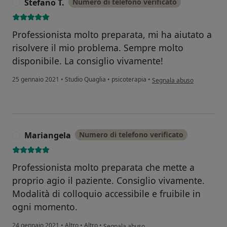
Stefano T.
Numero di telefono verificato
S
Professionista molto preparata, mi ha aiutato a
risolvere il mio problema. Sempre molto
disponibile. La consiglio vivamente!
secondo l'opinione dell'ute
25 gennaio 2021
•
Studio Quaglia
•
psicoterapia
•
Segnala abuso
Mariangela
Numero di telefono verificato
M
Professionista molto preparata che mette a
proprio agio il paziente. Consiglio vivamente.
Modalità di colloquio accessibile e fruibile in
ogni momento.
secondo l'opinione dell'utente Mariangela
24 gennaio 2021
•
Altro
•
Altro
•
Segnala abuso