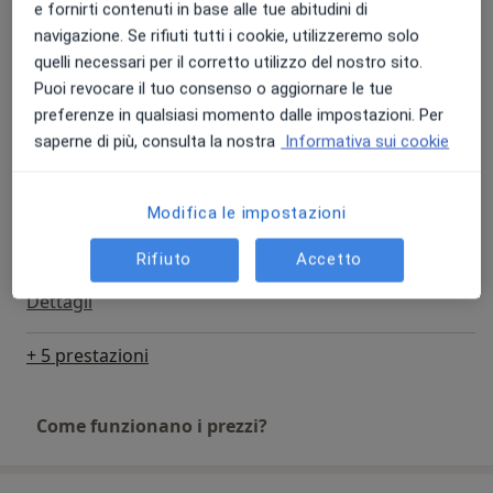
- Genitorialità
e fornirti contenuti in base alle tue abitudini di
Psicoterapia
- Separazione e divorzio
navigazione. Se rifiuti tutti i cookie, utilizzeremo solo
Dettagli
- Problemi relazionali e di coppia
quelli necessari per il corretto utilizzo del nostro sito.
Puoi revocare il tuo consenso o aggiornare le tue
EMDR (Psicoterapia dei disturbi post-traumatici)
A tutti può capitare di inciampare nella strada della
preferenze in qualsiasi momento dalle impostazioni. Per
Dettagli
vita, e per questo farsi sostenere in quei tratti può
saperne di più, consulta la nostra
Informativa sui cookie
realmente confortare il corpo e la mente, i pensieri, le
Parent training
emozioni e i sentimenti.
Modifica le impostazioni
Dettagli
Rifiuto
Accetto
Ricevo nel mio studio di Vigevano in Via Galileo Galilei,
Psicoterapia di coppia
15.
Dettagli
+ 5 prestazioni
Come funzionano i prezzi?