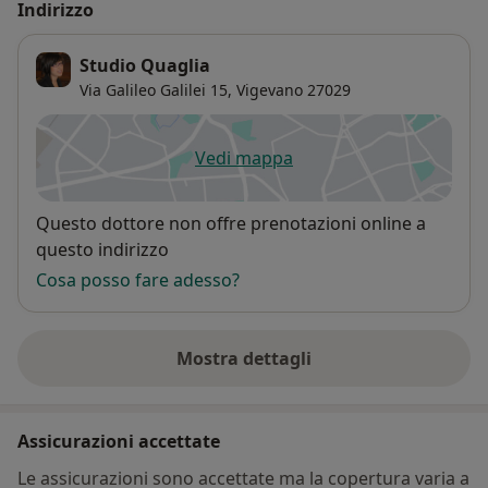
Indirizzo
Studio Quaglia
Via Galileo Galilei 15,
Vigevano
27029
Vedi mappa
si apre in una nuova scheda
Disponibilità
Questo dottore non offre prenotazioni online a
questo indirizzo
Cosa posso fare adesso?
Mostra dettagli
sull'indirizzo
Assicurazioni accettate
Le assicurazioni sono accettate ma la copertura varia a