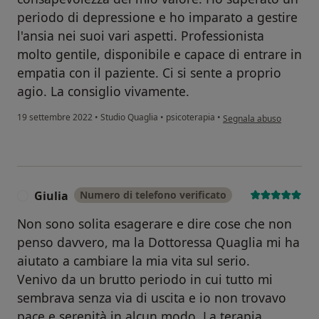
periodo di depressione e ho imparato a gestire
l'ansia nei suoi vari aspetti. Professionista
molto gentile, disponibile e capace di entrare in
empatia con il paziente. Ci si sente a proprio
agio. La consiglio vivamente.
secondo l'opinione dell'u
19 settembre 2022
•
Studio Quaglia
•
psicoterapia
•
Segnala abuso
Giulia
Numero di telefono verificato
G
Non sono solita esagerare e dire cose che non
penso davvero, ma la Dottoressa Quaglia mi ha
aiutato a cambiare la mia vita sul serio.
Venivo da un brutto periodo in cui tutto mi
sembrava senza via di uscita e io non trovavo
pace e serenità in alcun modo. La terapia