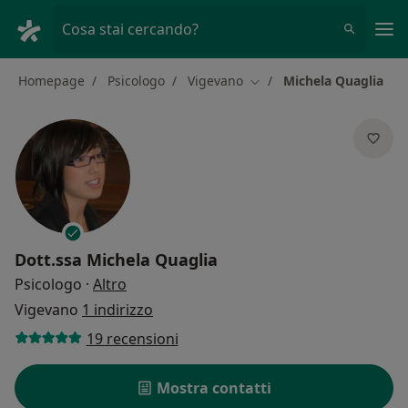
Men
Cosa stai cercando?
Homepage
Psicologo
Vigevano
Michela Quaglia
Cambia città
Dott.ssa
Michela Quaglia
sulle specializzazioni
Psicologo
·
Altro
Vigevano
1 indirizzo
19 recensioni
Mostra contatti