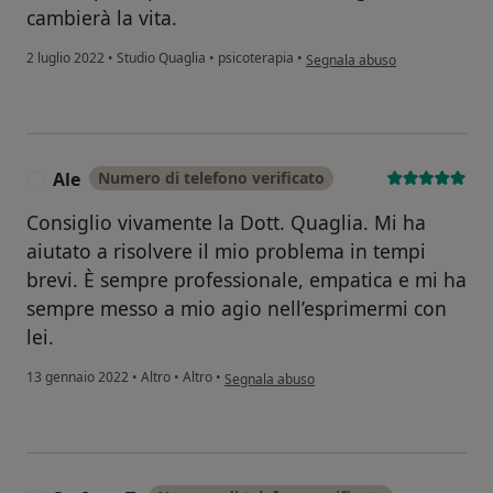
cambierà la vita.
secondo l'opinione dell'utente 
2 luglio 2022
•
Studio Quaglia
•
psicoterapia
•
Segnala abuso
Ale
Numero di telefono verificato
A
Consiglio vivamente la Dott. Quaglia. Mi ha
aiutato a risolvere il mio problema in tempi
brevi. È sempre professionale, empatica e mi ha
sempre messo a mio agio nell’esprimermi con
lei.
secondo l'opinione dell'utente Ale
13 gennaio 2022
•
Altro
•
Altro
•
Segnala abuso