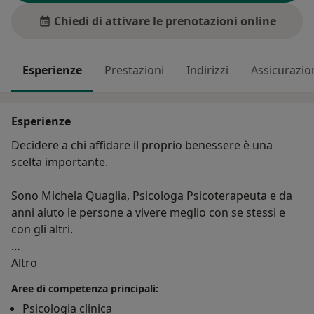
Chiedi di attivare le prenotazioni online
Esperienze
Prestazioni
Indirizzi
Assicurazio
Esperienze
Decidere a chi affidare il proprio benessere è una
scelta importante.
Sono Michela Quaglia, Psicologa Psicoterapeuta e da
anni aiuto le persone a vivere meglio con se stessi e
con gli altri.
Su di me
Il mio approccio è pratico, concreto ed efficace sin
Altro
dalle prime sedute.
Aree di competenza principali:
Psicologia clinica
In particolare mi occupo di: