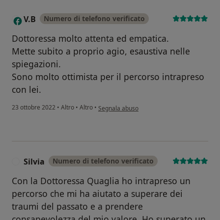
V.B
Numero di telefono verificato
V
Dottoressa molto attenta ed empatica.
Mette subito a proprio agio, esaustiva nelle
spiegazioni.
Sono molto ottimista per il percorso intrapreso
con lei.
secondo l'opinione dell'utente V.B
23 ottobre 2022
•
Altro
•
Altro
•
Segnala abuso
Silvia
Numero di telefono verificato
S
Con la Dottoressa Quaglia ho intrapreso un
percorso che mi ha aiutato a superare dei
traumi del passato e a prendere
consapevolezza del mio valore. Ho superato un