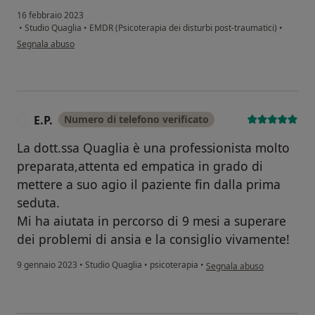
16 febbraio 2023
•
Studio Quaglia
•
EMDR (Psicoterapia dei disturbi post-traumatici)
•
secondo l'opinione dell'utente Giorgio
Segnala abuso
E.P.
Numero di telefono verificato
E
La dott.ssa Quaglia è una professionista molto
preparata,attenta ed empatica in grado di
mettere a suo agio il paziente fin dalla prima
seduta.
Mi ha aiutata in percorso di 9 mesi a superare
dei problemi di ansia e la consiglio vivamente!
secondo l'opinione dell'utent
9 gennaio 2023
•
Studio Quaglia
•
psicoterapia
•
Segnala abuso