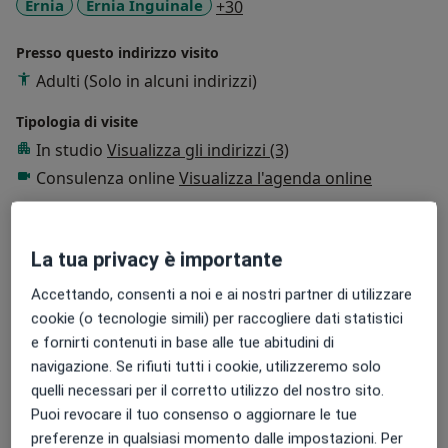
a11y_sr_more_diseases
Ernia
Ernia Inguinale
+30
Presso questo indirizzo visito
Adulti (Solo in alcuni indirizzi)
Tipologia di visite
In studio
Visualizza gli indirizzi (3)
Consulenza online
Visualizza l'agenda online
Foto e video
La tua privacy è importante
Accettando, consenti a noi e ai nostri partner di utilizzare
cookie (o tecnologie simili) per raccogliere dati statistici
e fornirti contenuti in base alle tue abitudini di
navigazione. Se rifiuti tutti i cookie, utilizzeremo solo
quelli necessari per il corretto utilizzo del nostro sito.
Visualizza galleria (2)
Puoi revocare il tuo consenso o aggiornare le tue
preferenze in qualsiasi momento dalle impostazioni. Per