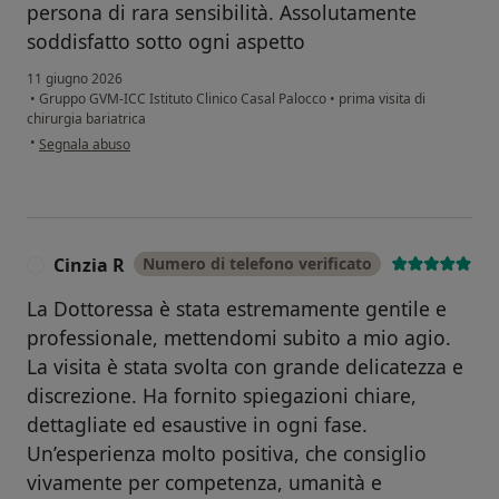
persona di rara sensibilità. Assolutamente
soddisfatto sotto ogni aspetto
11 giugno 2026
•
Gruppo GVM-ICC Istituto Clinico Casal Palocco
•
prima visita di
chirurgia bariatrica
secondo l'opinione dell'utente A.M.
•
Segnala abuso
Cinzia R
Numero di telefono verificato
C
La Dottoressa è stata estremamente gentile e
professionale, mettendomi subito a mio agio.
La visita è stata svolta con grande delicatezza e
discrezione. Ha fornito spiegazioni chiare,
dettagliate ed esaustive in ogni fase.
Un’esperienza molto positiva, che consiglio
vivamente per competenza, umanità e