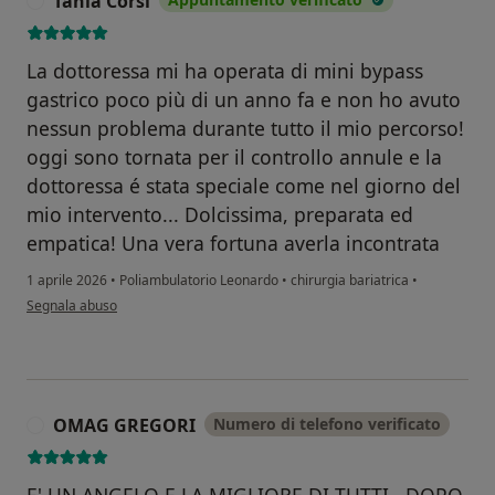
Tania Corsi
T
La dottoressa mi ha operata di mini bypass
gastrico poco più di un anno fa e non ho avuto
nessun problema durante tutto il mio percorso!
oggi sono tornata per il controllo annule e la
dottoressa é stata speciale come nel giorno del
mio intervento... Dolcissima, preparata ed
empatica! Una vera fortuna averla incontrata
1 aprile 2026
•
Poliambulatorio Leonardo
•
chirurgia bariatrica
•
secondo l'opinione dell'utente Tania Corsi
Segnala abuso
OMAG GREGORI
Numero di telefono verificato
O