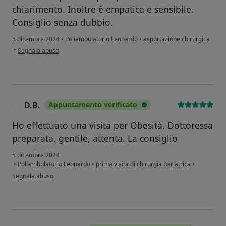
chiarimento. Inoltre è empatica e sensibile.
Consiglio senza dubbio.
5 dicembre 2024
•
Poliambulatorio Leonardo
•
asportazione chirurgica
secondo l'opinione dell'utente Daria Tedeschi
•
Segnala abuso
D.B.
Appuntamento verificato
D
Ho effettuato una visita per Obesità. Dottoressa
preparata, gentile, attenta. La consiglio
5 dicembre 2024
•
Poliambulatorio Leonardo
•
prima visita di chirurgia bariatrica
•
secondo l'opinione dell'utente D.B.
Segnala abuso