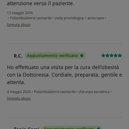
attenzione verso il paziente.
13 maggio 2026
•
Poliambulatorio Leonardo
•
visita proctologica + anoscopia
•
secondo l'opinione dell'utente Cinzia R
Segnala abuso
R.C.
Appuntamento verificato
R
Ho effettuato una visita per la cura dell’obesità
con la Dottoressa. Cordiale, preparata, gentile e
attenta.
4 maggio 2026
•
Poliambulatorio Leonardo
•
chirurgia bariatrica
•
secondo l'opinione dell'utente R.C.
Segnala abuso
Appuntamento verificato