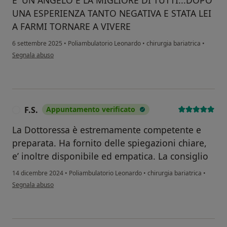
E' UN ANGELO E LA MIGLIORE DI TUTTI...DOPO
UNA ESPERIENZA TANTO NEGATIVA E STATA LEI
A FARMI TORNARE A VIVERE
6 settembre 2025
•
Poliambulatorio Leonardo
•
chirurgia bariatrica
•
secondo l'opinione dell'utente OMAG GREGORI
Segnala abuso
F.S.
Appuntamento verificato
F
La Dottoressa è estremamente competente e
preparata. Ha fornito delle spiegazioni chiare,
e’ inoltre disponibile ed empatica. La consiglio
14 dicembre 2024
•
Poliambulatorio Leonardo
•
chirurgia bariatrica
•
secondo l'opinione dell'utente F.S.
Segnala abuso