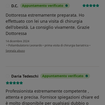
D.C.
Appuntamento verificato
D
Dottoressa estremamente preparata. Ho
effettuato con lei una visita di chirurgia
dell'obesità. La consiglio vivamente. Grazie
Dottoressa
14 dicembre 2024
•
Poliambulatorio Leonardo
•
prima visita di chirurgia bariatrica
•
secondo l'opinione dell'utente D.C.
Segnala abuso
Daria Tedeschi
Appuntamento verificato
D
Professionista estremamente competente ,
attenta e precisa. Fornisce spiegazioni chiare ed
è molto disponibile per qualsiasi dubbio o