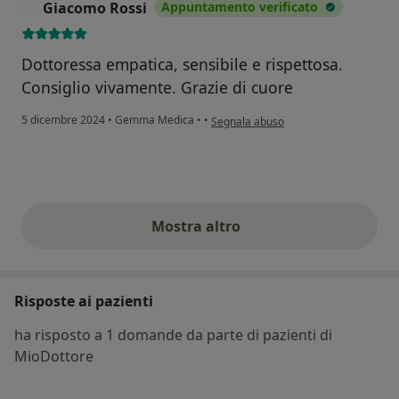
Giacomo Rossi
Appuntamento verificato
G
Dottoressa empatica, sensibile e rispettosa.
Consiglio vivamente. Grazie di cuore
secondo l'opinione dell'utente Giacom
5 dicembre 2024
•
Gemma Medica
•
•
Segnala abuso
Mostra altro
opinioni di cui sopra
Risposte ai pazienti
ha risposto a 1 domande da parte di pazienti di
MioDottore