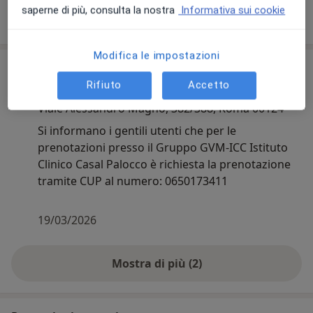
saperne di più, consulta la nostra
Informativa sui cookie
Mostra dettagli
sull'esperienza
Modifica le impostazioni
Comunicazioni importanti
Rifiuto
Accetto
Dott.ssa Michela Campanelli
Viale Alessandro Magno, 382/388, Roma 00124
Si informano i gentili utenti che per le
prenotazioni presso il Gruppo GVM-ICC Istituto
Clinico Casal Palocco è richiesta la prenotazione
tramite CUP al numero: 0650173411
19/03/2026
Mostra di più (2)