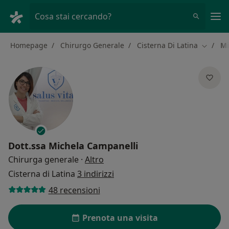
Men
Cosa stai cercando?
Homepage
Chirurgo Generale
Cisterna Di Latina
Mi
Cambia 
Dott.ssa
Michela Campanelli
sulle specializzazioni
Chirurga generale
·
Altro
Cisterna di Latina
3 indirizzi
48 recensioni
Prenota una visita